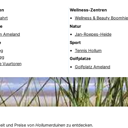
en
Wellness-Zentren
ahrt
Wellness & Beauty Boomhi
fe
Natur
m Ameland
Jan-Roepes-Heide
e
Sport
eg
Tennis Hollum
eg
Golfplatze
e Vuurtoren
Golfplatz Ameland
eit und Preise von
Hollumerduinen
zu entdecken.