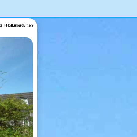
ts
Hollumerduinen