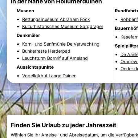
In der Nähe von Hollumerduinen
Museen
Rundfahrt
Rettungsmuseum Abraham Fock
Robbenf
Kulturhistorisches Museum Sorgdrager
Bauernhö
Denkmäler
Käsefar
Korn- und Senfmühle De Verwachting
Spielplätz
Bunkerreste Herderpad
De Aanl
Leuchtturm Bornrif auf Ameland
Oranjew
Aussichtspunkte
Onder d
Vogelkijkhut Lange Duinen
Finden Sie Urlaub zu jeder Jahreszeit
Wählen Sie Ihr Anreise- und Abreisedatum, um die Verfügbark