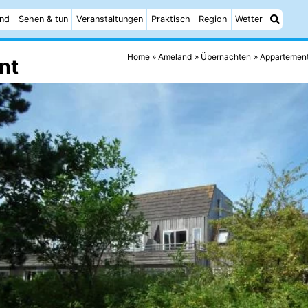
and
Sehen & tun
Veranstaltungen
Praktisch
Region
Wetter
Home
Ameland
Übernachten
Appartemen
nt