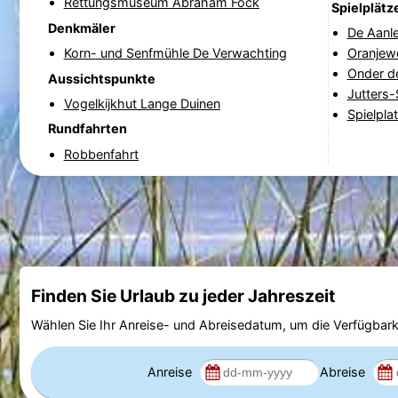
Rettungsmuseum Abraham Fock
Spielplätz
Denkmäler
De Aanl
Korn- und Senfmühle De Verwachting
Oranjew
Onder d
Aussichtspunkte
Jutters-
Vogelkijkhut Lange Duinen
Spielpla
Rundfahrten
Robbenfahrt
Finden Sie Urlaub zu jeder Jahreszeit
Wählen Sie Ihr Anreise- und Abreisedatum, um die Verfügbark
Anreise
Abreise