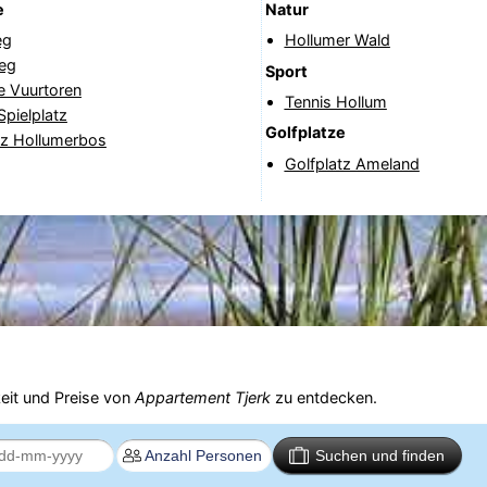
e
Natur
eg
Hollumer Wald
eg
Sport
e Vuurtoren
Tennis Hollum
Spielplatz
Golfplatze
tz Hollumerbos
Golfplatz Ameland
eit und Preise von
Appartement Tjerk
zu entdecken.
Suchen und finden