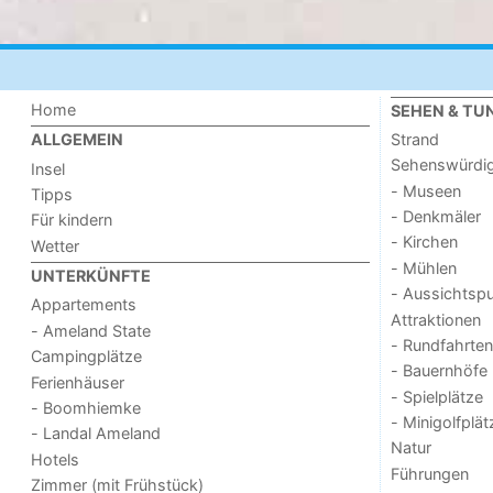
Home
SEHEN & TU
Strand
ALLGEMEIN
Sehenswürdig
Insel
- Museen
Tipps
- Denkmäler
Für kindern
- Kirchen
Wetter
- Mühlen
UNTERKÜNFTE
- Aussichtsp
Appartements
Attraktionen
- Ameland State
- Rundfahrten
Campingplätze
- Bauernhöfe
Ferienhäuser
- Spielplätze
- Boomhiemke
- Minigolfplät
- Landal Ameland
Natur
Hotels
Führungen
Zimmer (mit Frühstück)