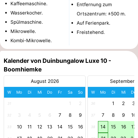
Kaffeemaschine.
Entfernung zum
und
Veranstaltungen
Wasserkocher.
Ortszentrum: ±500 m.
Spülmaschine.
Auf Ferienpark.
trinken
Praktisch
Mikrowelle.
Freistehend.
Forum
Kombi-Mikrowelle.
Route
Kalender von Duinbungalow Luxe 10 -
-
Boomhiemke
Fähre
Parken
August 2026
September 
W
Mo
Di
Mi
Do
Fr
Sa
So
W
Mo
Di
Mi
Do
Inselhüpfen
1
2
1
2
3
31
36
Reisebuchshop
3
4
5
6
7
8
9
7
8
9
10
32
37
Medizin
10
11
12
13
14
15
16
14
15
16
17
33
38
Adressen
Region