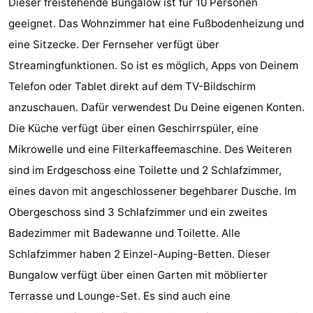
Dieser freistehende Bungalow ist für 10 Personen
State
Ferienhäuser
geeignet. Das Wohnzimmer hat eine Fußbodenheizung und
eine Sitzecke. Der Fernseher verfügt über
-
Streamingfunktionen. So ist es möglich, Apps von Deinem
Boomhiemke
-
Telefon oder Tablet direkt auf dem TV-Bildschirm
anzuschauen. Dafür verwendest Du Deine eigenen Konten.
Landal
Hotels
Die Küche verfügt über einen Geschirrspüler, eine
Ameland
Zimmer
Mikrowelle und eine Filterkaffeemaschine. Des Weiteren
sind im Erdgeschoss eine Toilette und 2 Schlafzimmer,
(mit
Lastminutes
eines davon mit angeschlossener begehbarer Dusche. Im
Frühstück)
Strand
Obergeschoss sind 3 Schlafzimmer und ein zweites
Badezimmer mit Badewanne und Toilette. Alle
Sehen
Schlafzimmer haben 2 Einzel-Auping-Betten. Dieser
&
-
Bungalow verfügt über einen Garten mit möblierter
Terrasse und Lounge-Set. Es sind auch eine
tun
Museen
-