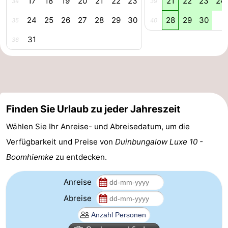
17
18
19
20
21
22
23
21
22
23
24
34
39
Friesland
24
25
26
27
28
29
30
28
29
30
35
40
-
31
36
Leeuwarden
Watteninseln
-
Finden Sie Urlaub zu jeder Jahreszeit
Schiermonnikoog
-
Wählen Sie Ihr Anreise- und Abreisedatum, um die
Terschelling
-
Verfügbarkeit und Preise von
Duinbungalow Luxe 10 -
Vlieland
-
Boomhiemke
zu entdecken.
Texel
Wetter
Anreise
Abreise
Kontakt