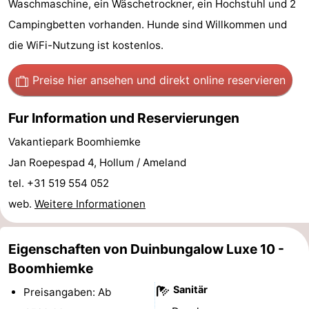
Waschmaschine, ein Wäschetrockner, ein Hochstuhl und 2
Denkmäler
-
Campingbetten vorhanden. Hunde sind Willkommen und
die WiFi-Nutzung ist kostenlos.
Kirchen
-
Preise hier ansehen
und direkt online reservieren
Mühlen
-
Aussichtspunkte
Attraktionen
Fur Information und Reservierungen
Vakantiepark Boomhiemke
-
Jan Roepespad 4, Hollum / Ameland
Rundfahrten
-
tel. +31 519 554 052
web.
Weitere Informationen
Bauernhöfe
-
Spielplätze
-
Eigenschaften von Duinbungalow Luxe 10 -
Minigolfplätze
Natur
Boomhiemke
Sanitär
Preisangaben: Ab
Führungen