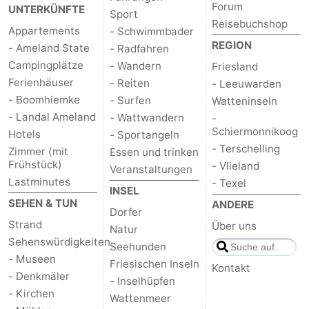
Forum
UNTERKÜNFTE
Sport
Reisebuchshop
Appartements
- Schwimmbader
REGION
- Ameland State
- Radfahren
Campingplätze
- Wandern
Friesland
Ferienhäuser
- Reiten
- Leeuwarden
- Boomhiemke
- Surfen
Watteninseln
- Landal Ameland
- Wattwandern
-
Schiermonnikoog
Hotels
- Sportangeln
- Terschelling
Zimmer (mit
Essen und trinken
Frühstück)
- Vlieland
Veranstaltungen
Lastminutes
- Texel
INSEL
SEHEN & TUN
ANDERE
Dorfer
Strand
Über uns
Natur
Sehenswürdigkeiten
Seehunden
- Museen
Friesischen Inseln
Kontakt
- Denkmäler
- Inselhüpfen
- Kirchen
Wattenmeer