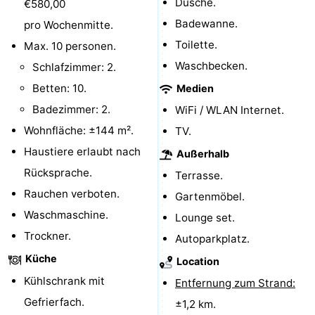
Dusche.
€580,00
Sport
Badewanne.
pro Wochenmitte.
Toilette.
Max. 10 personen.
-
Waschbecken.
Schlafzimmer: 2.
Schwimmbader
-
Betten: 10.
Medien
Badezimmer: 2.
WiFi / WLAN Internet.
Radfahren
-
Wohnfläche: ±144 m².
TV.
Wandern
-
Haustiere erlaubt nach
Außerhalb
Rücksprache.
Terrasse.
Reiten
-
Rauchen verboten.
Gartenmöbel.
Surfen
-
Waschmaschine.
Lounge set.
Trockner.
Autoparkplatz.
Wattwandern
-
Küche
Location
Sportangeln
Seehunden
Kühlschrank mit
Entfernung zum Strand:
Gefrierfach.
±1,2 km.
Essen