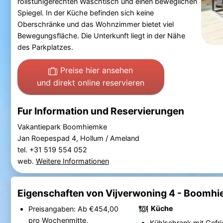
rollstuhlgerechten Waschtisch und einen beweglichen
Spiegel. In der Küche befinden sich keine
Oberschränke und das Wohnzimmer bietet viel
Bewegungsfläche. Die Unterkunft liegt in der Nähe
des Parkplatzes.
Preise hier ansehen
und direkt online reservieren
Fur Information und Reservierungen
Vakantiepark Boomhiemke
Jan Roepespad 4, Hollum / Ameland
tel. +31 519 554 052
web.
Weitere Informationen
Eigenschaften von Vijverwoning 4 - Boomh
Küche
Preisangaben: Ab €454,00
pro Wochenmitte.
Kühlschrank mit Gefri