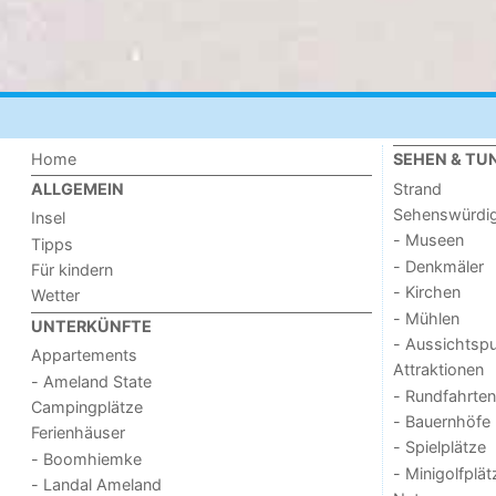
Home
SEHEN & TU
Strand
ALLGEMEIN
Sehenswürdig
Insel
- Museen
Tipps
- Denkmäler
Für kindern
- Kirchen
Wetter
- Mühlen
UNTERKÜNFTE
- Aussichtsp
Appartements
Attraktionen
- Ameland State
- Rundfahrten
Campingplätze
- Bauernhöfe
Ferienhäuser
- Spielplätze
- Boomhiemke
- Minigolfplät
- Landal Ameland