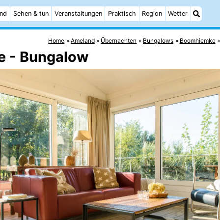
and
Sehen & tun
Veranstaltungen
Praktisch
Region
Wetter
Home
Ameland
Übernachten
Bungalows
Boomhiemke
e - Bungalow