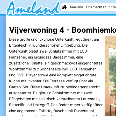
Ameland
Übernachten
Str
Vijverwoning 4 - Boomhiemk
Diese große und luxuriöse Unterkunft liegt direkt am
Ententeich in wunderschöner Umgebung. Die
Unterkunft bietet zwei Schlafzimmer mit LCD-
Fernseher, ein luxuriöses Badezimmer, eine
zusätzliche Toilette, ein geschmackvoll eingerichtetes
Wohnzimmer zur Sonnenseite inkl. LCD-Fernseher
und DVD-Player sowie eine komplett eingerichtete
Küche mit Inventar. Die Terrasse verfügt über ein
Garten-Set. Diese Unterkunft ist behindertengerecht
ausgestattet. Es gibt ein Schlafzimmer mit zwei
Pflegebetten mit elektrisch verstellbarem Lattenrost,
Bettenlift und Haltegriff. Das Badezimmer verfügt über
eine angepasste Toilette, Dusche mit Duschstuhl,