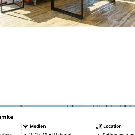
iemke
Medien
Location
erfach.
WiFi / WLAN Internet.
Entfernung zum