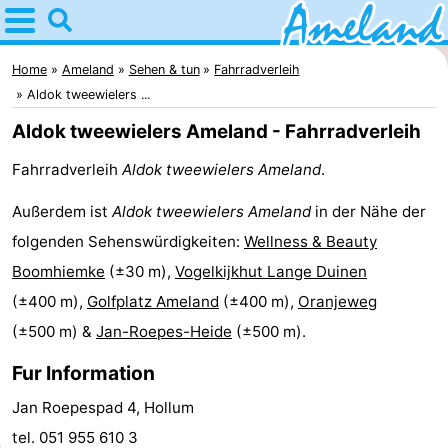
Home
Ameland
Home
Ameland
Sehen & tun
Fahrradverleih
Aldok tweewielers ...
Tipps
Aldok tweewielers Ameland - Fahrradverleih
Für
Fahrradverleih
Aldok tweewielers Ameland
.
kindern
Dorfer
Außerdem ist
Aldok tweewielers Ameland
in der Nähe der
folgenden Sehenswürdigkeiten:
Wellness & Beauty
Natur
Boomhiemke
(±30 m),
Vogelkijkhut Lange Duinen
Übernachten
(±400 m),
Golfplatz Ameland
(±400 m),
Oranjeweg
(±500 m) &
Jan-Roepes-Heide
(±500 m).
Appartements
Fur Information
-
Jan Roepespad 4, Hollum
Ameland
Campingplätze
tel. 051 955 610 3