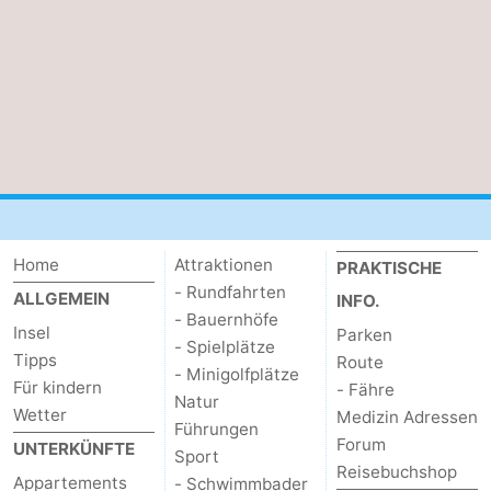
Sport
-
Schwimmbader
-
Radfahren
-
Wandern
-
Home
Attraktionen
PRAKTISCHE
Reiten
-
- Rundfahrten
ALLGEMEIN
INFO.
- Bauernhöfe
Surfen
-
Insel
Parken
- Spielplätze
Tipps
Route
- Minigolfplätze
Wattwandern
-
Für kindern
- Fähre
Natur
Wetter
Medizin Adressen
Sportangeln
Seehunden
Führungen
Forum
UNTERKÜNFTE
Sport
Reisebuchshop
Essen
Appartements
- Schwimmbader