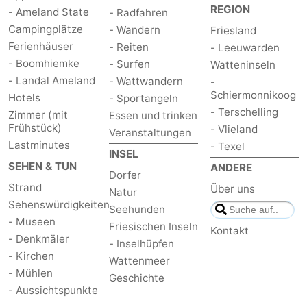
REGION
- Ameland State
- Radfahren
und
Veranstaltungen
Campingplätze
- Wandern
Friesland
Ferienhäuser
- Reiten
- Leeuwarden
trinken
Praktisch
- Boomhiemke
- Surfen
Watteninseln
- Landal Ameland
- Wattwandern
-
Forum
Schiermonnikoog
Hotels
- Sportangeln
- Terschelling
Route
Zimmer (mit
Essen und trinken
Frühstück)
- Vlieland
Veranstaltungen
-
Lastminutes
- Texel
INSEL
SEHEN & TUN
ANDERE
Fähre
Parken
Dorfer
Strand
Über uns
Natur
Sehenswürdigkeiten
Inselhüpfen
Seehunden
- Museen
Friesischen Inseln
Kontakt
Reisebuchshop
- Denkmäler
- Inselhüpfen
- Kirchen
Wattenmeer
Medizin
- Mühlen
Geschichte
- Aussichtspunkte
Adressen
Region