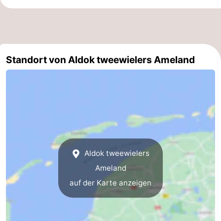
State
Ferienhäuser
-
Boomhiemke
-
Standort von Aldok tweewielers Ameland
Landal
Hotels
Ameland
Zimmer
(mit
Lastminutes
Frühstück)
Strand
Aldok tweewielers
Sehen
Ameland
auf der Karte anzeigen
&
-
tun
Museen
-