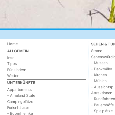
Home
SEHEN & TU
Strand
ALLGEMEIN
Sehenswürdig
Insel
- Museen
Tipps
- Denkmäler
Für kindern
- Kirchen
Wetter
- Mühlen
UNTERKÜNFTE
- Aussichtsp
Appartements
Attraktionen
- Ameland State
- Rundfahrten
Campingplätze
- Bauernhöfe
Ferienhäuser
- Spielplätze
- Boomhiemke