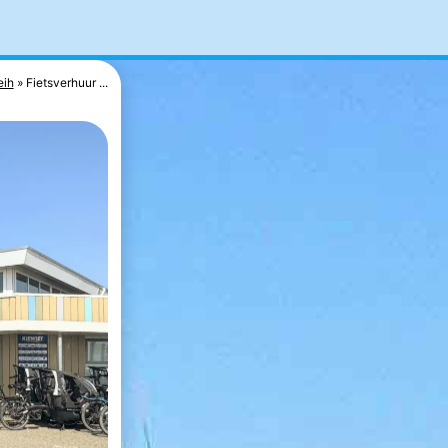
eih
Fietsverhuur ...