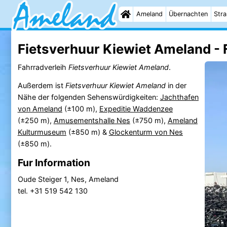
Ameland
Übernachten
Str
Fietsverhuur Kiewiet Ameland - 
Fahrradverleih
Fietsverhuur Kiewiet Ameland
.
Außerdem ist
Fietsverhuur Kiewiet Ameland
in der
Nähe der folgenden Sehenswürdigkeiten:
Jachthafen
von Ameland
(±100 m),
Expeditie Waddenzee
(±250 m),
Amusementshalle Nes
(±750 m),
Ameland
Kulturmuseum
(±850 m) &
Glockenturm von Nes
(±850 m).
Fur Information
Oude Steiger 1, Nes, Ameland
tel. +31 519 542 130