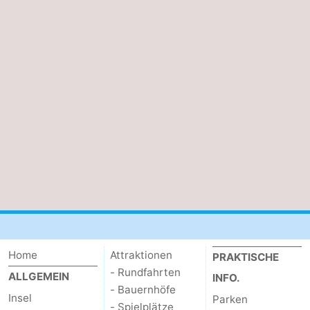
Home
Attraktionen
PRAKTISCHE
- Rundfahrten
ALLGEMEIN
INFO.
- Bauernhöfe
Insel
Parken
- Spielplätze