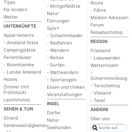
Tipps
Route
- Minigolfplätze
Für kindern
- Fähre
Natur
Wetter
Medizin Adressen
Führungen
Forum
UNTERKÜNFTE
Sport
Reisebuchshop
Appartements
- Schwimmbader
REGION
- Ameland State
- Radfahren
Campingplätze
- Wandern
Friesland
Ferienhäuser
- Reiten
- Leeuwarden
- Boomhiemke
- Surfen
Watteninseln
- Landal Ameland
- Wattwandern
-
Schiermonnikoog
Hotels
- Sportangeln
- Terschelling
Zimmer (mit
Essen und trinken
Frühstück)
- Vlieland
Veranstaltungen
Lastminutes
- Texel
INSEL
SEHEN & TUN
ANDERE
Dorfer
Strand
Über uns
Natur
Sehenswürdigkeiten
Seehunden