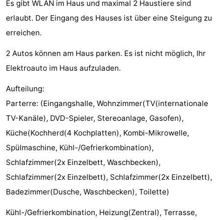
Es gibt WLAN im Haus und maximal 2 Haustiere sind
Denkmäler
-
erlaubt. Der Eingang des Hauses ist über eine Steigung zu
erreichen.
Kirchen
-
2 Autos können am Haus parken. Es ist nicht möglich, Ihr
Mühlen
-
Elektroauto im Haus aufzuladen.
Aussichtspunkte
Attraktionen
Aufteilung:
-
Parterre: (Eingangshalle, Wohnzimmer(TV(internationale
TV-Kanäle), DVD-Spieler, Stereoanlage, Gasofen),
Rundfahrten
-
Küche(Kochherd(4 Kochplatten), Kombi-Mikrowelle,
Bauernhöfe
-
Spülmaschine, Kühl-/Gefrierkombination),
Schlafzimmer(2x Einzelbett, Waschbecken),
Spielplätze
-
Schlafzimmer(2x Einzelbett), Schlafzimmer(2x Einzelbett),
Minigolfplätze
Natur
Badezimmer(Dusche, Waschbecken), Toilette)
Führungen
Kühl-/Gefrierkombination, Heizung(Zentral), Terrasse,