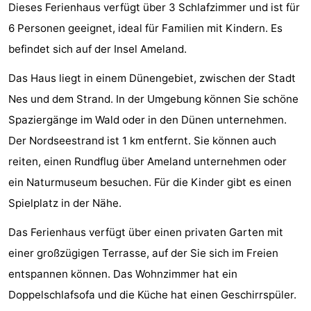
Dieses Ferienhaus verfügt über 3 Schlafzimmer und ist für
State
Ferienhäuser
6 Personen geeignet, ideal für Familien mit Kindern. Es
-
befindet sich auf der Insel Ameland.
Das Haus liegt in einem Dünengebiet, zwischen der Stadt
Boomhiemke
-
Nes und dem Strand. In der Umgebung können Sie schöne
Landal
Hotels
Spaziergänge im Wald oder in den Dünen unternehmen.
Der Nordseestrand ist 1 km entfernt. Sie können auch
Ameland
Zimmer
reiten, einen Rundflug über Ameland unternehmen oder
(mit
Lastminutes
ein Naturmuseum besuchen. Für die Kinder gibt es einen
Spielplatz in der Nähe.
Frühstück)
Strand
Das Ferienhaus verfügt über einen privaten Garten mit
Sehen
einer großzügigen Terrasse, auf der Sie sich im Freien
&
-
entspannen können. Das Wohnzimmer hat ein
Doppelschlafsofa und die Küche hat einen Geschirrspüler.
tun
Museen
-