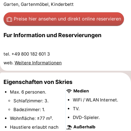
Garten, Gartenmöbel, Kinderbett
Sport
Preise hier ansehen
und direkt online reservieren
-
Fur Information und Reservierungen
Schwimmbader
-
Radfahren
-
tel. +49 800 182 601 3
Wandern
-
web.
Weitere Informationen
Reiten
-
Eigenschaften von Skries
Surfen
-
Medien
Max. 6 personen.
WiFi / WLAN Internet.
Wattwandern
-
Schlafzimmer: 3.
TV.
Badezimmer: 1.
Sportangeln
Seehunden
DVD-Spieler.
Wohnfläche: ±77 m².
Essen
Haustiere erlaubt nach
Außerhalb