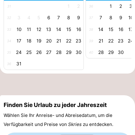
1
2
1
2
3
31
36
Friesland
3
4
5
6
7
8
9
7
8
9
10
32
37
-
10
11
12
13
14
15
16
14
15
16
17
33
38
Leeuwarden
Watteninseln
17
18
19
20
21
22
23
21
22
23
24
34
39
-
24
25
26
27
28
29
30
28
29
30
35
40
31
Schiermonnikoog
-
36
Terschelling
-
Vlieland
-
Finden Sie Urlaub zu jeder Jahreszeit
Texel
Wetter
Wählen Sie Ihr Anreise- und Abreisedatum, um die
Kontakt
Verfügbarkeit und Preise von
Skries
zu entdecken.