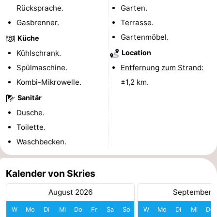
Rücksprache.
Garten.
und
Veranstaltungen
Gasbrenner.
Terrasse.
trinken
Praktisch
Gartenmöbel.
Küche
Kühlschrank.
Location
Forum
Spülmaschine.
Entfernung zum Strand:
Route
Kombi-Mikrowelle.
±1,2 km.
Sanitär
-
Dusche.
Fähre
Parken
Toilette.
Waschbecken.
Inselhüpfen
Reisebuchshop
Kalender von Skries
Medizin
August 2026
September 
W
Mo
Di
Mi
Do
Fr
Sa
So
W
Mo
Di
Mi
Do
Adressen
Region