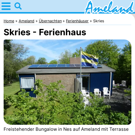
Home
Ameland
Home
Ameland
Übernachten
Ferienhäuser
Skries
Skries - Ferienhaus
Tipps
Für
kindern
Dorfer
Natur
Übernachten
Appartements
-
Ameland
Campingplätze
Freistehender Bungalow in Nes auf Ameland mit Terrasse