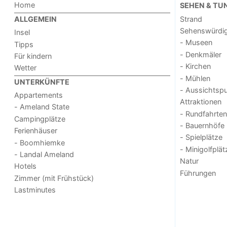
Home
SEHEN & TU
Strand
ALLGEMEIN
Sehenswürdig
Insel
- Museen
Tipps
- Denkmäler
Für kindern
- Kirchen
Wetter
- Mühlen
UNTERKÜNFTE
- Aussichtsp
Appartements
Attraktionen
- Ameland State
- Rundfahrten
Campingplätze
- Bauernhöfe
Ferienhäuser
- Spielplätze
- Boomhiemke
- Minigolfplät
- Landal Ameland
Natur
Hotels
Führungen
Zimmer (mit Frühstück)
Lastminutes