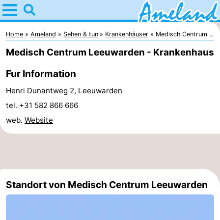
Home
Ameland
Home
Ameland
Sehen & tun
Krankenhäuser
Medisch Centrum ...
Medisch Centrum Leeuwarden - Krankenhaus
Tipps
Fur Information
Für
Henri Dunantweg 2, Leeuwarden
kindern
Dorfer
tel. +31 582 866 666
web.
Website
Natur
Übernachten
Appartements
Standort von Medisch Centrum Leeuwarden
-
Ameland
Campingplätze