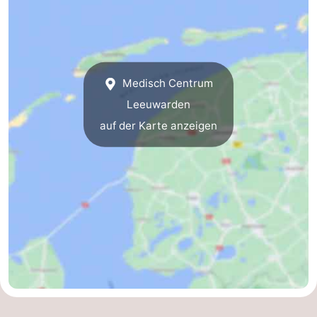
State
Ferienhäuser
-
Boomhiemke
-
Medisch Centrum
Leeuwarden
Landal
Hotels
auf der Karte anzeigen
Ameland
Zimmer
(mit
Lastminutes
Frühstück)
Strand
Sehen
&
-
tun
Museen
-