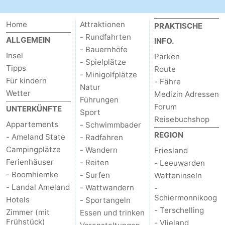
Sport
Home
Attraktionen
PRAKTISCHE
-
- Rundfahrten
ALLGEMEIN
INFO.
- Bauernhöfe
Insel
Parken
Schwimmbader
-
- Spielplätze
Tipps
Route
- Minigolfplätze
Für kindern
- Fähre
Radfahren
-
Natur
Wetter
Medizin Adressen
Führungen
Wandern
-
Forum
UNTERKÜNFTE
Sport
Reisebuchshop
Appartements
- Schwimmbader
Reiten
-
REGION
- Ameland State
- Radfahren
Campingplätze
Surfen
-
- Wandern
Friesland
Ferienhäuser
- Reiten
- Leeuwarden
Wattwandern
-
- Boomhiemke
- Surfen
Watteninseln
- Landal Ameland
- Wattwandern
-
Sportangeln
Seehunden
Schiermonnikoog
Hotels
- Sportangeln
- Terschelling
Zimmer (mit
Essen und trinken
Essen
Frühstück)
- Vlieland