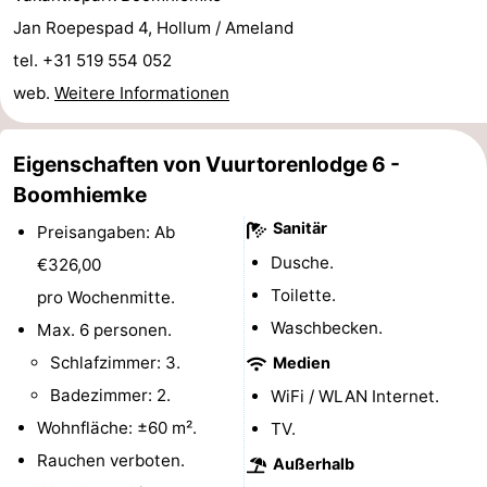
Jan Roepespad 4, Hollum / Ameland
Denkmäler
-
tel. +31 519 554 052
Kirchen
-
web.
Weitere Informationen
Mühlen
-
Eigenschaften von Vuurtorenlodge 6 -
Aussichtspunkte
Attraktionen
Boomhiemke
-
Sanitär
Preisangaben: Ab
Dusche.
€326,00
Rundfahrten
-
Toilette.
pro Wochenmitte.
Bauernhöfe
-
Waschbecken.
Max. 6 personen.
Schlafzimmer: 3.
Medien
Spielplätze
-
Badezimmer: 2.
WiFi / WLAN Internet.
Minigolfplätze
Natur
Wohnfläche: ±60 m².
TV.
Rauchen verboten.
Außerhalb
Führungen