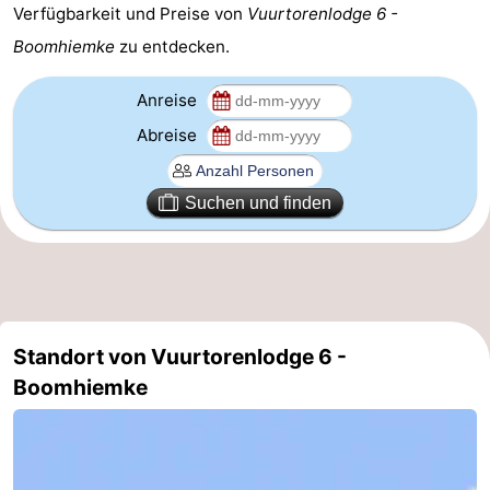
Verfügbarkeit und Preise von
Vuurtorenlodge 6 -
Friesland
Boomhiemke
zu entdecken.
-
Anreise
Leeuwarden
Watteninseln
Abreise
-
Suchen und finden
Schiermonnikoog
-
Terschelling
-
Vlieland
-
Standort von Vuurtorenlodge 6 -
Texel
Wetter
Boomhiemke
Kontakt