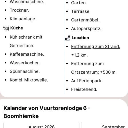
Waschmaschine.
Garten.
Sport
Trockner.
Terrasse.
Klimaanlage.
Gartenmöbel.
-
Küche
Autoparkplatz.
Schwimmbader
-
Kühlschrank mit
Location
Gefrierfach.
Entfernung zum Strand:
Radfahren
-
Kaffeemaschine.
±1,2 km.
Wandern
-
Wasserkocher.
Entfernung zum
Spülmaschine.
Ortszentrum: ±500 m.
Reiten
-
Kombi-Mikrowelle.
Auf Ferienpark.
Surfen
-
Freistehend.
Wattwandern
-
Kalender von Vuurtorenlodge 6 -
Sportangeln
Seehunden
Boomhiemke
Essen
August 2026
September 