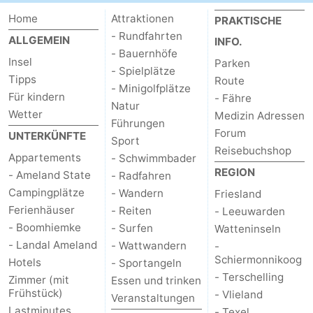
Home
Attraktionen
PRAKTISCHE
- Rundfahrten
ALLGEMEIN
INFO.
- Bauernhöfe
Insel
Parken
- Spielplätze
Tipps
Route
- Minigolfplätze
Für kindern
- Fähre
Natur
Wetter
Medizin Adressen
Führungen
Forum
UNTERKÜNFTE
Sport
Reisebuchshop
Appartements
- Schwimmbader
REGION
- Ameland State
- Radfahren
Campingplätze
- Wandern
Friesland
Ferienhäuser
- Reiten
- Leeuwarden
- Boomhiemke
- Surfen
Watteninseln
- Landal Ameland
- Wattwandern
-
Schiermonnikoog
Hotels
- Sportangeln
- Terschelling
Zimmer (mit
Essen und trinken
Frühstück)
- Vlieland
Veranstaltungen
Lastminutes
- Texel