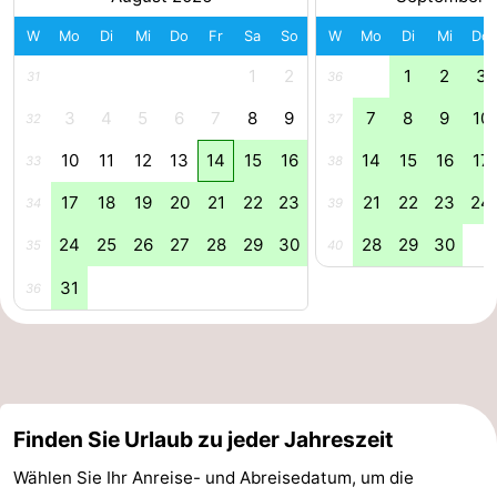
und
Veranstaltungen
W
Mo
Di
Mi
Do
Fr
Sa
So
W
Mo
Di
Mi
Do
1
2
1
2
3
31
36
trinken
Praktisch
3
4
5
6
7
8
9
7
8
9
10
32
37
Forum
10
11
12
13
14
15
16
14
15
16
17
33
38
Route
17
18
19
20
21
22
23
21
22
23
24
34
39
-
24
25
26
27
28
29
30
28
29
30
35
40
Fähre
Parken
31
36
Inselhüpfen
Reisebuchshop
Medizin
Finden Sie Urlaub zu jeder Jahreszeit
Wählen Sie Ihr Anreise- und Abreisedatum, um die
Adressen
Region