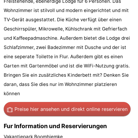
Freistehende, ebenerdige Lodge für 6 Personen. Das
State
Ferienhäuser
Wohnzimmer ist stilvoll und modern eingerichtet und mit
TV-Gerät ausgestattet. Die Küche verfügt über einen
-
Geschirrspüler, Mikrowelle, Kühlschrank mit Gefrierfach
Boomhiemke
-
und Kaffeepadmaschine. Außerdem bietet die Lodge drei
Schlafzimmer, zwei Badezimmer mit Dusche und der ist
Landal
Hotels
eine seperate Toilette in Flur. Außerdem gibt es einen
Ameland
Zimmer
Garten mit Gartenmöbel und ist die WiFi-Nutzung gratis.
Bringen Sie ein zusätzliches Kinderbett mit? Denken Sie
(mit
Lastminutes
daran, dass Sie dies nur im Wohnzimmer platzieren
Frühstück)
Strand
können
Sehen
Preise hier ansehen
und direkt online reservieren
&
-
Fur Information und Reservierungen
tun
Museen
-
Vakantiepark Boomhiemke