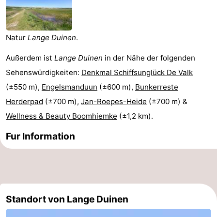
State
Ferienhäuser
-
Natur
Lange Duinen
.
Boomhiemke
-
Außerdem ist
Lange Duinen
in der Nähe der folgenden
Sehenswürdigkeiten:
Denkmal Schiffsunglück De Valk
Landal
Hotels
(±550 m),
Engelsmanduun
(±600 m),
Bunkerreste
Ameland
Zimmer
Herderpad
(±700 m),
Jan-Roepes-Heide
(±700 m) &
Wellness & Beauty Boomhiemke
(±1,2 km).
(mit
Lastminutes
Fur Information
Frühstück)
Strand
Sehen
&
-
Standort von Lange Duinen
tun
Museen
-