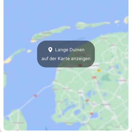
Denkmäler
-
Kirchen
-
Mühlen
-
Aussichtspunkte
Attraktionen
Lange Duinen
auf der Karte anzeigen
-
Rundfahrten
-
Bauernhöfe
-
Spielplätze
-
Minigolfplätze
Natur
Führungen