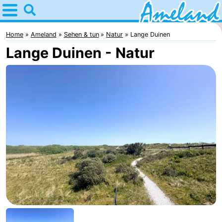
Home
Ameland
Home
Ameland
Sehen & tun
Natur
Lange Duinen
Lange Duinen - Natur
Tipps
Für
kindern
Dorfer
Natur
Übernachten
Appartements
-
Ameland
Campingplätze