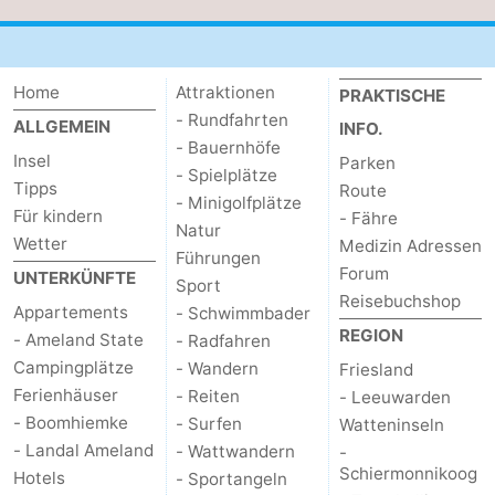
und
Veranstaltungen
trinken
Praktisch
Home
Attraktionen
PRAKTISCHE
- Rundfahrten
ALLGEMEIN
INFO.
Forum
- Bauernhöfe
Insel
Parken
- Spielplätze
Route
Tipps
Route
- Minigolfplätze
Für kindern
- Fähre
Natur
-
Wetter
Medizin Adressen
Führungen
Forum
UNTERKÜNFTE
Fähre
Parken
Sport
Reisebuchshop
Appartements
- Schwimmbader
Inselhüpfen
REGION
- Ameland State
- Radfahren
Campingplätze
- Wandern
Friesland
Reisebuchshop
Ferienhäuser
- Reiten
- Leeuwarden
- Boomhiemke
- Surfen
Watteninseln
Medizin
- Landal Ameland
- Wattwandern
-
Schiermonnikoog
Hotels
- Sportangeln
Adressen
Region