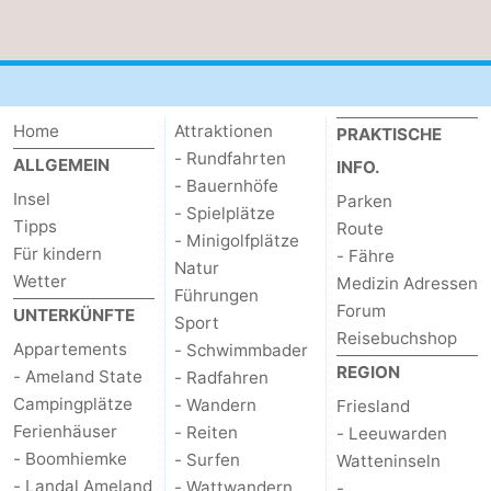
und
Veranstaltungen
trinken
Praktisch
Home
Attraktionen
Forum
PRAKTISCHE
- Rundfahrten
ALLGEMEIN
INFO.
Route
- Bauernhöfe
Insel
Parken
- Spielplätze
Tipps
Route
-
- Minigolfplätze
Für kindern
- Fähre
Natur
Fähre
Parken
Wetter
Medizin Adressen
Führungen
Forum
UNTERKÜNFTE
Sport
Inselhüpfen
Reisebuchshop
Appartements
- Schwimmbader
REGION
- Ameland State
- Radfahren
Reisebuchshop
Campingplätze
- Wandern
Friesland
Medizin
Ferienhäuser
- Reiten
- Leeuwarden
- Boomhiemke
- Surfen
Watteninseln
Adressen
Region
- Landal Ameland
- Wattwandern
-