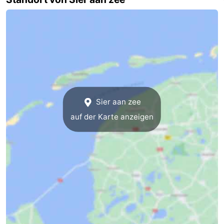
Denkmäler
-
Kirchen
-
Mühlen
-
Aussichtspunkte
Attraktionen
Sier aan zee
-
auf der Karte anzeigen
Rundfahrten
-
Bauernhöfe
-
Spielplätze
-
Minigolfplätze
Natur
Führungen