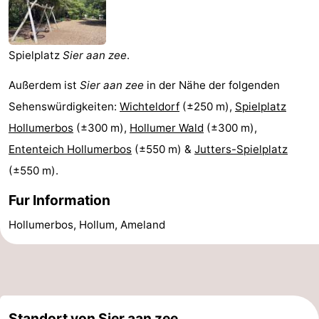
State
Ferienhäuser
-
Spielplatz
Sier aan zee
.
Boomhiemke
-
Außerdem ist
Sier aan zee
in der Nähe der folgenden
Sehenswürdigkeiten:
Wichteldorf
(±250 m),
Spielplatz
Landal
Hotels
Hollumerbos
(±300 m),
Hollumer Wald
(±300 m),
Ameland
Zimmer
Ententeich Hollumerbos
(±550 m) &
Jutters-Spielplatz
(±550 m).
(mit
Lastminutes
Fur Information
Frühstück)
Strand
Hollumerbos, Hollum, Ameland
Sehen
&
-
tun
Museen
-
Standort von Sier aan zee