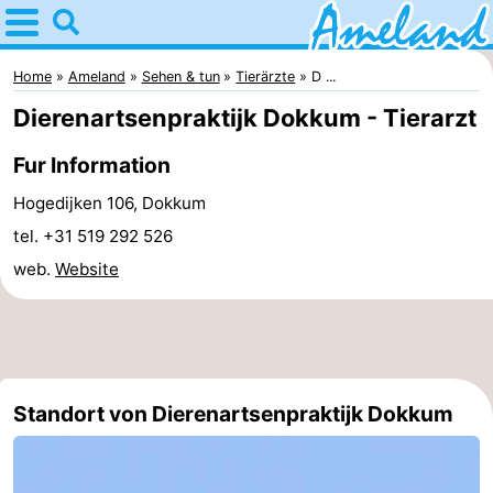
Home
Ameland
Home
Ameland
Sehen & tun
Tierärzte
D ...
Dierenartsenpraktijk Dokkum - Tierarzt
Tipps
Fur Information
Für
Hogedijken 106, Dokkum
kindern
Dorfer
tel. +31 519 292 526
web.
Website
Natur
Übernachten
Appartements
Standort von Dierenartsenpraktijk Dokkum
-
Ameland
Campingplätze