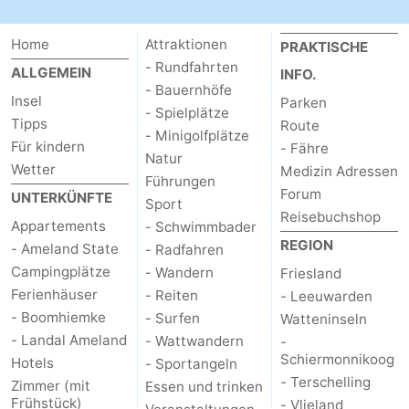
Sport
Home
Attraktionen
PRAKTISCHE
-
- Rundfahrten
ALLGEMEIN
INFO.
- Bauernhöfe
Insel
Parken
Schwimmbader
-
- Spielplätze
Tipps
Route
- Minigolfplätze
Für kindern
- Fähre
Radfahren
-
Natur
Wetter
Medizin Adressen
Führungen
Wandern
-
Forum
UNTERKÜNFTE
Sport
Reisebuchshop
Appartements
- Schwimmbader
Reiten
-
REGION
- Ameland State
- Radfahren
Campingplätze
Surfen
-
- Wandern
Friesland
Ferienhäuser
- Reiten
- Leeuwarden
Wattwandern
-
- Boomhiemke
- Surfen
Watteninseln
- Landal Ameland
- Wattwandern
-
Sportangeln
Seehunden
Schiermonnikoog
Hotels
- Sportangeln
- Terschelling
Zimmer (mit
Essen und trinken
Essen
Frühstück)
- Vlieland