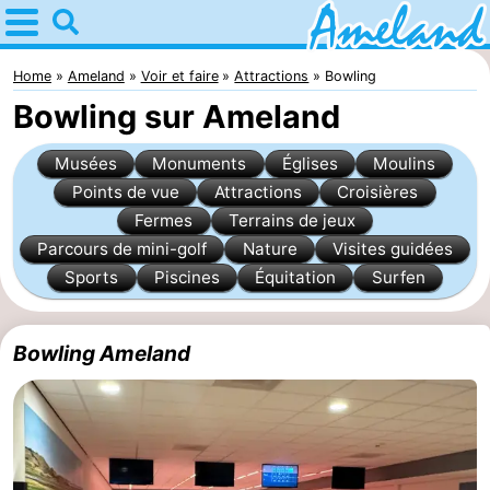
Home
Ameland
Home
Ameland
Voir et faire
Attractions
Bowling
Bowling sur Ameland
Astuces
Musées
Monuments
Églises
Moulins
Avec
Points de vue
Attractions
Croisières
Fermes
Terrains de jeux
les
Villages
Parcours de mini-golf
Nature
Visites guidées
enfants
Nature
Sports
Piscines
Équitation
Surfen
Passer
Bowling Ameland
la
Appartements
nuit
-
Ameland
Campings