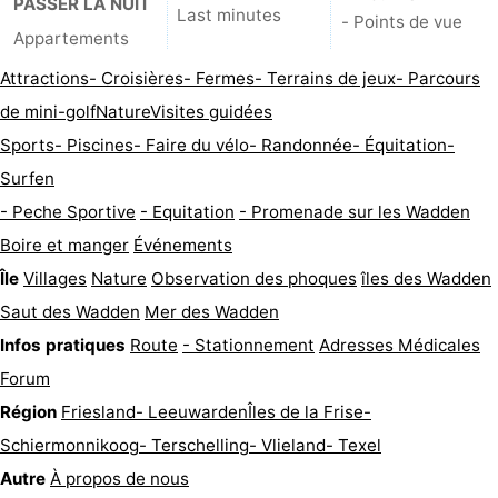
PASSER LA NUIT
Last minutes
- Points de vue
Promenade
Observation
Appartements
Attractions
- Croisières
- Fermes
- Terrains de jeux
- Parcours
sur
des
Boire
de mini-golf
Nature
Visites guidées
les
phoques
et
Événements
Sports
- Piscines
- Faire du vélo
- Randonnée
- Équitation
-
Surfen
Wadden
manger
Pratiques
- Peche Sportive
- Equitation
- Promenade sur les Wadden
Forum
Boire et manger
Événements
Île
Villages
Nature
Observation des phoques
îles des Wadden
Route
Saut des Wadden
Mer des Wadden
-
Infos pratiques
Route
- Stationnement
Adresses Médicales
Forum
Stationnement
Saut
Région
Friesland
- Leeuwarden
Îles de la Frise
-
des
Adresses
Schiermonnikoog
- Terschelling
- Vlieland
- Texel
Autre
À propos de nous
Wadden
Médicales
Région