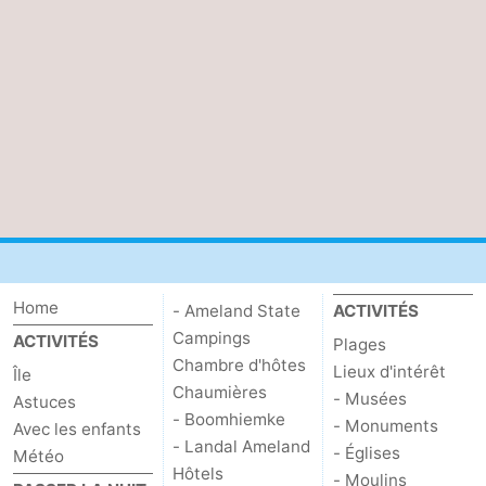
jeux
de
Visites
mini-
guidées
Sports
golf
-
Piscines
-
Faire
-
du
Randonnée
-
Home
- Ameland State
ACTIVITÉS
vélo
Équitation
-
Campings
ACTIVITÉS
Plages
Chambre d'hôtes
Lieux d'intérêt
Surfen
-
Île
Chaumières
- Musées
Astuces
- Boomhiemke
Peche
-
- Monuments
Avec les enfants
- Landal Ameland
- Églises
Météo
Sportive
Equitation
-
Hôtels
- Moulins