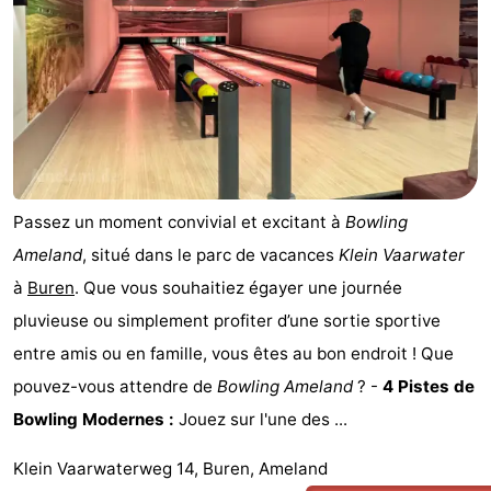
State
Chambre
d'hôtes
Chaumières
-
Boomhiemke
-
Passez un moment convivial et excitant à
Bowling
Landal
Hôtels
Ameland
, situé dans le parc de vacances
Klein Vaarwater
Ameland
Last
à
Buren
. Que vous souhaitiez égayer une journée
pluvieuse ou simplement profiter d’une sortie sportive
minutes
Plages
entre amis ou en famille, vous êtes au bon endroit ! Que
Voir
pouvez-vous attendre de
Bowling Ameland
? -
4 Pistes de
Bowling Modernes :
Jouez sur l'une des ...
et
Lieux
Klein Vaarwaterweg 14, Buren, Ameland
faire
d'intérêt
-