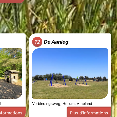
De Aanleg
12
d
Verbindingsweg, Hollum, Ameland
informations
Plus d'informations