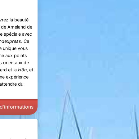
rez la beauté
e de
Ameland
de
e spéciale avec
andexpress
. Ce
e unique vous
e aux points
us orientaux de
Oerd et la
Hôn
, et
une expérience
attendre du
 d'informations