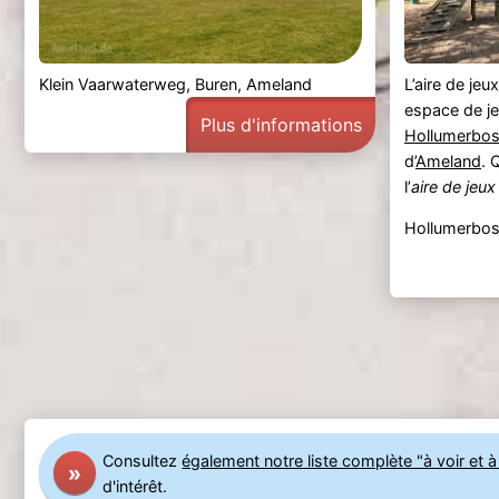
Klein Vaarwaterweg, Buren, Ameland
L’aire de jeu
espace de je
Plus d'informations
Hollumerbo
d’
Ameland
. 
l’
aire de jeux 
Hollumerbos
Consultez
également notre liste complète "à voir et à 
»
d'intérêt.