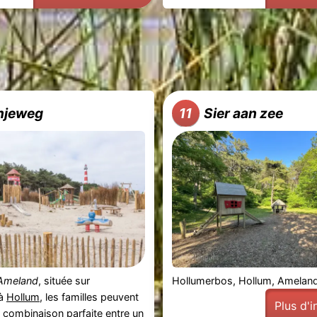
njeweg
Sier aan zee
11
 Ameland
, située sur
Hollumerbos, Hollum, Amelan
à
Hollum
, les familles peuvent
Plus d'
la combinaison parfaite entre un