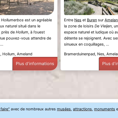
x
Hollumerbos
est un agréable
Entre
Nes
et
Buren
sur
Amelan
ux naturel situé dans le
la zone de loisirs
De Vleijen
, u
s
près de
Hollum
, à l’ouest
espace naturel et ludique où a
Que pouvez-vous attendre de
détente se rejoignent. Avec se
...
sinueux en coquillages, ...
, Hollum, Ameland
Bramerduinenpad, Nes, Amela
Plus d'informations
Plus d'
faire"
avec de nombreux autres
musées
,
attractions
,
monuments
e