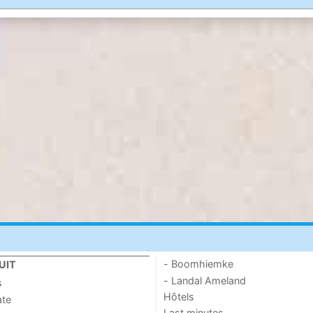
- Boomhiemke
UIT
- Landal Ameland
s
Hôtels
ate
Last minutes