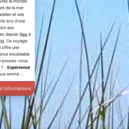
vrez le monde
ant de la mer
adden et ses
nts lors d'une
ion aux
es
depuis
Nes
à
nd
. Ce voyage
l offre une
ence inoubliable
ue pouvez-vous
 ? -
Expérience
ous emmè ...
 d'informations