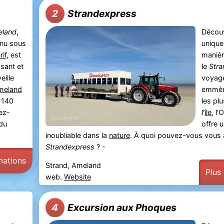
Strandexpress
2
eland
,
Découv
nu sous
uniqu
rif
, est
manièr
sant et
le
Str
eille
voyag
meland
emmèn
 140
les pl
ez-
l'
île
, l'
du
offre 
inoubliable dans la
nature
. À quoi pouvez-vous vous 
Strandexpress
? -
mations
Strand, Ameland
Plus
web.
Website
Excursion aux Phoques
4