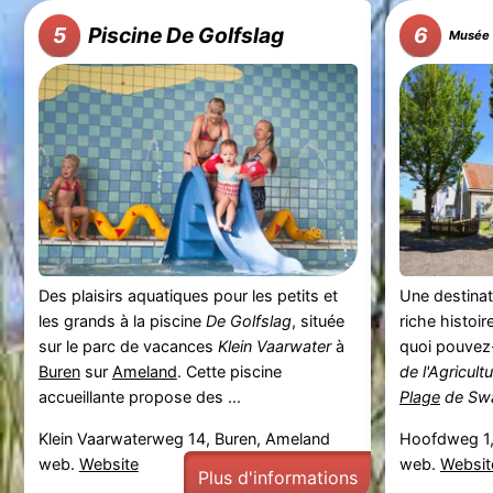
Piscine De Golfslag
5
6
Musée de l'
Des plaisirs aquatiques pour les petits et
Une destinati
les grands à la piscine
De Golfslag
, située
riche histoir
sur le parc de vacances
Klein Vaarwater
à
quoi pouvez
Buren
sur
Ameland
. Cette piscine
de l'Agricul
accueillante propose des ...
Plage
de Swa
Klein Vaarwaterweg 14, Buren, Ameland
Hoofdweg 1,
web.
Website
web.
Websit
Plus d'informations