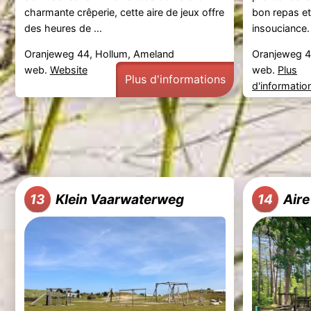
charmante crêperie, cette aire de jeux offre
bon repas e
des heures de ...
insouciance. 
Oranjeweg 44, Hollum, Ameland
Oranjeweg 4
web.
Website
web.
Plus
Plus d'informations
d'informatio
Klein Vaarwaterweg
Aire
13
14