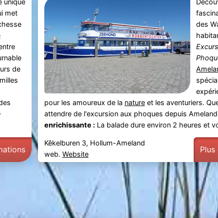
e unique
Décou
ui met
fascin
ichesse
des W
e
habita
entre
Excurs
urnable
Phoqu
urs de
Amela
milles
spécia
expéri
 des
pour les amoureux de la
nature
et les aventuriers. Q
e
attendre de l'excursion aux phoques depuis Ameland
enrichissante :
La balade dure environ 2 heures et v
Kêkelburen 3, Hollum-Ameland
mations
Plus
web.
Website