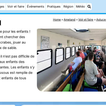
ges
Voir et faire
Événements
Pratiques
Région
Météo
Home
Ameland
Voir et faire
Astuce
d
e pour les enfants !
ent chercher des
 crabes, jouer au
x de sable.
 n'est pas difficile de
aux enfants des
antes. Les enfants s'y
ssous est remplie de
ux enfants de tous