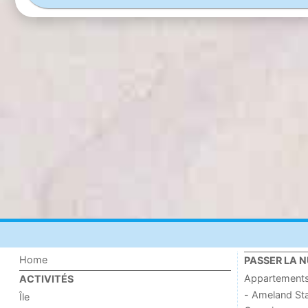
Home
PASSER LA N
Appartement
ACTIVITÉS
- Ameland St
Île