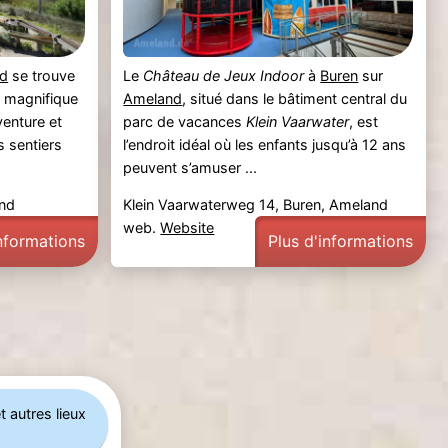
d
se trouve
Le
Château de Jeux Indoor
à
Buren
sur
n magnifique
Ameland
, situé dans le bâtiment central du
venture et
parc de vacances
Klein Vaarwater
, est
s sentiers
l’endroit idéal où les enfants jusqu’à 12 ans
peuvent s’amuser ...
nd
Klein Vaarwaterweg 14, Buren, Ameland
web.
Website
informations
Plus d'informations
t autres lieux