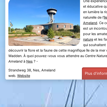
Une expérienc
et éducative q
en lumière la r
naturelle de l'
îl
Ameland
. Ce c
est un inconto
pour les amate
nature
et les fa
qui souhaitent
découvrir la flore et la faune de cette magnifique île de la mer
Wadden. À quoi pouvez-vous vous attendre au
Centre Natur
Ameland
à
Nes
? -
Strandweg 38, Nes, Ameland
Plus d'infor
web.
Website