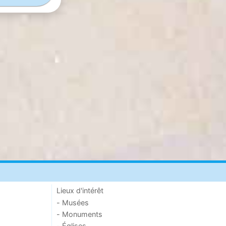
Lieux d'intérêt
- Musées
- Monuments
- Églises