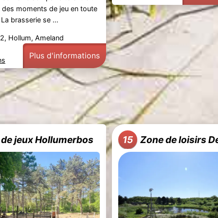
t des moments de jeu en toute
La brasserie se ...
2, Hollum, Ameland
Plus d'informations
ns
 de jeux Hollumerbos
Zone de loisirs D
15