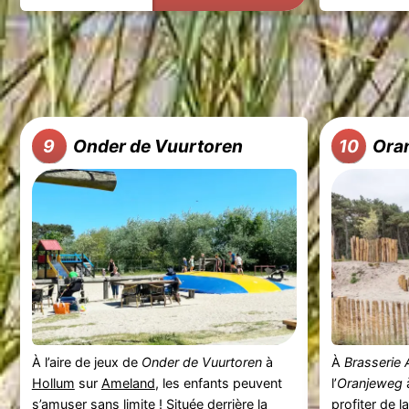
Onder de Vuurtoren
Ora
9
10
À l’aire de jeux de
Onder de Vuurtoren
à
À
Brasserie
Hollum
sur
Ameland
, les enfants peuvent
l’
Oranjeweg
s’amuser sans limite ! Située derrière la
profiter de 