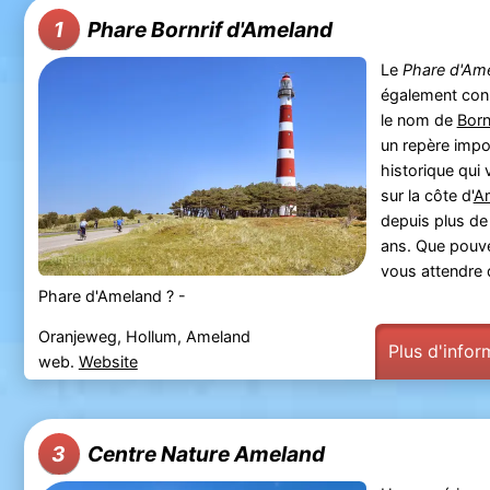
Phare Bornrif d'Ameland
1
Le
Phare d'Am
également con
le nom de
Born
un repère impo
historique qui v
sur la côte d'
A
depuis plus de
ans. Que pouv
vous attendre 
Phare d'Ameland ? -
Oranjeweg, Hollum, Ameland
Plus d'infor
web.
Website
Centre Nature Ameland
3