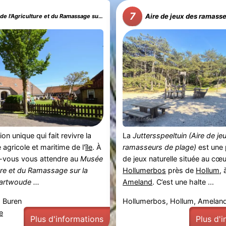
7
Aire de jeux des ramasse
Agriculture et du Ramassage sur la Plage de Swartwoude
on unique qui fait revivre la
La
Juttersspeeltuin (Aire de je
e agricole et maritime de l'
île
. À
ramasseurs de plage)
est une p
-vous vous attendre au
Musée
de jeux naturelle située au cœ
ture et du Ramassage sur la
Hollumerbos
près de
Hollum
, 
rtwoude ...
Ameland
. C’est une halte ...
 Buren
Hollumerbos, Hollum, Amelan
e
Plus d'informations
Plus d'