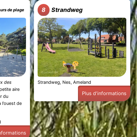
Strandweg
8
urs de plage
ux des
Strandweg, Nes, Ameland
etite aire
Plus d'informations
ur du
à l’ouest de
d
informations