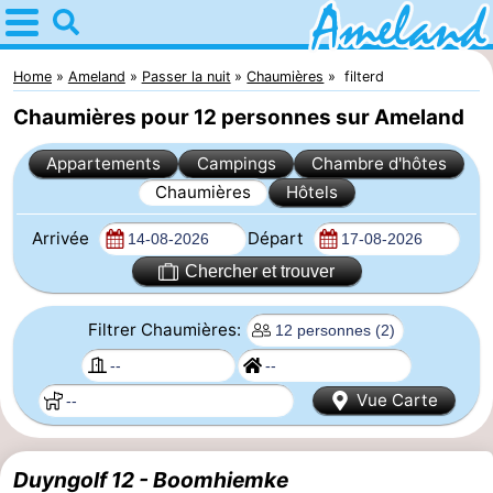
Home
Ameland
Home
Ameland
Passer la nuit
Chaumières
filterd
Chaumières pour 12 personnes sur Ameland
Astuces
Appartements
Campings
Chambre d'hôtes
Avec
Chaumières
Hôtels
les
Villages
Arrivée
Départ
enfants
Nature
Chercher et trouver
Passer
Filtrer Chaumières:
la
Appartements
Vue Carte
nuit
-
Ameland
Campings
Duyngolf 12 - Boomhiemke