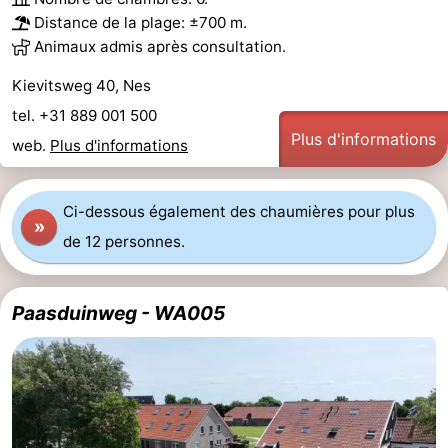
Distance de la plage: ±700 m.
Promenade
Observation
Animaux admis après consultation.
sur
des
Boire
Kievitsweg 40, Nes
tel. +31 889 001 500
les
phoques
et
Événements
Plus d'informations
web.
Plus d'informations
Wadden
manger
Pratiques
Forum
Ci-dessous également des chaumières pour plus
»
de 12 personnes.
Route
-
Paasduinweg - WA005
Stationnement
Saut
des
Adresses
Wadden
Médicales
Région