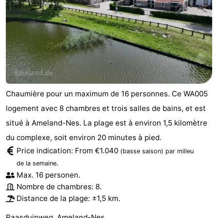
Friesland
-
Leeuwarden
Îles
de
-
Chaumière pour un maximum de 16 personnes. Ce WA005
la
Schiermonnikoog
-
logement avec 8 chambres et trois salles de bains, et est
situé à Ameland-Nes. La plage est à environ 1,5 kilomètre
Frise
Terschelling
-
du complexe, soit environ 20 minutes à pied.
Vlieland
-
Price indication: From €1.040
(basse saison)
par milieu
.
de la semaine
Texel
Météo
Max. 16 personen.
Nombre de chambres: 8.
Contact
Distance de la plage: ±1,5 km.
Paasduinweg, Ameland-Nes