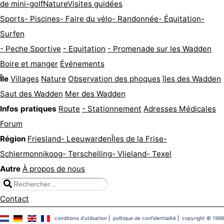
de mini-golf
Nature
Visites guidées
Sports
- Piscines
- Faire du vélo
- Randonnée
- Équitation
-
Surfen
- Peche Sportive
- Equitation
- Promenade sur les Wadden
Boire et manger
Événements
Île
Villages
Nature
Observation des phoques
îles des Wadden
Saut des Wadden
Mer des Wadden
Infos pratiques
Route
- Stationnement
Adresses Médicales
Forum
Région
Friesland
- Leeuwarden
Îles de la Frise
-
Schiermonnikoog
- Terschelling
- Vlieland
- Texel
Autre
À propos de nous
Contact
conditions d‘utilisation
|
politique de confidentialité
|
copyright © 1998