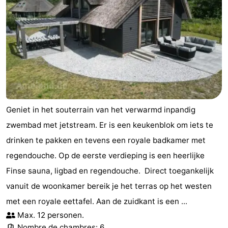
jeux
de
Visites
mini-
guidées
Sports
golf
-
Piscines
-
Faire
-
Geniet in het souterrain van het verwarmd inpandig
zwembad met jetstream. Er is een keukenblok om iets te
du
Randonnée
-
drinken te pakken en tevens een royale badkamer met
vélo
Équitation
-
regendouche. Op de eerste verdieping is een heerlijke
Finse sauna, ligbad en regendouche. Direct toegankelijk
Surfen
-
vanuit de woonkamer bereik je het terras op het westen
Peche
-
met een royale eettafel. Aan de zuidkant is een ...
Max. 12 personen.
Sportive
Equitation
-
Nombre de chambres: 6.