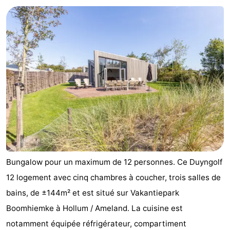
State
Chambre
d'hôtes
Chaumières
-
Boomhiemke
-
Landal
Hôtels
Ameland
Last
minutes
Plages
Bungalow pour un maximum de 12 personnes. Ce Duyngolf
Voir
12 logement avec cinq chambres à coucher, trois salles de
bains, de ±144m² et est situé sur Vakantiepark
et
Lieux
Boomhiemke à Hollum / Ameland. La cuisine est
faire
d'intérêt
-
notamment équipée réfrigérateur, compartiment