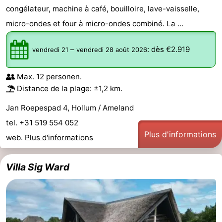
congélateur, machine à café, bouilloire, lave-vaisselle,
Musées
-
micro-ondes et four à micro-ondes combiné. La ...
Monuments
-
–
:
dès €2.919
vendredi 21
vendredi 28 août 2026
Églises
-
Max. 12 personen.
Moulins
-
Distance de la plage: ±1,2 km.
Points
Attractions
Jan Roepespad 4, Hollum / Ameland
tel. +31 519 554 052
de
-
Plus d'informations
web.
Plus d'informations
vue
Croisières
-
Villa Sig Ward
Fermes
-
Terrains
-
de
Parcours
Nature