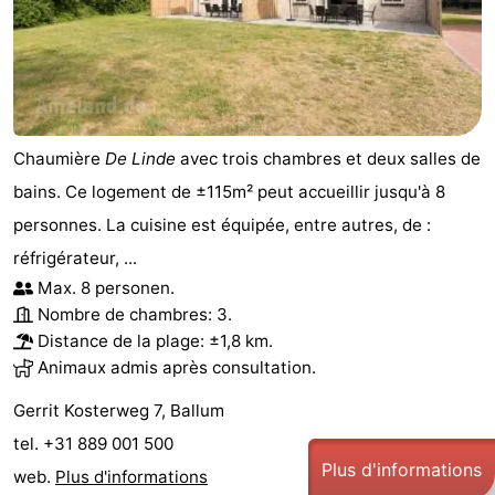
jeux
de
Visites
mini-
guidées
Sports
golf
-
Chaumière
De Linde
avec trois chambres et deux salles de
Piscines
-
bains. Ce logement de ±115m² peut accueillir jusqu'à 8
personnes. La cuisine est équipée, entre autres, de :
Faire
-
réfrigérateur, ...
du
Randonnée
-
Max. 8 personen.
Nombre de chambres: 3.
vélo
Équitation
-
Distance de la plage: ±1,8 km.
Animaux admis après consultation.
Surfen
-
Gerrit Kosterweg 7, Ballum
Peche
-
tel. +31 889 001 500
Plus d'informations
web.
Plus d'informations
Sportive
Equitation
-