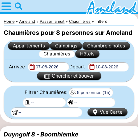
Home
Ameland
Home
Ameland
Passer la nuit
Chaumières
filterd
Chaumières pour 8 personnes sur Ameland
Astuces
Appartements
Campings
Chambre d'hôtes
Avec
Chaumières
Hôtels
les
Villages
Arrivée
Départ
enfants
Nature
Chercher et trouver
Passer
Filtrer Chaumières:
la
Appartements
Vue Carte
nuit
-
Ameland
Campings
Duyngolf 8 - Boomhiemke