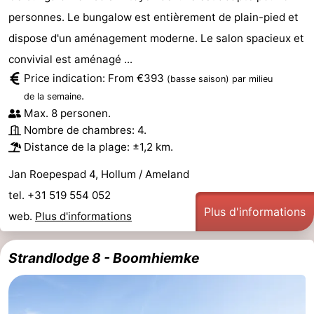
personnes. Le bungalow est entièrement de plain-pied et
Friesland
dispose d'un aménagement moderne. Le salon spacieux et
-
convivial est aménagé ...
Price indication: From €393
(basse saison)
par milieu
Leeuwarden
Îles
.
de la semaine
Max. 8 personen.
de
-
Nombre de chambres: 4.
Distance de la plage: ±1,2 km.
la
Schiermonnikoog
-
Jan Roepespad 4, Hollum / Ameland
Frise
Terschelling
-
tel. +31 519 554 052
Plus d'informations
Vlieland
-
web.
Plus d'informations
Texel
Météo
Strandlodge 8 - Boomhiemke
Contact