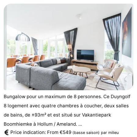
State
Chambre
d'hôtes
Chaumières
-
Boomhiemke
-
Landal
Hôtels
Ameland
Last
minutes
Plages
Bungalow pour un maximum de 8 personnes. Ce Duyngolf
Voir
8 logement avec quatre chambres à coucher, deux salles
de bains, de ±93m² et est situé sur Vakantiepark
et
Lieux
Boomhiemke à Hollum / Ameland. ...
faire
d'intérêt
-
Price indication: From €549
(basse saison)
par milieu