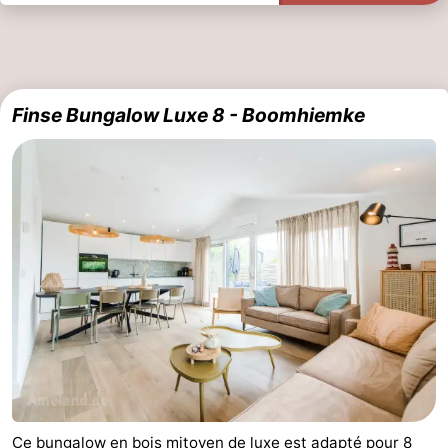
Promenade
Observation
sur
des
Boire
Finse Bungalow Luxe 8 - Boomhiemke
les
phoques
et
Événements
Wadden
manger
Pratiques
Forum
Route
-
Stationnement
Saut
des
Adresses
Wadden
Médicales
Région
Ce bungalow en bois mitoyen de luxe est adapté pour 8