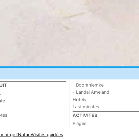
- Boomhiemke
UIT
- Landal Ameland
s
Hôtels
ate
Last minutes
ôtes
ACTIVITÉS
Plages
mini-golf
Nature
Visites guidées