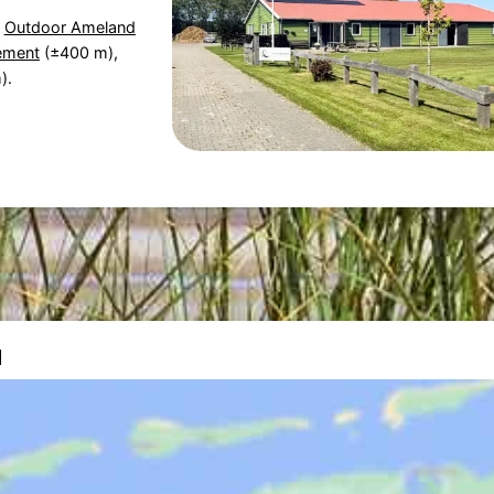
:
Outdoor Ameland
lément
(±400 m),
).
d