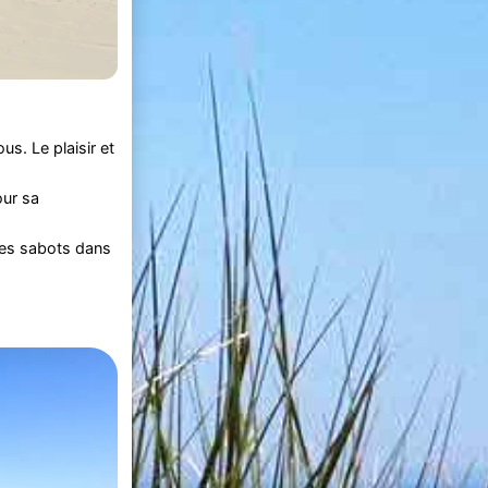
s. Le plaisir et
our sa
les sabots dans