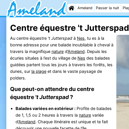
Ameland
Passer la nuit
Pla
Centre équestre 't Jutterspad
Au centre équestre
't Jutterspad
à
Nes
, tu es à la
bonne adresse pour une balade inoubliable à cheval à
travers la magnifique
nature
d’
Ameland
. Depuis les
écuries situées à l’est du village de
Nes
des balades
guidées partent tous les jours à travers les forêts, les
dunes, sur
la plage
et dans le vaste paysage de
polders.
Que peut-on attendre du centre
équestre
't Jutterspad
?
Balades variées en extérieur :
Profite de balades
de 1, 1,5 ou 2 heures à travers la
nature
variée
d’
Ameland
. Chaque itinéraire est unique et te fait
découvrir une nouvelle facette de l’
île
.