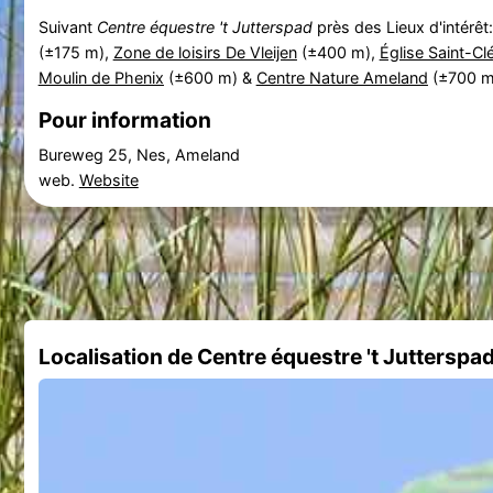
Suivant
Centre équestre 't Jutterspad
près des Lieux d'intérêt
(±175 m),
Zone de loisirs De Vleijen
(±400 m),
Église Saint-C
Moulin de Phenix
(±600 m) &
Centre Nature Ameland
(±700 m
Pour information
Bureweg 25, Nes, Ameland
web.
Website
Localisation de Centre équestre 't Jutterspa