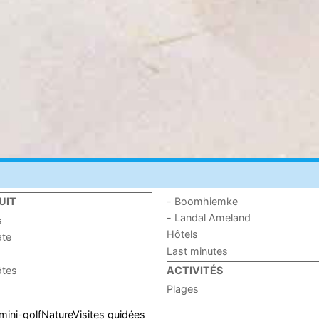
- Boomhiemke
UIT
- Landal Ameland
s
Hôtels
ate
Last minutes
ôtes
ACTIVITÉS
Plages
mini-golf
Nature
Visites guidées