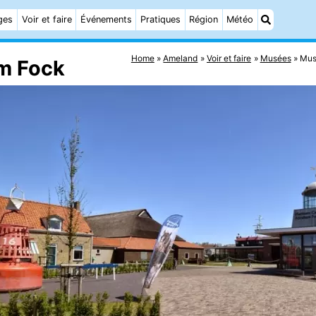
ges
Voir et faire
Événements
Pratiques
Région
Météo
Home
Ameland
Voir et faire
Musées
Mus
m Fock