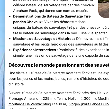
célèbre bateau de sauvetage tiré par des chevaux
Abraham Fock, qui donne son nom au musée.
Démonstrations de Bateau de Sauvetage Tiré
par des Chevaux :
Vivez les démonstrations
uniques du bateau de sauvetage tiré par des chevaux, où
tire le bateau de sauvetage dans la mer - une vue spectacul
Missions de Sauvetage et Histoires :
Découvrez les diffé
sauvetage et les récits héroïques des sauveteurs au fil des
Expériences Interactives :
Participez à des expériences in
simuler une mission de sauvetage dans une capsule de sau
Découvrez le monde passionnant des sauve
Une visite au
Musée de Sauvetage Abraham Fock
est une exp
pour les jeunes et les moins jeunes, remplie d'histoires de co
d'histoire.
Suivant
Musée de Sauvetage Abraham Fock
près des Lieux d'
Fromage Ameland
(±225 m),
Tennis Hollum
(±300 m),
Moulin 
moutarde De Verwachting
(±400 m),
Vogelkijkhut Lange Duin