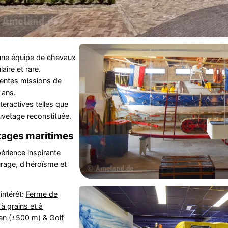
 une équipe de chevaux
aire et rare.
rentes missions de
 ans.
teractives telles que
vetage reconstituée.
tages maritimes
érience inspirante
urage, d'héroïsme et
intérêt:
Ferme de
à grains et à
en
(±500 m) &
Golf