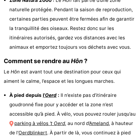
Zone Natura 2000 :
Le
Hôn
fait partie d’une zone
naturelle protégée. Pendant la saison de reproduction,
Friesland
certaines parties peuvent être fermées afin de garantir
-
la tranquillité des oiseaux. Restez donc sur les
itinéraires autorisés, gardez vos distances avec les
Leeuwarden
Îles
animaux et emportez toujours vos déchets avec vous.
de
-
Comment se rendre au
Hôn
?
la
Schiermonnikoog
-
Le
Hôn
est avant tout une destination pour ceux qui
Frise
Terschelling
-
aiment le calme, l’espace et les longues marches.
Vlieland
-
À pied depuis
l’
Oerd
:
Il n’existe pas d’itinéraire
goudronné fixe pour y accéder et la zone n’est
Texel
Météo
accessible qu’à pied. À vélo, vous pouvez rouler jusqu’au
Contact
parking à vélos
't Oerd
, au nord d’
Ameland
, à hauteur
de l’
Oerdblinkert
. À partir de là, vous continuez à pied