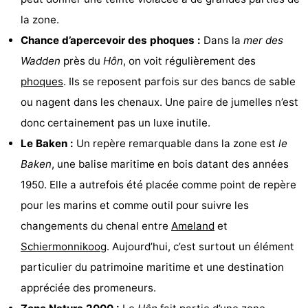
la zone.
Promenade
Observation
Chance d’apercevoir des phoques :
Dans la
mer des
sur
des
Boire
Wadden
près du
Hôn
, on voit régulièrement des
phoques
. Ils se reposent parfois sur des bancs de sable
les
phoques
et
Événements
ou nagent dans les chenaux. Une paire de jumelles n’est
Wadden
manger
Pratiques
donc certainement pas un luxe inutile.
Le Baken :
Un repère remarquable dans la zone est
le
Forum
Baken
, une balise maritime en bois datant des années
Route
1950. Elle a autrefois été placée comme point de repère
pour les marins et comme outil pour suivre les
-
changements du chenal entre
Ameland
et
Stationnement
Saut
Schiermonnikoog
. Aujourd’hui, c’est surtout un élément
particulier du patrimoine maritime et une destination
des
Adresses
appréciée des promeneurs.
Wadden
Médicales
Région