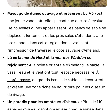
Musées
-
Paysage de dunes sauvage et préservé :
Le
Hôn
est
Monuments
-
une jeune zone naturelle qui continue encore à évoluer.
De nouvelles dunes apparaissent, les bancs de sable se
Églises
-
déplacent lentement et les prés salés s’étendent. Une
Moulins
-
promenade dans cette région donne vraiment
l’impression de traverser le côté sauvage d’
Ameland
.
Points
Attractions
Là où la
mer du Nord
et la
mer des Wadden
se
de
-
rejoignent :
À la pointe orientale d’
Ameland
, le sable, la
vase, l’eau et le vent ont tout l’espace nécessaire. À
vue
Croisières
-
marée basse
, de grands bancs de sable se découvrent
Fermes
-
et créent une zone riche en nourriture pour les oiseaux
de rivage.
Terrains
-
Un paradis pour les amateurs d’oiseaux :
Plus de 110
de
Parcours
Nature
espèces d’oiseaux sont observées chaque année dans