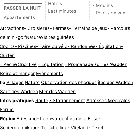
Hôtels
- Moulins
PASSER LA NUIT
Last minutes
- Points de vue
Appartements
Attractions
- Croisières
- Fermes
- Terrains de jeux
- Parcours
de mini-golf
Nature
Visites guidées
Sports
- Piscines
- Faire du vélo
- Randonnée
- Équitation
-
Surfen
- Peche Sportive
- Equitation
- Promenade sur les Wadden
Boire et manger
Événements
Île
Villages
Nature
Observation des phoques
îles des Wadden
Saut des Wadden
Mer des Wadden
Infos pratiques
Route
- Stationnement
Adresses Médicales
Forum
Région
Friesland
- Leeuwarden
Îles de la Frise
-
Schiermonnikoog
- Terschelling
- Vlieland
- Texel