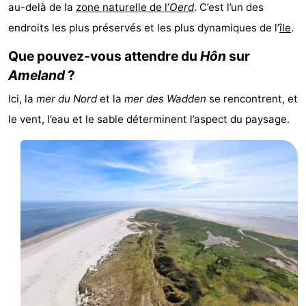
au-delà de la
zone naturelle de l’
Oerd
. C’est l’un des
State
Chambre
endroits les plus préservés et les plus dynamiques de l’
île
.
d'hôtes
Chaumières
Que pouvez-vous attendre du
Hôn
sur
Ameland
?
-
Ici, la
mer du Nord
et la
mer des Wadden
se rencontrent, et
Boomhiemke
-
le vent, l’eau et le sable déterminent l’aspect du paysage.
Landal
Hôtels
Ameland
Last
minutes
Plages
Voir
et
Lieux
faire
d'intérêt
-