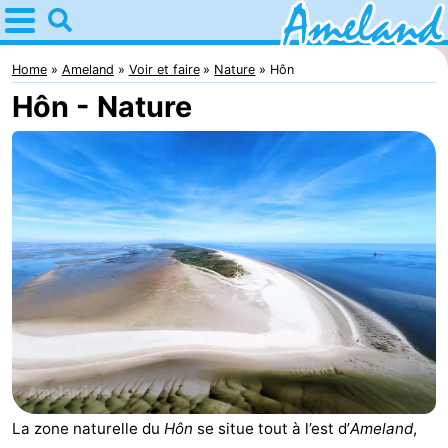
Home
Ameland
Home
Ameland
Voir et faire
Nature
Hôn
Hôn - Nature
Astuces
Avec
les
Villages
enfants
Nature
Passer
la
Appartements
nuit
-
Ameland
Campings
La zone naturelle du
Hôn
se situe tout à l’est d’
Ameland
,