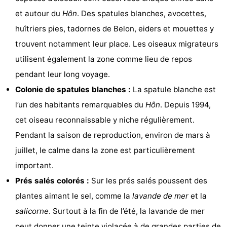
et autour du
Hôn
. Des spatules blanches, avocettes,
jeux
de
Visites
huîtriers pies, tadornes de Belon, eiders et mouettes y
mini-
guidées
Sports
trouvent notamment leur place. Les oiseaux migrateurs
utilisent également la zone comme lieu de repos
golf
-
pendant leur long voyage.
Piscines
-
Colonie de spatules blanches :
La spatule blanche est
l’un des habitants remarquables du
Hôn
. Depuis 1994,
Faire
-
cet oiseau reconnaissable y niche régulièrement.
du
Randonnée
-
Pendant la saison de reproduction, environ de mars à
juillet, le calme dans la zone est particulièrement
vélo
Équitation
-
important.
Surfen
-
Prés salés colorés :
Sur les prés salés poussent des
plantes aimant le sel, comme la
lavande de mer
et la
Peche
-
salicorne
. Surtout à la fin de l’été, la lavande de mer
Sportive
Equitation
-
peut donner une teinte violacée à de grandes parties de