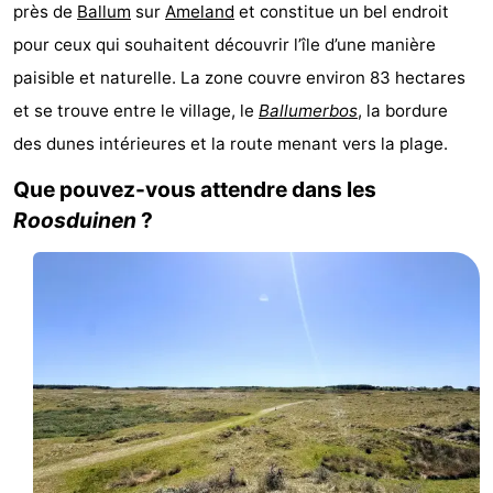
près de
Ballum
sur
Ameland
et constitue un bel endroit
State
Chambre
pour ceux qui souhaitent découvrir l’île d’une manière
d'hôtes
Chaumières
paisible et naturelle. La zone couvre environ 83 hectares
et se trouve entre le village, le
Ballumerbos
, la bordure
-
des dunes intérieures et la route menant vers la plage.
Boomhiemke
-
Que pouvez-vous attendre dans les
Roosduinen
?
Landal
Hôtels
Ameland
Last
minutes
Plages
Voir
et
Lieux
faire
d'intérêt
-