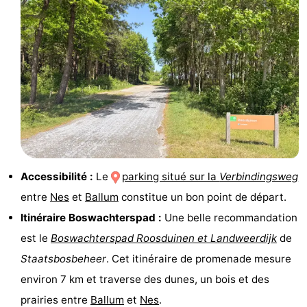
Friesland
-
Leeuwarden
Îles
de
-
la
Schiermonnikoog
-
Frise
Terschelling
-
Accessibilité :
Le
parking situé sur la
Verbindingsweg
entre
Nes
et
Ballum
constitue un bon point de départ.
Vlieland
-
Itinéraire Boswachterspad :
Une belle recommandation
Texel
Météo
est le
Boswachterspad Roosduinen et Landweerdijk
de
Staatsbosbeheer
. Cet itinéraire de promenade mesure
Contact
environ 7 km et traverse des dunes, un bois et des
prairies entre
Ballum
et
Nes
.