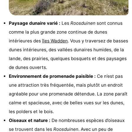
Musées
-
Monuments
-
Paysage dunaire varié :
Les
Roosduinen
sont connus
comme la plus grande zone continue de dunes
Églises
-
intérieures des
îles Wadden
. Vous y traversez de basses
Moulins
-
dunes intérieures, des vallées dunaires humides, de la
lande, des prairies, quelques bosquets et des paysages
Points
Attractions
de dunes ouverts.
de
-
Environnement de promenade paisible :
Ce n’est pas
une attraction très fréquentée, mais plutôt un endroit
vue
Croisières
-
agréable pour une promenade détendue. La zone paraît
Fermes
-
calme et spacieuse, avec de belles vues sur les dunes,
les polders et le bois.
Terrains
-
Oiseaux et nature :
De nombreuses espèces d’oiseaux
de
Parcours
Nature
se trouvent dans les
Roosduinen
. Avec un peu de