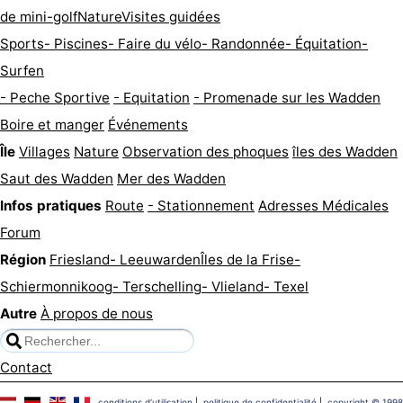
de mini-golf
Nature
Visites guidées
Sports
- Piscines
- Faire du vélo
- Randonnée
- Équitation
-
Surfen
- Peche Sportive
- Equitation
- Promenade sur les Wadden
Boire et manger
Événements
Île
Villages
Nature
Observation des phoques
îles des Wadden
Saut des Wadden
Mer des Wadden
Infos pratiques
Route
- Stationnement
Adresses Médicales
Forum
Région
Friesland
- Leeuwarden
Îles de la Frise
-
Schiermonnikoog
- Terschelling
- Vlieland
- Texel
Autre
À propos de nous
Contact
conditions d‘utilisation
|
politique de confidentialité
|
copyright © 1998