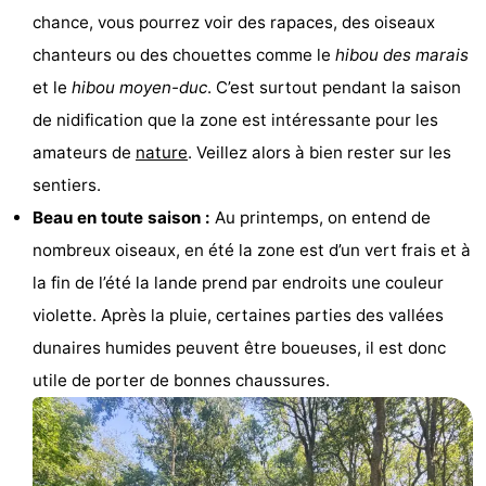
chance, vous pourrez voir des rapaces, des oiseaux
jeux
de
Visites
chanteurs ou des chouettes comme le
hibou des marais
mini-
guidées
Sports
et le
hibou moyen-duc
. C’est surtout pendant la saison
de nidification que la zone est intéressante pour les
golf
-
amateurs de
nature
. Veillez alors à bien rester sur les
Piscines
-
sentiers.
Beau en toute saison :
Au printemps, on entend de
Faire
-
nombreux oiseaux, en été la zone est d’un vert frais et à
du
Randonnée
-
la fin de l’été la lande prend par endroits une couleur
violette. Après la pluie, certaines parties des vallées
vélo
Équitation
-
dunaires humides peuvent être boueuses, il est donc
Surfen
-
utile de porter de bonnes chaussures.
Peche
-
Sportive
Equitation
-