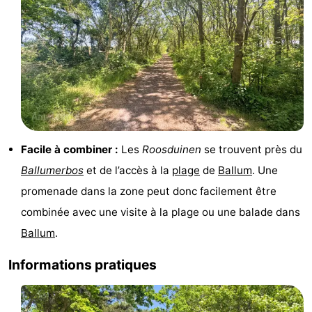
Promenade
Observation
sur
des
Boire
les
phoques
et
Événements
Wadden
manger
Pratiques
Forum
Facile à combiner :
Les
Roosduinen
se trouvent près du
Ballumerbos
et de l’accès à la
plage
de
Ballum
. Une
Route
promenade dans la zone peut donc facilement être
-
combinée avec une visite à la plage ou une balade dans
Ballum
.
Stationnement
Saut
Informations pratiques
des
Adresses
Wadden
Médicales
Région