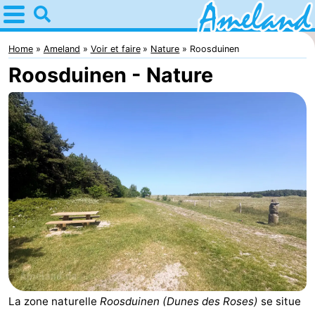
Home
Ameland
Home
Ameland
Voir et faire
Nature
Roosduinen
Roosduinen - Nature
Astuces
Avec
les
Villages
enfants
Nature
Passer
la
Appartements
nuit
-
Ameland
Campings
La zone naturelle
Roosduinen (Dunes des Roses)
se situe