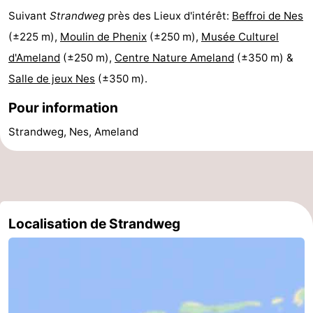
Suivant
Strandweg
près des Lieux d'intérêt:
Beffroi de Nes
State
Chambre
(±225 m),
Moulin de Phenix
(±250 m),
Musée Culturel
d'hôtes
Chaumières
d'Ameland
(±250 m),
Centre Nature Ameland
(±350 m) &
Salle de jeux Nes
(±350 m).
-
Pour information
Boomhiemke
-
Strandweg, Nes, Ameland
Landal
Hôtels
Ameland
Last
minutes
Plages
Localisation de Strandweg
Voir
et
Lieux
faire
d'intérêt
-