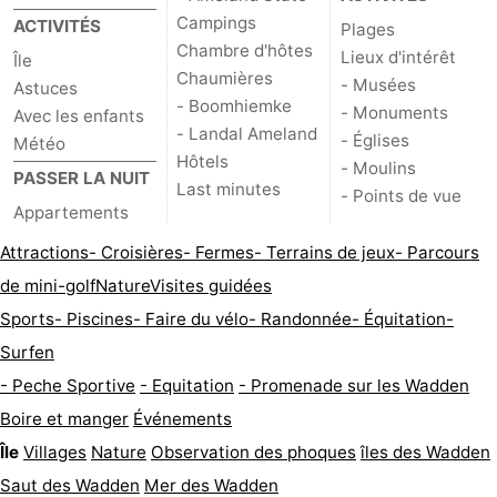
Campings
ACTIVITÉS
Plages
Promenade
Observation
Chambre d'hôtes
Lieux d'intérêt
Île
Chaumières
sur
des
Boire
- Musées
Astuces
- Boomhiemke
- Monuments
Avec les enfants
- Landal Ameland
les
phoques
et
Événements
- Églises
Météo
Hôtels
- Moulins
PASSER LA NUIT
Wadden
manger
Pratiques
Last minutes
- Points de vue
Appartements
Forum
Attractions
- Croisières
- Fermes
- Terrains de jeux
- Parcours
Route
de mini-golf
Nature
Visites guidées
Sports
- Piscines
- Faire du vélo
- Randonnée
- Équitation
-
-
Surfen
Stationnement
Saut
- Peche Sportive
- Equitation
- Promenade sur les Wadden
Boire et manger
Événements
des
Adresses
Île
Villages
Nature
Observation des phoques
îles des Wadden
Wadden
Médicales
Région
Saut des Wadden
Mer des Wadden