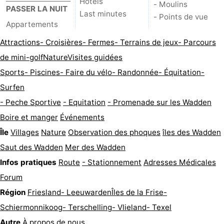
Hôtels
- Moulins
PASSER LA NUIT
Last minutes
- Points de vue
Appartements
Attractions
- Croisières
- Fermes
- Terrains de jeux
- Parcours
de mini-golf
Nature
Visites guidées
Sports
- Piscines
- Faire du vélo
- Randonnée
- Équitation
-
Surfen
- Peche Sportive
- Equitation
- Promenade sur les Wadden
Boire et manger
Événements
Île
Villages
Nature
Observation des phoques
îles des Wadden
Saut des Wadden
Mer des Wadden
Infos pratiques
Route
- Stationnement
Adresses Médicales
Forum
Région
Friesland
- Leeuwarden
Îles de la Frise
-
Schiermonnikoog
- Terschelling
- Vlieland
- Texel
Autre
À propos de nous