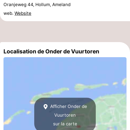
Oranjeweg 44, Hollum, Ameland
Promenade
Observation
web.
Website
sur
des
Boire
les
phoques
et
Événements
Wadden
manger
Pratiques
Localisation de Onder de Vuurtoren
Forum
Route
-
Stationnement
Saut
Afficher Onder de
des
Adresses
Vuurtoren
sur la carte
Wadden
Médicales
Région