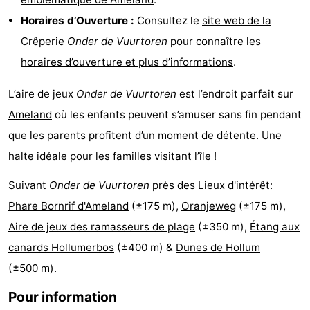
jeux
de
Visites
Horaires d’Ouverture :
Consultez le
site web de la
Crêperie
Onder de Vuurtoren
pour connaître les
mini-
guidées
Sports
horaires d’ouverture et plus d’informations
.
golf
-
L’aire de jeux
Onder de Vuurtoren
est l’endroit parfait sur
Piscines
-
Ameland
où les enfants peuvent s’amuser sans fin pendant
que les parents profitent d’un moment de détente. Une
Faire
-
halte idéale pour les familles visitant l’
île
!
du
Randonnée
-
Suivant
Onder de Vuurtoren
près des Lieux d'intérêt:
Phare Bornrif d'Ameland
(±175 m),
Oranjeweg
(±175 m),
vélo
Équitation
-
Aire de jeux des ramasseurs de plage
(±350 m),
Étang aux
Surfen
-
canards Hollumerbos
(±400 m) &
Dunes de Hollum
(±500 m).
Peche
-
Pour information
Sportive
Equitation
-