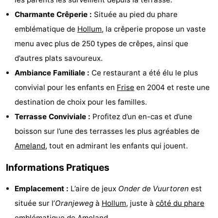
Musées
-
Charmante Crêperie :
Située au pied du phare
emblématique de
Hollum
, la crêperie propose un vaste
Monuments
-
menu avec plus de 250 types de crêpes, ainsi que
Églises
-
d’autres plats savoureux.
Ambiance Familiale :
Ce restaurant a été élu le plus
Moulins
-
convivial pour les enfants en
Frise
en 2004 et reste une
Points
Attractions
destination de choix pour les familles.
Terrasse Conviviale :
Profitez d’un en-cas et d’une
de
-
boisson sur l’une des terrasses les plus agréables de
vue
Croisières
-
Ameland
, tout en admirant les enfants qui jouent.
Fermes
-
Informations Pratiques
Terrains
-
Emplacement :
L’aire de jeux
Onder de Vuurtoren
est
située sur l’
Oranjeweg
à
Hollum
, juste à
côté du phare
de
Parcours
Nature
emblématique de Ameland
.