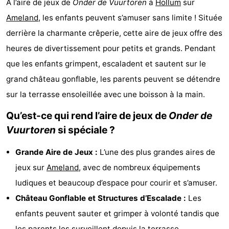
À l’aire de jeux de
Onder de Vuurtoren
à
Hollum
sur
State
Chambre
Ameland
, les enfants peuvent s’amuser sans limite ! Située
derrière la charmante crêperie, cette aire de jeux offre des
d'hôtes
Chaumières
heures de divertissement pour petits et grands. Pendant
-
que les enfants grimpent, escaladent et sautent sur le
grand château gonflable, les parents peuvent se détendre
Boomhiemke
-
sur la terrasse ensoleillée avec une boisson à la main.
Landal
Hôtels
Qu’est-ce qui rend l’aire de jeux de
Onder de
Ameland
Last
Vuurtoren
si spéciale ?
minutes
Plages
Grande Aire de Jeux :
L’une des plus grandes aires de
jeux sur
Ameland
, avec de nombreux équipements
Voir
ludiques et beaucoup d’espace pour courir et s’amuser.
et
Lieux
Château Gonflable et Structures d’Escalade :
Les
enfants peuvent sauter et grimper à volonté tandis que
faire
d'intérêt
-
les parents les surveillent depuis la terrasse.