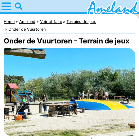
Home
Ameland
Home
Ameland
Voir et faire
Terrains de jeux
Onder de Vuurtoren
Astuces
Onder de Vuurtoren - Terrain de jeux
Avec
les
Villages
enfants
Nature
Passer
la
Appartements
nuit
-
Ameland
Campings