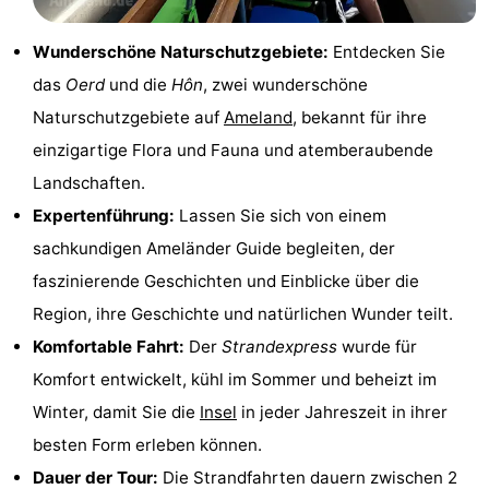
Denkmäler
-
Wunderschöne Naturschutzgebiete:
Entdecken Sie
Kirchen
-
das
Oerd
und die
Hôn
, zwei wunderschöne
Naturschutzgebiete auf
Ameland
, bekannt für ihre
Mühlen
-
einzigartige Flora und Fauna und atemberaubende
Aussichtspunkte
Attraktionen
Landschaften.
Expertenführung:
Lassen Sie sich von einem
-
sachkundigen Ameländer Guide begleiten, der
Rundfahrten
-
faszinierende Geschichten und Einblicke über die
Region, ihre Geschichte und natürlichen Wunder teilt.
Bauernhöfe
-
Komfortable Fahrt:
Der
Strandexpress
wurde für
Spielplätze
-
Komfort entwickelt, kühl im Sommer und beheizt im
Winter, damit Sie die
Insel
in jeder Jahreszeit in ihrer
Minigolfplätze
Natur
besten Form erleben können.
Führungen
Dauer der Tour:
Die Strandfahrten dauern zwischen 2