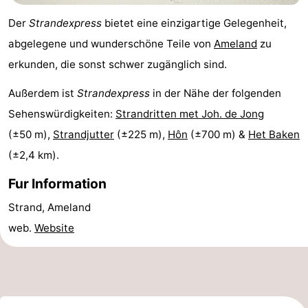
und
Veranstaltungen
Der
Strandexpress
bietet eine einzigartige Gelegenheit,
abgelegene und wunderschöne Teile von
Ameland
zu
trinken
Praktisch
erkunden, die sonst schwer zugänglich sind.
Forum
Außerdem ist
Strandexpress
in der Nähe der folgenden
Sehenswürdigkeiten:
Strandritten met Joh. de Jong
Route
(±50 m),
Strandjutter
(±225 m),
Hôn
(±700 m) &
Het Baken
-
(±2,4 km).
Fähre
Parken
Fur Information
Inselhüpfen
Strand, Ameland
web.
Website
Reisebuchshop
Medizin
Adressen
Region