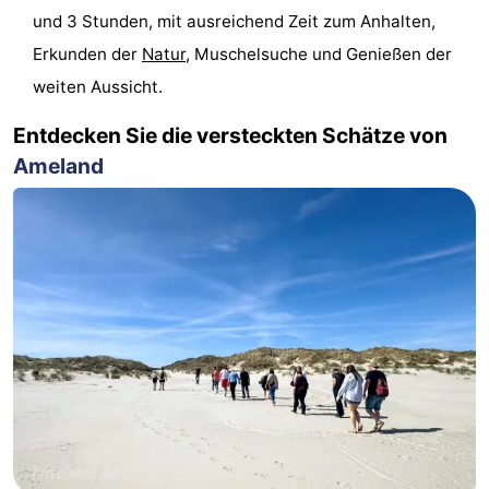
und 3 Stunden, mit ausreichend Zeit zum Anhalten,
Sport
Erkunden der
Natur
, Muschelsuche und Genießen der
-
weiten Aussicht.
Schwimmbader
-
Entdecken Sie die versteckten Schätze von
Ameland
Radfahren
-
Wandern
-
Reiten
-
Surfen
-
Wattwandern
-
Sportangeln
Seehunden
Essen