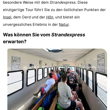
besondere Weise mit dem
Strandexpress
. Diese
State
Ferienhäuser
einzigartige Tour führt Sie zu den östlichsten Punkten der
-
Insel
, dem Oerd und der
Hôn
, und bietet ein
unvergessliches Erlebnis in der
Natur
.
Boomhiemke
-
Was können Sie vom
Strandexpress
Landal
Hotels
erwarten?
Ameland
Zimmer
(mit
Lastminutes
Frühstück)
Strand
Sehen
&
-
tun
Museen
-