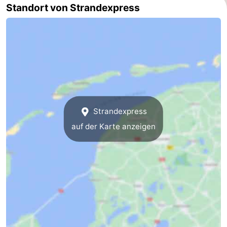
Standort von Strandexpress
Friesland
-
Leeuwarden
Watteninseln
-
Schiermonnikoog
-
Strandexpress
auf der Karte anzeigen
Terschelling
-
Vlieland
-
Texel
Wetter
Kontakt