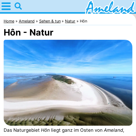
Home
Ameland
Home
Ameland
Sehen & tun
Natur
Hôn
Hôn - Natur
Tipps
Für
kindern
Dorfer
Natur
Übernachten
Appartements
-
Ameland
Campingplätze
Das Naturgebiet
Hôn
liegt ganz im Osten von
Ameland
,