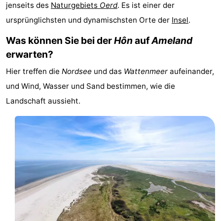
jenseits des
Naturgebiets
Oerd
. Es ist einer der
State
Ferienhäuser
ursprünglichsten und dynamischsten Orte der
Insel
.
-
Was können Sie bei der
Hôn
auf
Ameland
erwarten?
Boomhiemke
-
Hier treffen die
Nordsee
und das
Wattenmeer
aufeinander,
Landal
Hotels
und Wind, Wasser und Sand bestimmen, wie die
Landschaft aussieht.
Ameland
Zimmer
(mit
Lastminutes
Frühstück)
Strand
Sehen
&
-
tun
Museen
-