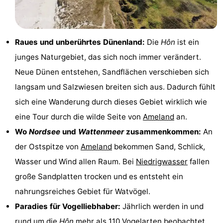
Denkmäler
-
Kirchen
-
Raues und unberührtes Dünenland:
Die
Hôn
ist ein
junges Naturgebiet, das sich noch immer verändert.
Mühlen
-
Neue Dünen entstehen, Sandflächen verschieben sich
Aussichtspunkte
Attraktionen
langsam und Salzwiesen breiten sich aus. Dadurch fühlt
sich eine Wanderung durch dieses Gebiet wirklich wie
-
eine Tour durch die wilde Seite von
Ameland
an.
Rundfahrten
-
Wo
Nordsee
und
Wattenmeer
zusammenkommen:
An
der Ostspitze von
Ameland
bekommen Sand, Schlick,
Bauernhöfe
-
Wasser und Wind allen Raum. Bei
Niedrigwasser
fallen
Spielplätze
-
große Sandplatten trocken und es entsteht ein
nahrungsreiches Gebiet für Watvögel.
Minigolfplätze
Natur
Paradies für Vogelliebhaber:
Jährlich werden in und
Führungen
rund um die
Hôn
mehr als 110 Vogelarten beobachtet.