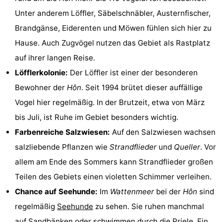
Unter anderem Löffler, Säbelschnäbler, Austernfischer,
Sport
Brandgänse, Eiderenten und Möwen fühlen sich hier zu
-
Hause. Auch Zugvögel nutzen das Gebiet als Rastplatz
auf ihrer langen Reise.
Schwimmbader
-
Löfflerkolonie:
Der Löffler ist einer der besonderen
Radfahren
-
Bewohner der
Hôn
. Seit 1994 brütet dieser auffällige
Vogel hier regelmäßig. In der Brutzeit, etwa von März
Wandern
-
bis Juli, ist Ruhe im Gebiet besonders wichtig.
Reiten
-
Farbenreiche Salzwiesen:
Auf den Salzwiesen wachsen
salzliebende Pflanzen wie
Strandflieder
und
Queller
. Vor
Surfen
-
allem am Ende des Sommers kann Strandflieder großen
Wattwandern
-
Teilen des Gebiets einen violetten Schimmer verleihen.
Chance auf Seehunde:
Im
Wattenmeer
bei der
Hôn
sind
Sportangeln
Seehunden
regelmäßig
Seehunde
zu sehen. Sie ruhen manchmal
Essen
auf Sandbänken oder schwimmen durch die Priele. Ein