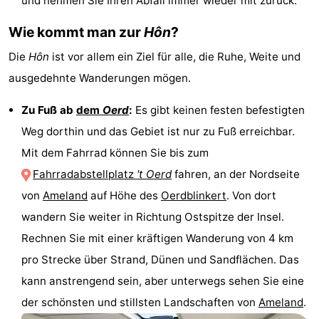
und nehmen Sie Ihren Abfall immer wieder mit zurück.
Friesland
Wie kommt man zur
Hôn
?
-
Die
Hôn
ist vor allem ein Ziel für alle, die Ruhe, Weite und
ausgedehnte Wanderungen mögen.
Leeuwarden
Watteninseln
Zu Fuß ab
dem
Oerd
:
Es gibt keinen festen befestigten
-
Weg dorthin und das Gebiet ist nur zu Fuß erreichbar.
Schiermonnikoog
-
Mit dem Fahrrad können Sie bis zum
Fahrradabstellplatz
't Oerd
fahren, an der Nordseite
Terschelling
-
von
Ameland
auf Höhe des
Oerdblinkert
. Von dort
Vlieland
-
wandern Sie weiter in Richtung Ostspitze der Insel.
Rechnen Sie mit einer kräftigen Wanderung von 4 km
Texel
Wetter
pro Strecke über Strand, Dünen und Sandflächen. Das
Kontakt
kann anstrengend sein, aber unterwegs sehen Sie eine
der schönsten und stillsten Landschaften von
Ameland
.