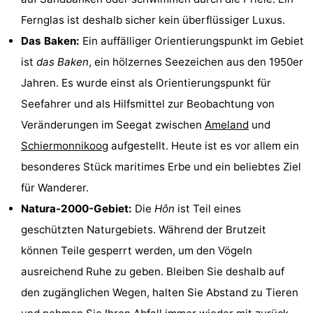
Fernglas ist deshalb sicher kein überflüssiger Luxus.
und
Veranstaltungen
Das Baken:
Ein auffälliger Orientierungspunkt im Gebiet
trinken
Praktisch
ist
das Baken
, ein hölzernes Seezeichen aus den 1950er
Jahren. Es wurde einst als Orientierungspunkt für
Forum
Seefahrer und als Hilfsmittel zur Beobachtung von
Route
Veränderungen im Seegat zwischen
Ameland
und
Schiermonnikoog
aufgestellt. Heute ist es vor allem ein
-
besonderes Stück maritimes Erbe und ein beliebtes Ziel
Fähre
Parken
für Wanderer.
Natura-2000-Gebiet:
Die
Hôn
ist Teil eines
Inselhüpfen
geschützten Naturgebiets. Während der Brutzeit
Reisebuchshop
können Teile gesperrt werden, um den Vögeln
ausreichend Ruhe zu geben. Bleiben Sie deshalb auf
Medizin
den zugänglichen Wegen, halten Sie Abstand zu Tieren
Adressen
Region