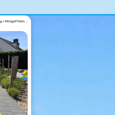
ze
Minigolf Klein ...