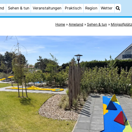
and
Sehen & tun
Veranstaltungen
Praktisch
Region
Wetter
Home
Ameland
Sehen & tun
Minigolfplät