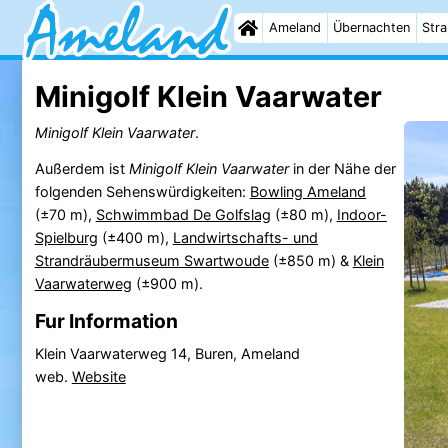
Ameland
Übernachten
Str
Minigolf Klein Vaarwater
Minigolf Klein Vaarwater
.
Außerdem ist
Minigolf Klein Vaarwater
in der Nähe der
folgenden Sehenswürdigkeiten:
Bowling Ameland
(±70 m),
Schwimmbad De Golfslag
(±80 m),
Indoor-
Spielburg
(±400 m),
Landwirtschafts- und
Strandräubermuseum Swartwoude
(±850 m) &
Klein
Vaarwaterweg
(±900 m).
Fur Information
Klein Vaarwaterweg 14, Buren, Ameland
web.
Website