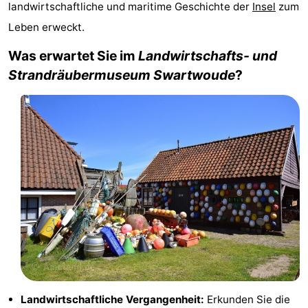
landwirtschaftliche und maritime Geschichte der
Insel
zum
State
Ferienhäuser
Leben erweckt.
-
Was erwartet Sie im
Landwirtschafts- und
Strandräubermuseum Swartwoude
?
Boomhiemke
-
Landal
Hotels
Ameland
Zimmer
(mit
Lastminutes
Frühstück)
Strand
Sehen
&
-
tun
Museen
-
Landwirtschaftliche Vergangenheit:
Erkunden Sie die