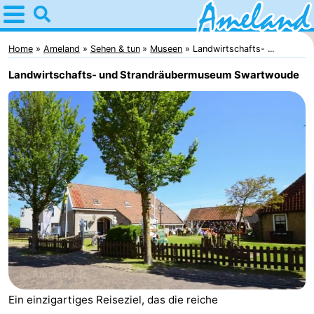
Home
Ameland
Home
Ameland
Sehen & tun
Museen
Landwirtschafts- ...
Landwirtschafts- und Strandräubermuseum Swartwoude
Tipps
Für
kindern
Dorfer
Natur
Übernachten
Appartements
-
Ein einzigartiges Reiseziel, das die reiche
Ameland
Campingplätze