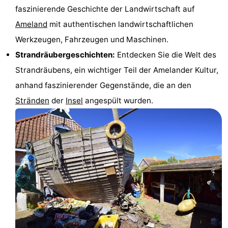
faszinierende Geschichte der Landwirtschaft auf
Denkmäler
-
Ameland
mit authentischen landwirtschaftlichen
Kirchen
-
Werkzeugen, Fahrzeugen und Maschinen.
Strandräubergeschichten:
Entdecken Sie die Welt des
Mühlen
-
Strandräubens, ein wichtiger Teil der Amelander Kultur,
Aussichtspunkte
Attraktionen
anhand faszinierender Gegenstände, die an den
Stränden
der
Insel
angespült wurden.
-
Rundfahrten
-
Bauernhöfe
-
Spielplätze
-
Minigolfplätze
Natur
Führungen