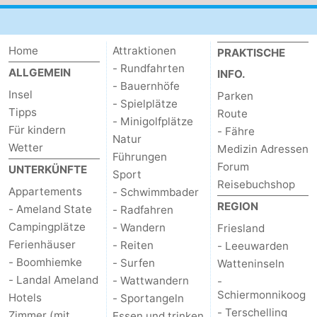
Home
Attraktionen
PRAKTISCHE
- Rundfahrten
ALLGEMEIN
INFO.
- Bauernhöfe
Insel
Parken
- Spielplätze
Tipps
Route
- Minigolfplätze
Für kindern
- Fähre
Natur
Wetter
Medizin Adressen
Führungen
Forum
UNTERKÜNFTE
Sport
Reisebuchshop
Appartements
- Schwimmbader
REGION
- Ameland State
- Radfahren
Campingplätze
- Wandern
Friesland
Ferienhäuser
- Reiten
- Leeuwarden
- Boomhiemke
- Surfen
Watteninseln
- Landal Ameland
- Wattwandern
-
Schiermonnikoog
Hotels
- Sportangeln
- Terschelling
Zimmer (mit
Essen und trinken