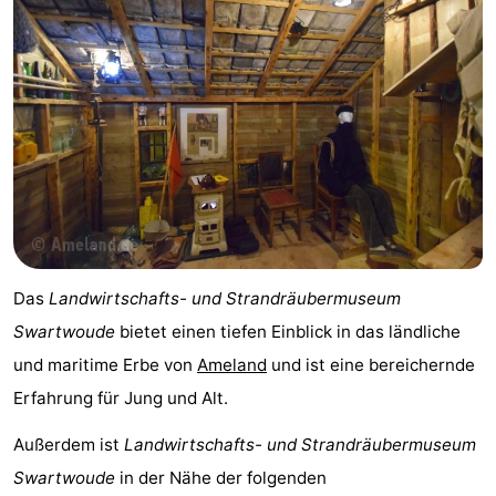
und
Veranstaltungen
trinken
Praktisch
Forum
Route
-
Fähre
Parken
Das
Landwirtschafts- und Strandräubermuseum
Swartwoude
bietet einen tiefen Einblick in das ländliche
Inselhüpfen
und maritime Erbe von
Ameland
und ist eine bereichernde
Reisebuchshop
Erfahrung für Jung und Alt.
Medizin
Außerdem ist
Landwirtschafts- und Strandräubermuseum
Swartwoude
in der Nähe der folgenden
Adressen
Region