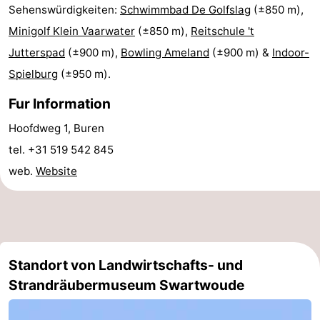
Sehenswürdigkeiten:
Schwimmbad De Golfslag
(±850 m),
Friesland
Minigolf Klein Vaarwater
(±850 m),
Reitschule 't
Jutterspad
(±900 m),
Bowling Ameland
(±900 m) &
Indoor-
-
Spielburg
(±950 m).
Leeuwarden
Watteninseln
Fur Information
-
Hoofdweg 1, Buren
tel. +31 519 542 845
Schiermonnikoog
-
web.
Website
Terschelling
-
Vlieland
-
Texel
Wetter
Standort von Landwirtschafts- und
Kontakt
Strandräubermuseum Swartwoude