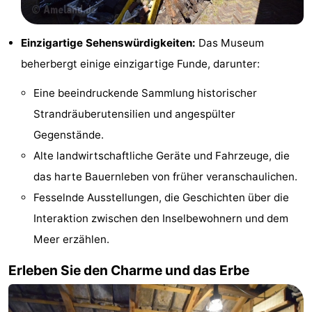
Sport
Einzigartige Sehenswürdigkeiten:
Das Museum
-
beherbergt einige einzigartige Funde, darunter:
Schwimmbader
-
Eine beeindruckende Sammlung historischer
Radfahren
-
Strandräuberutensilien und angespülter
Gegenstände.
Wandern
-
Alte landwirtschaftliche Geräte und Fahrzeuge, die
Reiten
-
das harte Bauernleben von früher veranschaulichen.
Fesselnde Ausstellungen, die Geschichten über die
Surfen
-
Interaktion zwischen den Inselbewohnern und dem
Wattwandern
-
Meer erzählen.
Erleben Sie den Charme und das Erbe
Sportangeln
Seehunden
Essen