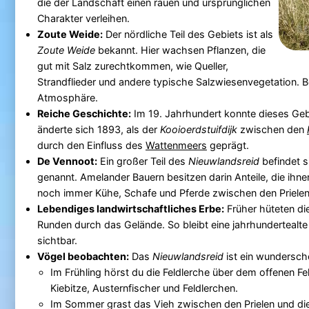
die der Landschaft einen rauen und ursprünglichen
Charakter verleihen.
Zoute Weide:
Der nördliche Teil des Gebiets ist als
Zoute Weide
bekannt. Hier wachsen Pflanzen, die
gut mit Salz zurechtkommen, wie Queller,
Strandflieder und andere typische Salzwiesenvegetation.
Atmosphäre.
Reiche Geschichte:
Im 19. Jahrhundert konnte dieses Ge
änderte sich 1893, als der
Kooioerdstuifdijk
zwischen den
durch den Einfluss des
Wattenmeers
geprägt.
De Vennoot:
Ein großer Teil des
Nieuwlandsreid
befindet s
genannt. Amelander Bauern besitzen darin Anteile, die ih
noch immer Kühe, Schafe und Pferde zwischen den Prielen
Lebendiges landwirtschaftliches Erbe:
Früher hüteten di
Runden durch das Gelände. So bleibt eine jahrhundertealt
sichtbar.
Vögel beobachten:
Das
Nieuwlandsreid
ist ein wundersch
Im Frühling hörst du die Feldlerche über dem offenen Fe
Kiebitze, Austernfischer und Feldlerchen.
Im Sommer grast das Vieh zwischen den Prielen und di