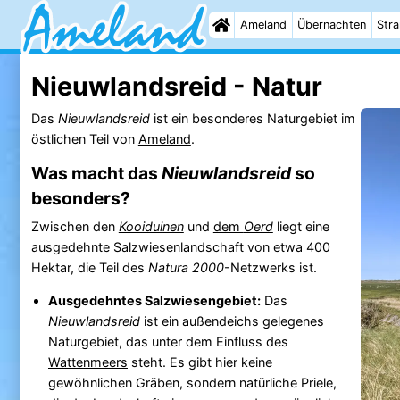
Ameland
Übernachten
Str
Nieuwlandsreid - Natur
Das
Nieuwlandsreid
ist ein besonderes Naturgebiet im
östlichen Teil von
Ameland
.
Was macht das
Nieuwlandsreid
so
besonders?
Zwischen den
Kooiduinen
und
dem
Oerd
liegt eine
ausgedehnte Salzwiesenlandschaft von etwa 400
Hektar, die Teil des
Natura 2000
-Netzwerks ist.
Ausgedehntes Salzwiesengebiet:
Das
Nieuwlandsreid
ist ein außendeichs gelegenes
Naturgebiet, das unter dem Einfluss des
Wattenmeers
steht. Es gibt hier keine
gewöhnlichen Gräben, sondern natürliche Priele,