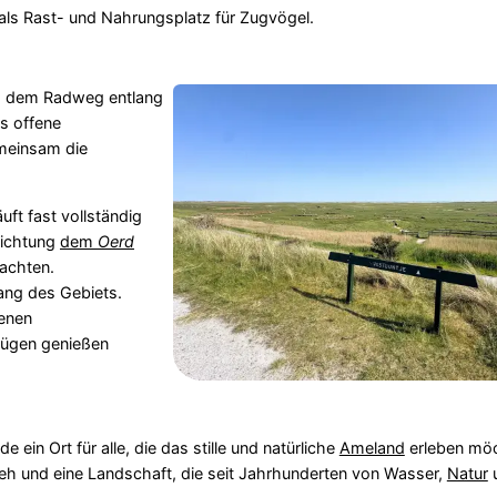
als Rast- und Nahrungsplatz für Zugvögel.
d dem Radweg entlang
as offene
emeinsam die
uft fast vollständig
Richtung
dem
Oerd
achten.
ang des Gebiets.
fenen
Zügen genießen
e ein Ort für alle, die das stille und natürliche
Ameland
erleben möc
ieh und eine Landschaft, die seit Jahrhunderten von Wasser,
Natur