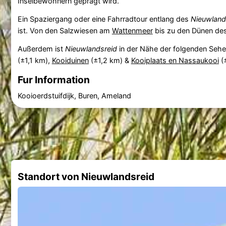
Inselbewohnern geprägt wird.
Ein Spaziergang oder eine Fahrradtour entlang des
Nieuwland
ist. Von den Salzwiesen am
Wattenmeer
bis zu den Dünen des
Außerdem ist
Nieuwlandsreid
in der Nähe der folgenden Seh
(±1,1 km),
Kooiduinen
(±1,2 km) &
Kooiplaats en Nassaukooi
(±
Fur Information
Kooioerdstuifdijk, Buren, Ameland
Standort von Nieuwlandsreid