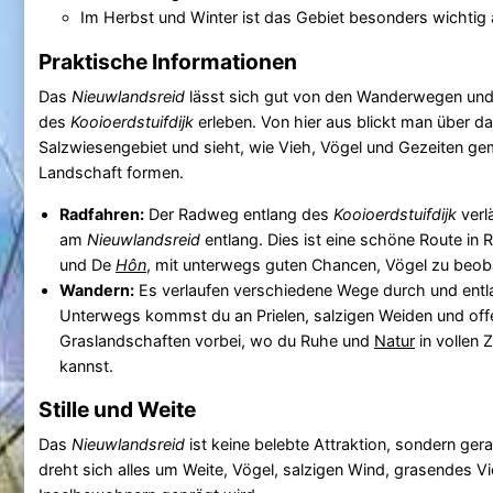
Im Herbst und Winter ist das Gebiet besonders wichtig 
Praktische Informationen
Das
Nieuwlandsreid
lässt sich gut von den Wanderwegen un
des
Kooioerdstuifdijk
erleben. Von hier aus blickt man über d
Salzwiesengebiet und sieht, wie Vieh, Vögel und Gezeiten g
Landschaft formen.
Radfahren:
Der Radweg entlang des
Kooioerdstuifdijk
verlä
am
Nieuwlandsreid
entlang. Dies ist eine schöne Route in 
und De
Hôn
, mit unterwegs guten Chancen, Vögel zu beob
Wandern:
Es verlaufen verschiedene Wege durch und entl
Unterwegs kommst du an Prielen, salzigen Weiden und of
Graslandschaften vorbei, wo du Ruhe und
Natur
in vollen 
kannst.
Stille und Weite
Das
Nieuwlandsreid
ist keine belebte Attraktion, sondern gerad
dreht sich alles um Weite, Vögel, salzigen Wind, grasendes V