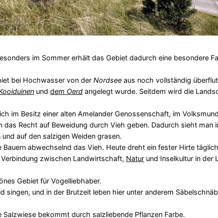
 Besonders im Sommer erhält das Gebiet dadurch eine besondere F
biet bei Hochwasser von der
Nordsee
aus noch vollständig überflu
Kooiduinen
und
dem
Oerd
angelegt wurde. Seitdem wird die Landsc
ich im Besitz einer alten Amelander Genossenschaft, im Volksmun
nen das Recht auf Beweidung durch Vieh geben. Dadurch sieht man 
 und auf den salzigen Weiden grasen.
e Bauern abwechselnd das Vieh. Heute dreht ein fester Hirte täglic
e Verbindung zwischen Landwirtschaft,
Natur
und Inselkultur in der
önes Gebiet für Vogelliebhaber.
ld singen, und in der Brutzeit leben hier unter anderem Säbelschnäb
e Salzwiese bekommt durch salzliebende Pflanzen Farbe.