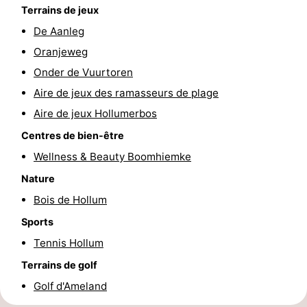
Terrains de jeux
jeux
de
Visites
De Aanleg
mini-
guidées
Sports
Oranjeweg
Onder de Vuurtoren
golf
-
Aire de jeux des ramasseurs de plage
Piscines
-
Aire de jeux Hollumerbos
Centres de bien-être
Faire
-
Wellness & Beauty Boomhiemke
du
Randonnée
-
Nature
Bois de Hollum
vélo
Équitation
-
Sports
Surfen
-
Tennis Hollum
Terrains de golf
Peche
-
Golf d'Ameland
Sportive
Equitation
-