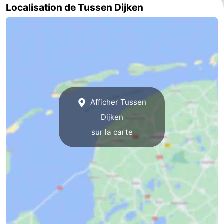
Localisation de Tussen Dijken
Friesland
-
Leeuwarden
Îles
de
-
Afficher Tussen
la
Schiermonnikoog
-
Dijken
Frise
Terschelling
-
sur la carte
Vlieland
-
Texel
Météo
Contact