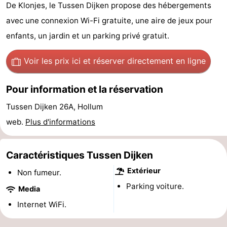
De Klonjes, le Tussen Dijken propose des hébergements
State
Chambre
avec une connexion Wi-Fi gratuite, une aire de jeux pour
d'hôtes
Chaumières
enfants, un jardin et un parking privé gratuit.
-
Voir les prix ici
et réserver directement en ligne
Boomhiemke
-
Pour information et la réservation
Landal
Hôtels
Tussen Dijken 26A, Hollum
web.
Plus d'informations
Ameland
Last
minutes
Plages
Caractéristiques Tussen Dijken
Extérieur
Voir
Non fumeur.
Parking voiture.
Media
et
Lieux
Internet WiFi.
faire
d'intérêt
-