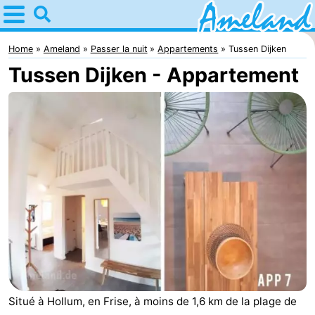
Home
Ameland
Home
Ameland
Passer la nuit
Appartements
Tussen Dijken
Tussen Dijken - Appartement
Astuces
Avec
les
Villages
enfants
Nature
Passer
la
Appartements
nuit
-
Ameland
Campings
Situé à Hollum, en Frise, à moins de 1,6 km de la plage de