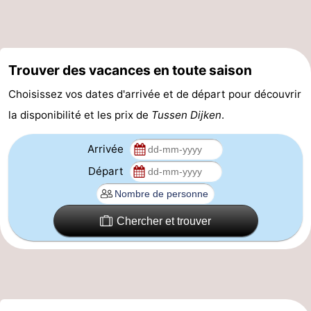
Promenade
Observation
sur
des
Boire
Trouver des vacances en toute saison
les
phoques
et
Événements
Choisissez vos dates d'arrivée et de départ pour découvrir
la disponibilité et les prix de
Tussen Dijken
.
Wadden
manger
Pratiques
Forum
Arrivée
Départ
Route
-
Chercher et trouver
Stationnement
Saut
des
Adresses
Wadden
Médicales
Région