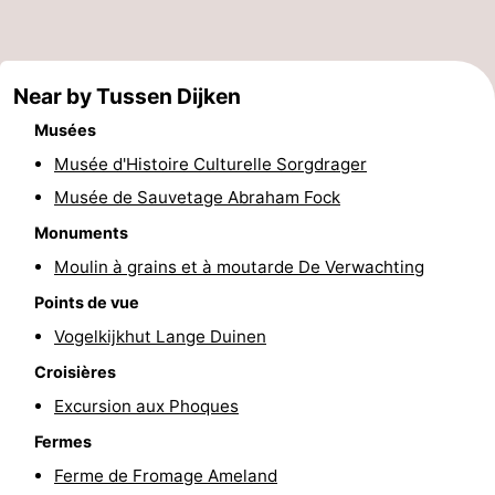
Musées
-
Monuments
-
Near by Tussen Dijken
Églises
-
Musées
Musée d'Histoire Culturelle Sorgdrager
Moulins
-
Musée de Sauvetage Abraham Fock
Points
Attractions
Monuments
Moulin à grains et à moutarde De Verwachting
de
-
Points de vue
vue
Croisières
-
Vogelkijkhut Lange Duinen
Croisières
Fermes
-
Excursion aux Phoques
Terrains
-
Fermes
Ferme de Fromage Ameland
de
Parcours
Nature