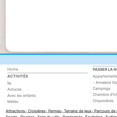
Home
PASSER LA N
Appartement
ACTIVITÉS
- Ameland St
Île
Campings
Astuces
Chambre d'h
Avec les enfants
Chaumières
Météo
Attractions
- Croisières
- Fermes
- Terrains de jeux
- Parcours de 
Sports
- Piscines
- Faire du vélo
- Randonnée
- Équitation
- Surfen