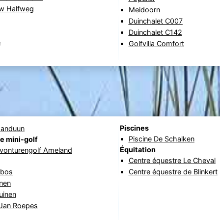
w Halfweg
Meidoorn
Duinchalet C007
Duinchalet C142
e
Golfvilla Comfort
Piscines
manduun
Piscine De Schalken
e mini-golf
Équitation
avonturengolf Ameland
Centre équestre Le Cheval
rbos
Centre équestre de Blinkert
nen
uinen
 Jan Roepes