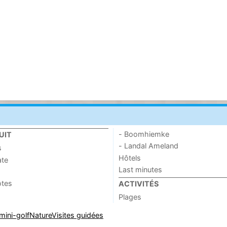
- Boomhiemke
UIT
- Landal Ameland
s
Hôtels
ate
Last minutes
ôtes
ACTIVITÉS
Plages
mini-golf
Nature
Visites guidées