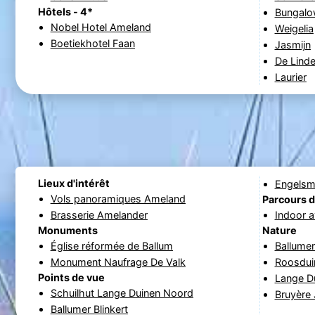
Hôtels - 4*
Bungalo
Nobel Hotel Ameland
Weigelia
Boetiekhotel Faan
Jasmijn
De Lind
Laurier
Lieux d'intérêt
Engels
Vols panoramiques Ameland
Parcours d
Brasserie Amelander
Indoor 
Monuments
Nature
Église réformée de Ballum
Ballume
Monument Naufrage De Valk
Roosdui
Points de vue
Lange D
Schuilhut Lange Duinen Noord
Bruyère
Ballumer Blinkert