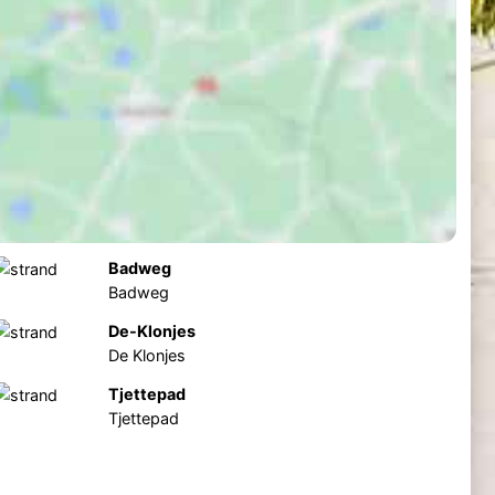
Badweg
Badweg
De-Klonjes
De Klonjes
Tjettepad
Tjettepad