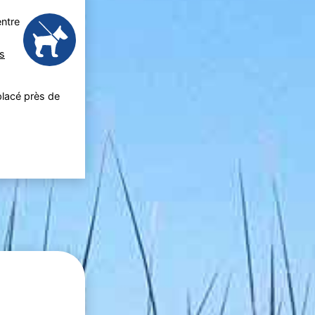
ntre
s
placé près de