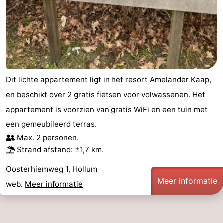
drinken
Vuurtoren
Evenementen
Praktisch
Dit lichte appartement ligt in het resort Amelander Kaap,
Forum
en beschikt over 2 gratis fietsen voor volwassenen. Het
Route
appartement is voorzien van gratis WiFi en een tuin met
een gemeubileerd terras.
-
Max. 2 personen.
Strand afstand
: ±1,7 km.
Boot
Waddenhoppen
Oosterhiemweg 1, Hollum
Reisboekenwinkel
Meer informatie
web.
Meer informatie
Nieuws
Medische