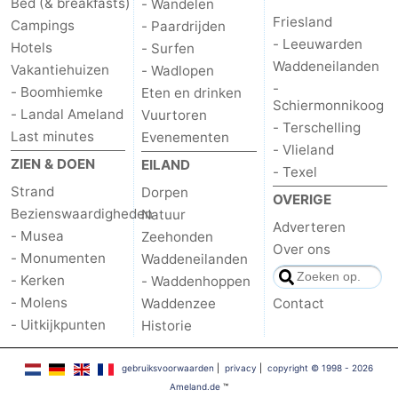
Bed (& breakfasts)
- Wandelen
Friesland
Campings
- Paardrijden
- Leeuwarden
Hotels
- Surfen
Waddeneilanden
Vakantiehuizen
- Wadlopen
-
- Boomhiemke
Eten en drinken
Schiermonnikoog
- Landal Ameland
Vuurtoren
- Terschelling
Last minutes
Evenementen
- Vlieland
ZIEN & DOEN
EILAND
- Texel
Strand
Dorpen
OVERIGE
Bezienswaardigheden
Natuur
Adverteren
- Musea
Zeehonden
Over ons
- Monumenten
Waddeneilanden
- Kerken
- Waddenhoppen
- Molens
Waddenzee
Contact
- Uitkijkpunten
Historie
gebruiksvoorwaarden
|
privacy
|
copyright © 1998 - 2026
Ameland.de
™