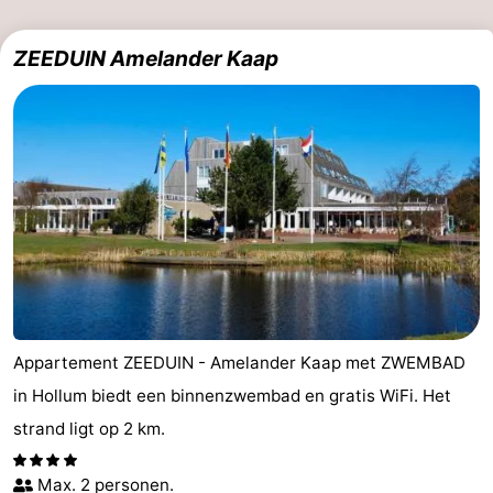
adressen
Regio
ZEEDUIN Amelander Kaap
Friesland
-
Leeuwarden
Waddeneilanden
-
Schiermonnikoog
-
Terschelling
-
Appartement ZEEDUIN - Amelander Kaap met ZWEMBAD
Vlieland
-
in Hollum biedt een binnenzwembad en gratis WiFi. Het
strand ligt op 2 km.
Texel
Weer
Contact
Max. 2 personen.