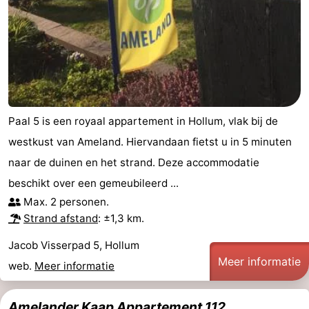
Musea
-
Monumenten
-
Kerken
-
Molens
-
Paal 5 is een royaal appartement in Hollum, vlak bij de
westkust van Ameland. Hiervandaan fietst u in 5 minuten
Uitkijkpunten
Attracties
naar de duinen en het strand. Deze accommodatie
-
beschikt over een gemeubileerd ...
Max. 2 personen.
Rondvaarten
-
Strand afstand
: ±1,3 km.
Boerderijen
-
Jacob Visserpad 5, Hollum
Meer informatie
web.
Meer informatie
Speeltuinen
-
Minigolfbanen
Natuur
Amelander Kaap Appartement 112