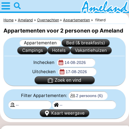
Home
Ameland
Home
Ameland
Overnachten
Appartementen
filterd
Appartementen voor 2 personen op Ameland
Tips
Appartementen
Bed (& breakfasts)
Voor
Campings
Hotels
Vakantiehuizen
kinderen
Dorpen
Inchecken
Natuur
Uitchecken
Zoek en vind
Overnachten
Filter Appartementen:
Appartementen
-
Kaart weergave
Ameland
Bed