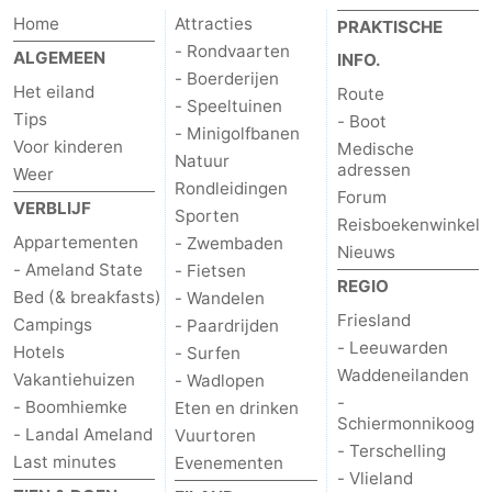
Home
Attracties
PRAKTISCHE
adressen
Regio
- Rondvaarten
ALGEMEEN
INFO.
- Boerderijen
Friesland
Het eiland
Route
- Speeltuinen
Tips
- Boot
- Minigolfbanen
-
Voor kinderen
Medische
Natuur
adressen
Weer
Leeuwarden
Waddeneilanden
Rondleidingen
Forum
VERBLIJF
Sporten
Reisboekenwinkel
-
Appartementen
- Zwembaden
Nieuws
- Ameland State
- Fietsen
Schiermonnikoog
-
REGIO
Bed (& breakfasts)
- Wandelen
Friesland
Campings
- Paardrijden
Terschelling
-
- Leeuwarden
Hotels
- Surfen
Waddeneilanden
Vakantiehuizen
- Wadlopen
Vlieland
-
-
- Boomhiemke
Eten en drinken
Schiermonnikoog
Texel
Weer
- Landal Ameland
Vuurtoren
- Terschelling
Last minutes
Evenementen
- Vlieland
Contact