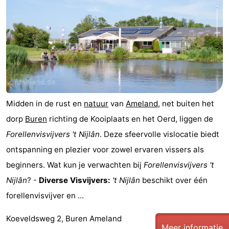
State
(&
Campings
breakfasts)
Hotels
Vakantiehuizen
-
Midden in de rust en
natuur
van
Ameland
, net buiten het
Boomhiemke
-
dorp
Buren
richting de Kooiplaats en het Oerd, liggen de
Landal
Last
Forellenvisvijvers 't Nijlân
. Deze sfeervolle vislocatie biedt
ontspanning en plezier voor zowel ervaren vissers als
Ameland
minutes
Strand
beginners. Wat kun je verwachten bij
Forellenvisvijvers 't
Zien
Nijlân
? -
Diverse Visvijvers:
't Nijlân
beschikt over één
forellenvisvijver en ...
&
Bezienswaardigheden
Koeveldsweg 2, Buren Ameland
doen
-
Meer informatie