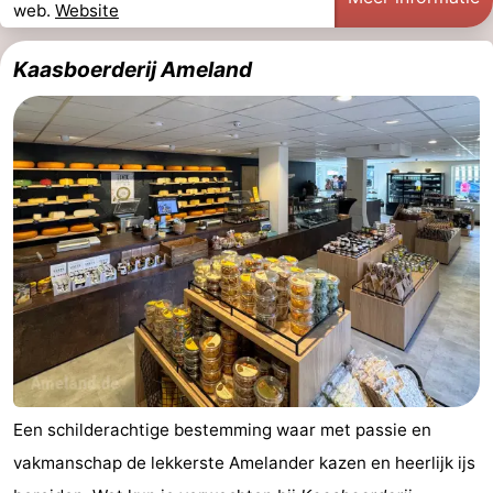
web.
Website
Musea
-
Kaasboerderij Ameland
Monumenten
-
Kerken
-
Molens
-
Uitkijkpunten
Attracties
-
Rondvaarten
-
Boerderijen
-
Speeltuinen
-
Een schilderachtige bestemming waar met passie en
vakmanschap de lekkerste Amelander kazen en heerlijk ijs
Minigolfbanen
Natuur