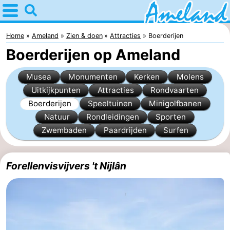
Home
Ameland
Home
Ameland
Zien & doen
Attracties
Boerderijen
Boerderijen op Ameland
Tips
Musea
Monumenten
Kerken
Molens
Voor
Uitkijkpunten
Attracties
Rondvaarten
Boerderijen
Speeltuinen
Minigolfbanen
kinderen
Dorpen
Natuur
Rondleidingen
Sporten
Natuur
Zwembaden
Paardrijden
Surfen
Overnachten
Forellenvisvijvers 't Nijlân
Appartementen
-
Ameland
Bed