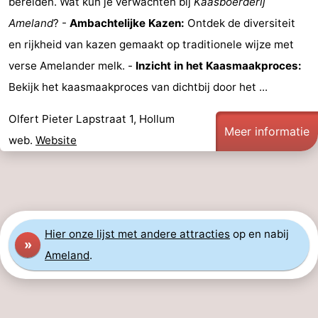
bereiden. Wat kun je verwachten bij
Kaasboerderij
Rondleidingen
Ameland
? -
Ambachtelijke Kazen:
Ontdek de diversiteit
en rijkheid van kazen gemaakt op traditionele wijze met
Sporten
verse Amelander melk. -
Inzicht in het Kaasmaakproces:
-
Bekijk het kaasmaakproces van dichtbij door het ...
Zwembaden
-
Olfert Pieter Lapstraat 1, Hollum
Meer informatie
web.
Website
Fietsen
-
Wandelen
-
Paardrijden
-
Hier
onze lijst met andere attracties
op en nabij
»
Surfen
-
Ameland
.
Wadlopen
Eten
en
Zeehonden