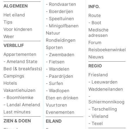
- Rondvaarten
ALGEMEEN
INFO.
Musea
-
- Boerderijen
Het eiland
Route
- Speeltuinen
Monumenten
-
Tips
- Boot
- Minigolfbanen
Voor kinderen
Medische
Natuur
Kerken
-
adressen
Weer
Rondleidingen
Forum
VERBLIJF
Molens
-
Sporten
Reisboekenwinkel
Appartementen
- Zwembaden
Nieuws
Uitkijkpunten
Attracties
- Ameland State
- Fietsen
REGIO
Bed (& breakfasts)
- Wandelen
-
Friesland
Campings
- Paardrijden
- Leeuwarden
Hotels
- Surfen
Rondvaarten
-
Waddeneilanden
Vakantiehuizen
- Wadlopen
-
- Boomhiemke
Eten en drinken
Boerderijen
-
Schiermonnikoog
- Landal Ameland
Vuurtoren
- Terschelling
Speeltuinen
-
Last minutes
Evenementen
- Vlieland
ZIEN & DOEN
EILAND
- Texel
Minigolfbanen
Natuur