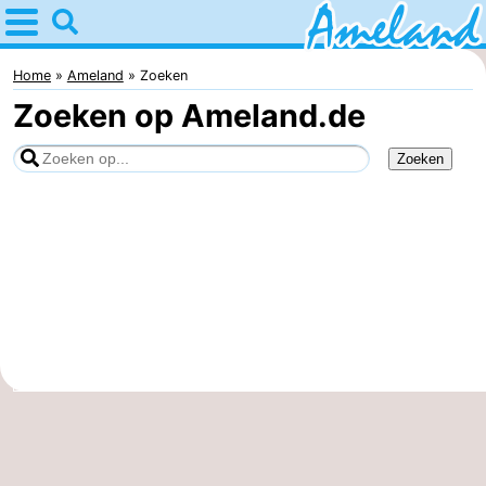
Home
Ameland
Home
Ameland
Zoeken
Zoeken op Ameland.de
Tips
Voor
kinderen
Dorpen
Natuur
Overnachten
Appartementen
-
Ameland
Bed