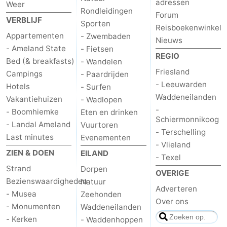
adressen
Weer
Rondleidingen
Forum
VERBLIJF
Sporten
Reisboekenwinkel
Appartementen
- Zwembaden
Nieuws
- Ameland State
- Fietsen
REGIO
Bed (& breakfasts)
- Wandelen
Friesland
Campings
- Paardrijden
- Leeuwarden
Hotels
- Surfen
Waddeneilanden
Vakantiehuizen
- Wadlopen
-
- Boomhiemke
Eten en drinken
Schiermonnikoog
- Landal Ameland
Vuurtoren
- Terschelling
Last minutes
Evenementen
- Vlieland
ZIEN & DOEN
EILAND
- Texel
Strand
Dorpen
OVERIGE
Bezienswaardigheden
Natuur
Adverteren
- Musea
Zeehonden
Over ons
- Monumenten
Waddeneilanden
- Kerken
- Waddenhoppen