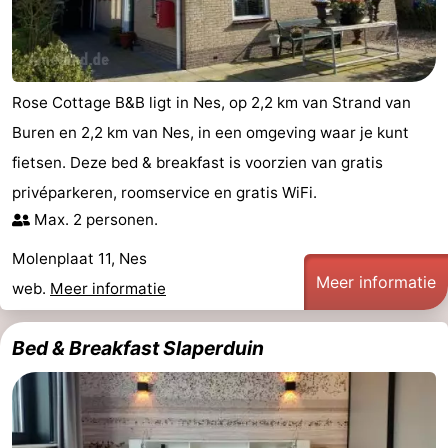
drinken
Vuurtoren
Evenementen
Rose Cottage B&B ligt in Nes, op 2,2 km van Strand van
Praktisch
Buren en 2,2 km van Nes, in een omgeving waar je kunt
fietsen. Deze bed & breakfast is voorzien van gratis
Forum
privéparkeren, roomservice en gratis WiFi.
Route
Max. 2 personen.
-
Molenplaat 11, Nes
Meer informatie
web.
Meer informatie
Boot
Waddenhoppen
Bed & Breakfast Slaperduin
Reisboekenwinkel
Nieuws
Medische