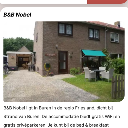
Musea
-
B&B Nobel
Monumenten
-
Kerken
-
Molens
-
Uitkijkpunten
Attracties
-
Rondvaarten
-
Boerderijen
-
B&B Nobel ligt in Buren in de regio Friesland, dicht bij
Speeltuinen
-
Strand van Buren. De accommodatie biedt gratis WiFi en
Minigolfbanen
Natuur
gratis privéparkeren. Je kunt bij de bed & breakfast