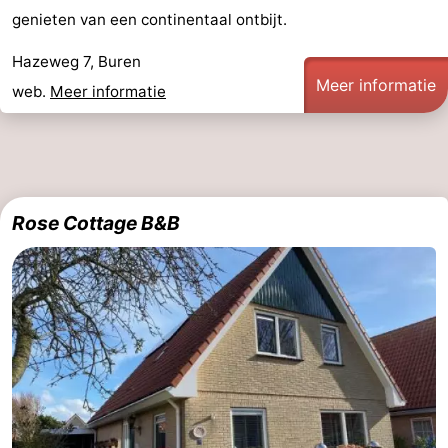
genieten van een continentaal ontbijt.
Rondleidingen
Hazeweg 7, Buren
Sporten
Meer informatie
web.
Meer informatie
-
Zwembaden
-
Fietsen
-
Rose Cottage B&B
Wandelen
-
Paardrijden
-
Surfen
-
Wadlopen
Eten
en
Zeehonden