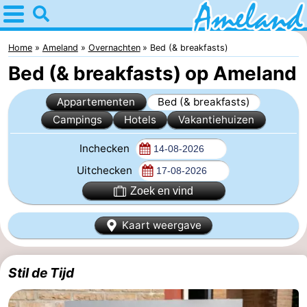
Home
Ameland
Home
Ameland
Overnachten
Bed (& breakfasts)
Bed (& breakfasts) op Ameland
Tips
Appartementen
Bed (& breakfasts)
Voor
Campings
Hotels
Vakantiehuizen
kinderen
Dorpen
Inchecken
Natuur
Uitchecken
Zoek en vind
Overnachten
Kaart weergave
Appartementen
-
Stil de Tijd
Ameland
Bed