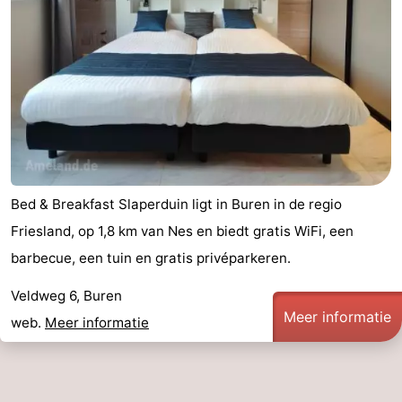
adressen
Regio
Friesland
-
Leeuwarden
Waddeneilanden
-
Bed & Breakfast Slaperduin ligt in Buren in de regio
Friesland, op 1,8 km van Nes en biedt gratis WiFi, een
Schiermonnikoog
-
barbecue, een tuin en gratis privéparkeren.
Terschelling
-
Veldweg 6, Buren
Vlieland
-
Meer informatie
web.
Meer informatie
Texel
Weer
Contact