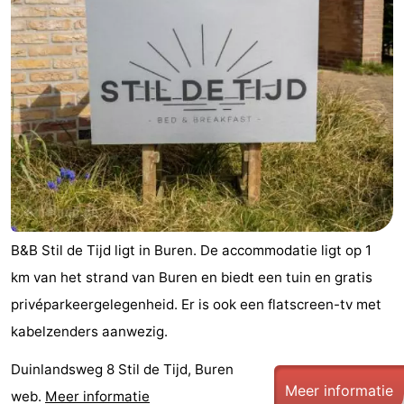
State
(&
Campings
breakfasts)
Hotels
Vakantiehuizen
-
Boomhiemke
-
Landal
Last
B&B Stil de Tijd ligt in Buren. De accommodatie ligt op 1
Ameland
minutes
Strand
km van het strand van Buren en biedt een tuin en gratis
privéparkeergelegenheid. Er is ook een flatscreen-tv met
Zien
kabelzenders aanwezig.
&
Bezienswaardigheden
Duinlandsweg 8 Stil de Tijd, Buren
doen
-
Meer informatie
web.
Meer informatie