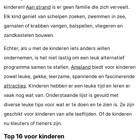
kinderen!
Aan strand
is er geen familie die zich verveelt.
State
(&
Campings
Elk kind geniet van schelpen zoeken, zwemmen in zee,
breakfasts)
Hotels
garnalen of krabben vangen, balspellen, vliegeren en
zandkastelen bouwen.
Vakantiehuizen
Echter, als u met de kinderen iets anders willen
-
ondernemen, is het niet lastig om een leuk alternatief
Boomhiemke
-
programma samen te stellen.
Ameland
biedt voor kinderen
zowel leuke, gekke, leerzame, spannende en fascinerende
Landal
Last
attracties
. Kinderen hebben er een leuke tijd en leren er
Ameland
minutes
Strand
vaak nog wat van. Onderstaande lijst is gevuld met
diverse leuke tips voor wat er te doen en te zien is. Ze zijn
Zien
geschikt voor kinderen van alle leeftijden. Of de kinderen
&
Bezienswaardigheden
nu kleuters of tieners zijn.
doen
-
Top 16 voor kinderen