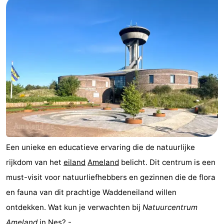
adressen
Regio
Friesland
-
Leeuwarden
Waddeneilanden
-
Schiermonnikoog
-
Een unieke en educatieve ervaring die de natuurlijke
Terschelling
-
rijkdom van het
eiland
Ameland
belicht. Dit centrum is een
Vlieland
-
must-visit voor natuurliefhebbers en gezinnen die de flora
en fauna van dit prachtige Waddeneiland willen
Texel
Weer
ontdekken. Wat kun je verwachten bij
Natuurcentrum
Contact
Ameland
in Nes? -