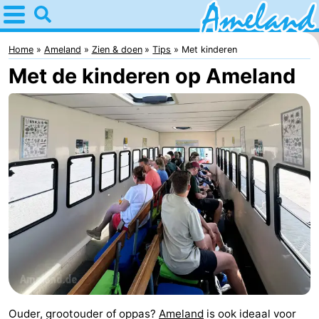
Home
Ameland
Home
Ameland
Zien & doen
Tips
Met kinderen
Met de kinderen op Ameland
Tips
Voor
kinderen
Dorpen
Natuur
Overnachten
Appartementen
-
Ameland
Bed
Ouder, grootouder of oppas?
Ameland
is ook ideaal voor