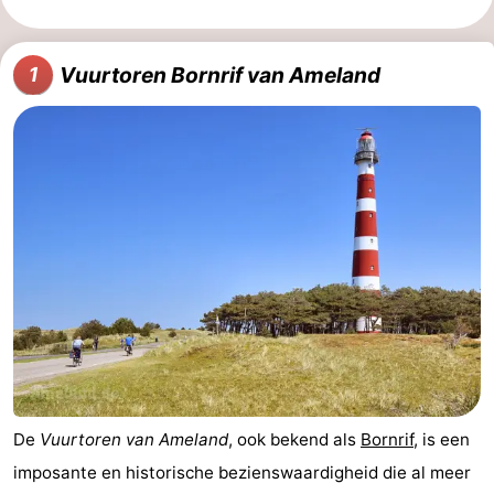
Musea
-
Vuurtoren Bornrif van Ameland
1
Monumenten
-
Kerken
-
Molens
-
Uitkijkpunten
Attracties
-
Rondvaarten
-
Boerderijen
-
Speeltuinen
-
De
Vuurtoren van Ameland
, ook bekend als
Bornrif
, is een
imposante en historische bezienswaardigheid die al meer
Minigolfbanen
Natuur