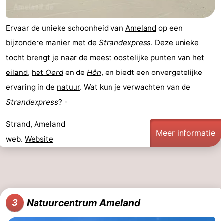
drinken
Vuurtoren
Ervaar de unieke schoonheid van
Ameland
op een
Evenementen
bijzondere manier met de
Strandexpress
. Deze unieke
tocht brengt je naar de meest oostelijke punten van het
Praktisch
eiland
,
het
Oerd
en de
Hôn
, en biedt een onvergetelijke
Forum
ervaring in de
natuur
. Wat kun je verwachten van de
Strandexpress
? -
Route
Strand, Ameland
-
Meer informatie
web.
Website
Boot
Waddenhoppen
Reisboekenwinkel
Nieuws
Natuurcentrum Ameland
3
Medische