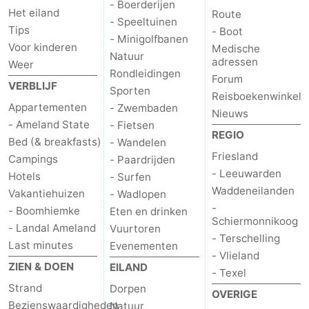
- Boerderijen
Het eiland
Route
- Speeltuinen
Tips
- Boot
- Minigolfbanen
Voor kinderen
Medische
Natuur
adressen
Weer
Rondleidingen
Forum
VERBLIJF
Sporten
Reisboekenwinkel
Appartementen
- Zwembaden
Nieuws
- Ameland State
- Fietsen
REGIO
Bed (& breakfasts)
- Wandelen
Friesland
Campings
- Paardrijden
- Leeuwarden
Hotels
- Surfen
Waddeneilanden
Vakantiehuizen
- Wadlopen
-
- Boomhiemke
Eten en drinken
Schiermonnikoog
- Landal Ameland
Vuurtoren
- Terschelling
Last minutes
Evenementen
- Vlieland
ZIEN & DOEN
EILAND
- Texel
Strand
Dorpen
OVERIGE
Bezienswaardigheden
Natuur