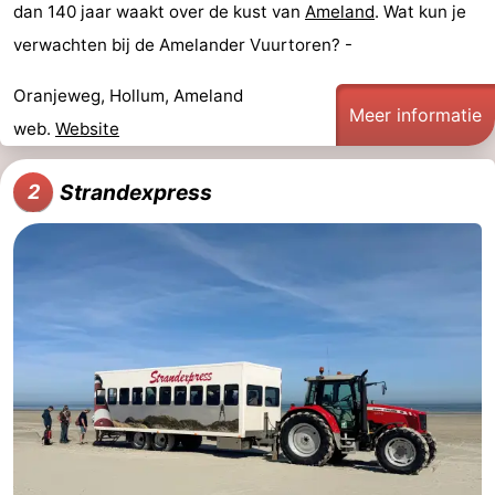
dan 140 jaar waakt over de kust van
Ameland
. Wat kun je
Rondleidingen
verwachten bij de Amelander Vuurtoren? -
Sporten
Oranjeweg, Hollum, Ameland
Meer informatie
web.
Website
-
Zwembaden
-
Strandexpress
2
Fietsen
-
Wandelen
-
Paardrijden
-
Surfen
-
Wadlopen
Eten
en
Zeehonden