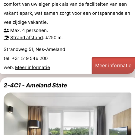
comfort van uw eigen plek als van de faciliteiten van een
Musea
-
vakantiepark, wat samen zorgt voor een ontspannende en
Monumenten
-
veelzijdige vakantie.
Max. 4 personen.
Kerken
-
Strand afstand
: ±250 m.
Molens
-
Strandweg 51, Nes-Ameland
tel. +31 519 546 200
Uitkijkpunten
Attracties
Meer informatie
web.
Meer informatie
-
2-4C1 - Ameland State
Rondvaarten
-
Boerderijen
-
Speeltuinen
-
Minigolfbanen
Natuur