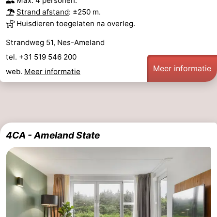
Max. 4 personen.
Strand afstand
: ±250 m.
drinken
Vuurtoren
Huisdieren toegelaten na overleg.
Evenementen
Strandweg 51, Nes-Ameland
tel. +31 519 546 200
Praktisch
Meer informatie
web.
Meer informatie
Forum
Route
-
4CA - Ameland State
Boot
Waddenhoppen
Reisboekenwinkel
Nieuws
Medische