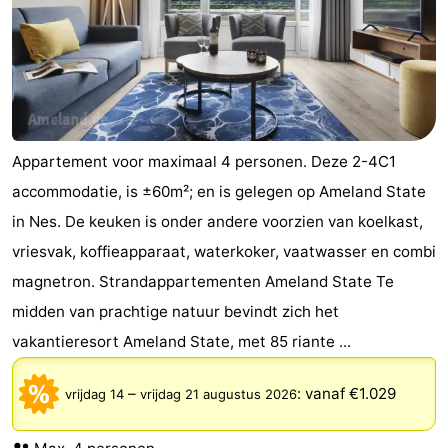
Rondleidingen
Sporten
-
Appartement voor maximaal 4 personen. Deze 2-4C1
Zwembaden
-
accommodatie, is ±60m²; en is gelegen op Ameland State
Fietsen
-
in Nes. De keuken is onder andere voorzien van koelkast,
vriesvak, koffieapparaat, waterkoker, vaatwasser en combi
Wandelen
-
magnetron. Strandappartementen Ameland State Te
Paardrijden
-
midden van prachtige natuur bevindt zich het
vakantieresort Ameland State, met 85 riante ...
Surfen
-
Wadlopen
Eten
–
:
vanaf €1.029
vrijdag 14
vrijdag 21 augustus 2026
en
Zeehonden