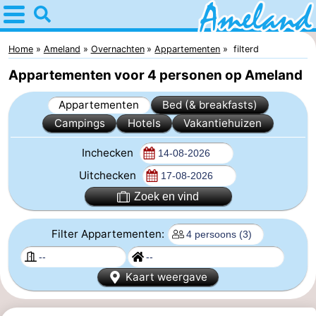
Home
Ameland
Home
Ameland
Overnachten
Appartementen
filterd
Appartementen voor 4 personen op Ameland
Tips
Appartementen
Bed (& breakfasts)
Voor
Campings
Hotels
Vakantiehuizen
kinderen
Dorpen
Inchecken
Natuur
Uitchecken
Zoek en vind
Overnachten
Filter Appartementen:
Appartementen
-
Kaart weergave
Ameland
Bed