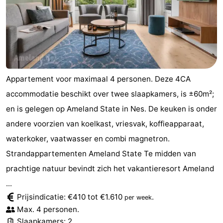
adressen
Regio
Friesland
-
Appartement voor maximaal 4 personen. Deze 4CA
Leeuwarden
Waddeneilanden
accommodatie beschikt over twee slaapkamers, is ±60m²;
-
en is gelegen op Ameland State in Nes. De keuken is onder
andere voorzien van koelkast, vriesvak, koffieapparaat,
Schiermonnikoog
-
waterkoker, vaatwasser en combi magnetron.
Terschelling
-
Strandappartementen Ameland State Te midden van
prachtige natuur bevindt zich het vakantieresort Ameland
Vlieland
-
...
Texel
Weer
Prijsindicatie: €410 tot €1.610
.
per week
Max. 4 personen.
Contact
Slaapkamers: 2.