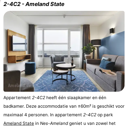
2-4C2 - Ameland State
State
(&
Campings
breakfasts)
Hotels
Vakantiehuizen
-
Boomhiemke
-
Landal
Last
Ameland
minutes
Strand
Zien
Appartement
2-4C2
heeft één slaapkamer en één
badkamer. Deze accommodatie van ±60m² is geschikt voor
&
Bezienswaardigheden
maximaal 4 personen. In appartement
2-4C2
op park
doen
-
Ameland State
in
Nes-Ameland
geniet u van zowel het