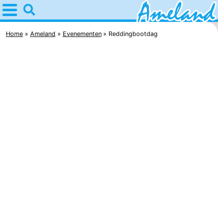
Home
Ameland
Home
Ameland
Evenementen
Reddingbootdag
Tips
Voor
kinderen
Dorpen
Natuur
Overnachten
Appartementen
-
Ameland
Bed