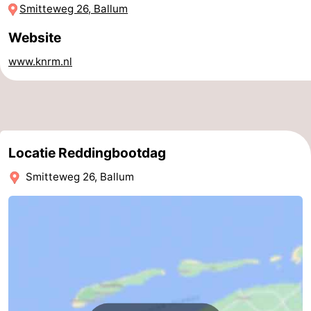
Smitteweg 26, Ballum
drinken
Vuurtoren
Website
Evenementen
www.knrm.nl
Praktisch
Forum
Route
Locatie Reddingbootdag
Smitteweg 26, Ballum
-
Boot
Waddenhoppen
Reisboekenwinkel
Nieuws
Medische