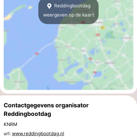
Reddingbootdag
adressen
Regio
weergeven op de kaart
Friesland
-
Leeuwarden
Waddeneilanden
-
Schiermonnikoog
-
Terschelling
-
Contactgegevens organisator
Vlieland
-
Reddingbootdag
Texel
Weer
KNRM
url:
www.reddingbootdag.nl
Contact