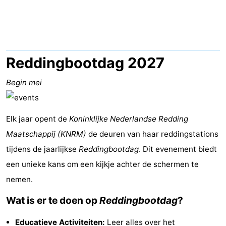
State
(&
Campings
breakfasts)
Hotels
Vakantiehuizen
Reddingbootdag 2027
-
Begin mei
Boomhiemke
-
Elk jaar opent de
Koninklijke Nederlandse Redding
Landal
Last
Maatschappij (KNRM)
de deuren van haar reddingstations
Ameland
minutes
Strand
tijdens de jaarlijkse
Reddingbootdag
. Dit evenement biedt
een unieke kans om een kijkje achter de schermen te
Zien
nemen.
&
Bezienswaardigheden
Wat is er te doen op
Reddingbootdag
?
doen
-
Educatieve Activiteiten:
Leer alles over het