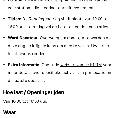
Rondleidingen
vele stations die meedoet aan dit evenement.
Tijden:
De
Reddingbootdag
vindt plaats van 10.00 tot
Sporten
16.00 uur – een dag vol activiteiten en demonstraties.
-
Word Donateur:
Overweeg om donateur te worden op
Zwembaden
-
deze dag en krijg de kans om mee te varen. Uw steun
helpt levens redden.
Fietsen
-
Extra Informatie:
Check de
website van de KNRM
voor
Wandelen
-
meer details over specifieke activiteiten per locatie en
Paardrijden
-
de laatste updates.
Surfen
-
Hoe laat / Openingstijden
Van 10:00 tot 16:00 uur.
Wadlopen
Eten
Waar
en
Zeehonden