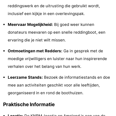
reddingswerk en de uitrusting die gebruikt wordt,
Musea
-
inclusief een kijkje in een overlevingspak.
Monumenten
-
Meervaar Mogelijkheid:
Bij goed weer kunnen
Kerken
-
donateurs meevaren op een snelle reddingboot, een
ervaring die je niet wilt missen.
Molens
-
Ontmoetingen met Redders:
Ga in gesprek met de
Uitkijkpunten
Attracties
moedige vrijwilligers en luister naar hun inspirerende
-
verhalen over het belang van hun werk.
Rondvaarten
-
Leerzame Stands:
Bezoek de informatiestands en doe
mee aan activiteiten geschikt voor alle leeftijden,
Boerderijen
-
georganiseerd in en rond de boothuizen.
Speeltuinen
-
Praktische Informatie
Minigolfbanen
Natuur
Locatie:
De
KNRM-locatie op Ameland
is een van de