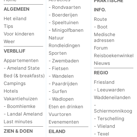
PRAKTISCHE
- Rondvaarten
ALGEMEEN
INFO.
- Boerderijen
Het eiland
Route
- Speeltuinen
Tips
- Boot
- Minigolfbanen
Voor kinderen
Medische
Natuur
adressen
Weer
Rondleidingen
Forum
VERBLIJF
Sporten
Reisboekenwinkel
Appartementen
- Zwembaden
Nieuws
- Ameland State
- Fietsen
REGIO
Bed (& breakfasts)
- Wandelen
Friesland
Campings
- Paardrijden
- Leeuwarden
Hotels
- Surfen
Waddeneilanden
Vakantiehuizen
- Wadlopen
-
- Boomhiemke
Eten en drinken
Schiermonnikoog
- Landal Ameland
Vuurtoren
- Terschelling
Last minutes
Evenementen
- Vlieland
ZIEN & DOEN
EILAND
- Texel