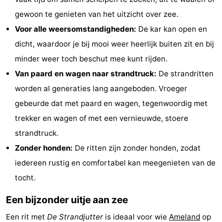
gewoon te genieten van het uitzicht over zee.
Rondleidingen
Voor alle weersomstandigheden:
De kar kan open en
Sporten
dicht, waardoor je bij mooi weer heerlijk buiten zit en bij
minder weer toch beschut mee kunt rijden.
-
Van paard en wagen naar strandtruck:
De strandritten
Zwembaden
-
worden al generaties lang aangeboden. Vroeger
gebeurde dat met paard en wagen, tegenwoordig met
Fietsen
-
trekker en wagen of met een vernieuwde, stoere
Wandelen
-
strandtruck.
Zonder honden:
De ritten zijn zonder honden, zodat
Paardrijden
-
iedereen rustig en comfortabel kan meegenieten van de
Surfen
-
tocht.
Wadlopen
Eten
Een bijzonder uitje aan zee
en
Zeehonden
Een rit met
De Strandjutter
is ideaal voor wie
Ameland
op