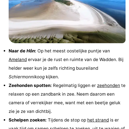
Musea
-
Monumenten
-
Kerken
-
Molens
-
Naar de
Hôn
:
Op het meest oostelijke puntje van
Ameland
ervaar je de rust en ruimte van de Wadden. Bij
Uitkijkpunten
Attracties
helder weer kun je zelfs richting buureiland
-
Schiermonnikoog
kijken.
Zeehonden spotten:
Regelmatig liggen er
zeehonden
te
Rondvaarten
-
relaxen op een zandbank in zee. Neem daarom een
Boerderijen
-
camera of verrekijker mee, want met een beetje geluk
zie je ze van dichtbij.
Speeltuinen
-
Schelpen zoeken:
Tijdens de stop op
het strand
is er
Minigolfbanen
Natuur
vaak tijd om samen schelpen te zoeken, uit te waaien of