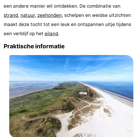
een andere manier wil ontdekken. De combinatie van
drinken
Vuurtoren
strand
,
natuur
,
zeehonden
, schelpen en weidse uitzichten
Evenementen
maakt deze tocht tot een leuk en ontspannen uitje tijdens
een verblijf op het
eiland
.
Praktisch
Praktische informatie
Forum
Route
-
Boot
Waddenhoppen
Reisboekenwinkel
Nieuws
Medische