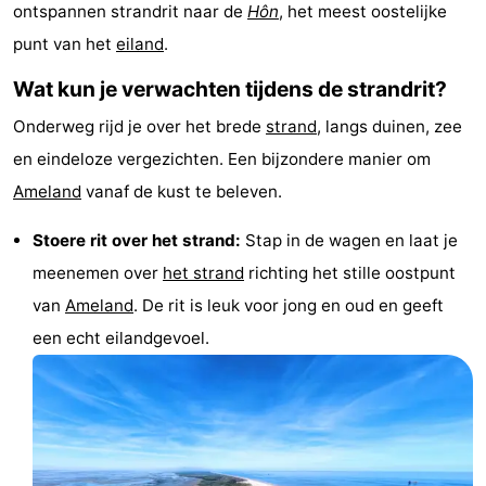
ontspannen strandrit naar de
Hôn
, het meest oostelijke
State
(&
Campings
punt van het
eiland
.
breakfasts)
Hotels
Wat kun je verwachten tijdens de strandrit?
Vakantiehuizen
Onderweg rijd je over het brede
strand
, langs duinen, zee
en eindeloze vergezichten. Een bijzondere manier om
-
Ameland
vanaf de kust te beleven.
Boomhiemke
-
Stoere rit over het strand:
Stap in de wagen en laat je
Landal
Last
meenemen over
het strand
richting het stille oostpunt
van
Ameland
. De rit is leuk voor jong en oud en geeft
Ameland
minutes
Strand
een echt eilandgevoel.
Zien
&
Bezienswaardigheden
doen
-