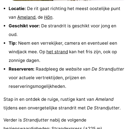
Locatie:
De rit gaat richting het meest oostelijke punt
adressen
Regio
van
Ameland
, de
Hôn
.
Friesland
Geschikt voor:
De strandrit is geschikt voor jong en
oud.
-
Tip:
Neem een verrekijker, camera en eventueel een
Leeuwarden
Waddeneilanden
windjack mee. Op
het strand
kan het fris zijn, ook op
zonnige dagen.
-
Reserveren:
Raadpleeg de
website van De Strandjutter
Schiermonnikoog
-
voor actuele vertrektijden, prijzen en
reserveringsmogelijkheden.
Terschelling
-
Stap in en ontdek de ruige, rustige kant van
Ameland
Vlieland
-
tijdens een onvergetelijke strandrit met
De Strandjutter
.
Texel
Weer
Verder is
Strandjutter
nabij de volgende
Contact
bezienswaardigheden:
Strandexpress
(±225 m),