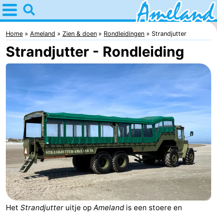
Home
Ameland
Home
Ameland
Zien & doen
Rondleidingen
Strandjutter
Strandjutter - Rondleiding
Tips
Voor
kinderen
Dorpen
Natuur
Overnachten
Appartementen
-
Ameland
Bed
Het
Strandjutter
uitje op
Ameland
is een stoere en