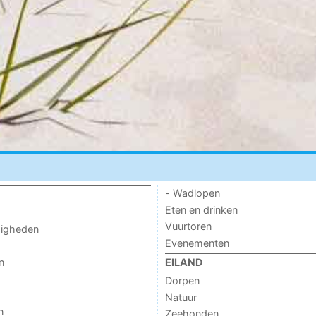
- Wadlopen
Eten en drinken
Vuurtoren
digheden
Evenementen
n
EILAND
Dorpen
Natuur
n
Zeehonden