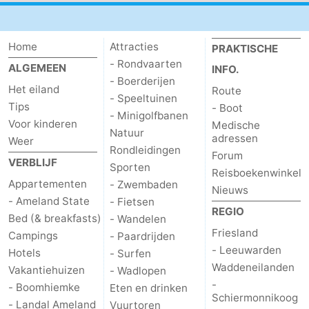
Home
Attracties
PRAKTISCHE
- Rondvaarten
ALGEMEEN
INFO.
- Boerderijen
Het eiland
Route
- Speeltuinen
Tips
- Boot
- Minigolfbanen
Voor kinderen
Medische
Natuur
adressen
Weer
Rondleidingen
Forum
VERBLIJF
Sporten
Reisboekenwinkel
Appartementen
- Zwembaden
Nieuws
- Ameland State
- Fietsen
REGIO
Bed (& breakfasts)
- Wandelen
Friesland
Campings
- Paardrijden
- Leeuwarden
Hotels
- Surfen
Waddeneilanden
Vakantiehuizen
- Wadlopen
-
- Boomhiemke
Eten en drinken
Schiermonnikoog
- Landal Ameland
Vuurtoren