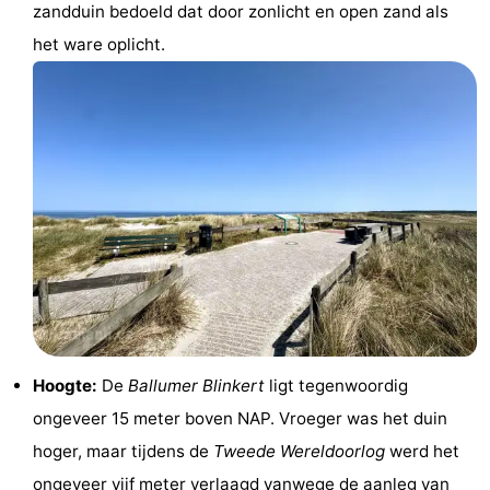
zandduin bedoeld dat door zonlicht en open zand als
drinken
Vuurtoren
het ware oplicht.
Evenementen
Praktisch
Forum
Route
-
Boot
Waddenhoppen
Reisboekenwinkel
Hoogte:
De
Ballumer Blinkert
ligt tegenwoordig
ongeveer 15 meter boven NAP. Vroeger was het duin
Nieuws
hoger, maar tijdens de
Tweede Wereldoorlog
werd het
Medische
ongeveer vijf meter verlaagd vanwege de aanleg van