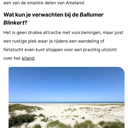
een van de smalste delen van
Ameland
.
State
(&
Campings
Wat kun je verwachten bij de
Ballumer
breakfasts)
Hotels
Blinkert
?
Het is geen drukke attractie met voorzieningen, maar juist
Vakantiehuizen
een rustige plek waar je tijdens een wandeling of
-
fietstocht even kunt stoppen voor een prachtig uitzicht
over het
eiland
.
Boomhiemke
-
Landal
Last
Ameland
minutes
Strand
Zien
&
Bezienswaardigheden
doen
-