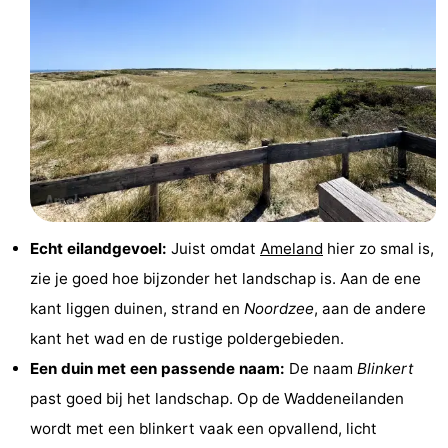
Rondleidingen
Sporten
-
Zwembaden
-
Fietsen
-
Echt eilandgevoel:
Juist omdat
Ameland
hier zo smal is,
Wandelen
-
zie je goed hoe bijzonder het landschap is. Aan de ene
Paardrijden
-
kant liggen duinen, strand en
Noordzee
, aan de andere
kant het wad en de rustige poldergebieden.
Surfen
-
Een duin met een passende naam:
De naam
Blinkert
Wadlopen
Eten
past goed bij het landschap. Op de Waddeneilanden
wordt met een blinkert vaak een opvallend, licht
en
Zeehonden