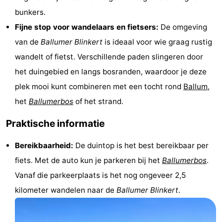
bunkers.
adressen
Regio
Fijne stop voor wandelaars en fietsers:
De omgeving
Friesland
van de
Ballumer Blinkert
is ideaal voor wie graag rustig
wandelt of fietst. Verschillende paden slingeren door
-
het duingebied en langs bosranden, waardoor je deze
Leeuwarden
Waddeneilanden
plek mooi kunt combineren met een tocht rond
Ballum
,
het
Ballumerbos
of het strand.
-
Praktische informatie
Schiermonnikoog
-
Bereikbaarheid:
De duintop is het best bereikbaar per
Terschelling
-
fiets. Met de auto kun je parkeren bij het
Ballumerbos
.
Vlieland
-
Vanaf die parkeerplaats is het nog ongeveer 2,5
kilometer wandelen naar de
Ballumer Blinkert
.
Texel
Weer
Contact