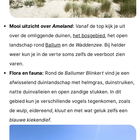
Musea
-
Monumenten
-
Mooi uitzicht over
Ameland
:
Vanaf de top kijk je uit
over de omliggende duinen,
het bosgebied
, het open
Kerken
-
landschap rond
Ballum
en de
Waddenzee
. Bij helder
Molens
-
weer kun je in de verte soms zelfs de veerboot zien
varen.
Uitkijkpunten
Attracties
Flora en fauna:
Rond de
Ballumer Blinkert
vind je een
-
afwisselend duinlandschap met helmgras, duinstruiken,
natte duinvalleien en open zandige stukken. In dit
Rondvaarten
-
gebied kun je verschillende vogels tegenkomen, zoals
Boerderijen
-
de
wulp
,
eidereend
,
kluut
en met wat geluk zelfs een
blauwe kiekendief
.
Speeltuinen
-
Minigolfbanen
Natuur