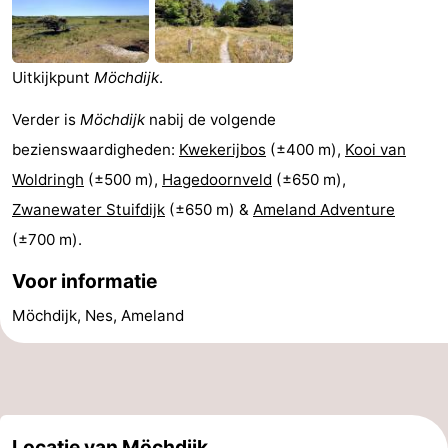
State
(&
Campings
breakfasts)
Hotels
Uitkijkpunt
Möchdijk
.
Vakantiehuizen
Verder is
Möchdijk
nabij de volgende
bezienswaardigheden:
Kwekerijbos
(±400 m),
Kooi van
-
Woldringh
(±500 m),
Hagedoornveld
(±650 m),
Boomhiemke
-
Zwanewater Stuifdijk
(±650 m) &
Ameland Adventure
(±700 m).
Landal
Last
Voor informatie
Ameland
minutes
Strand
Möchdijk, Nes, Ameland
Zien
&
Bezienswaardigheden
doen
-
Locatie van Möchdijk