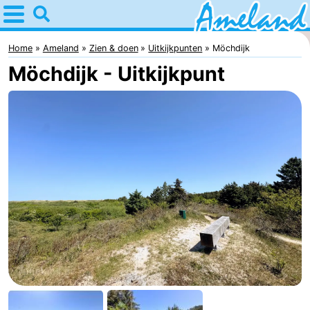
Home
Ameland
Home
Ameland
Zien & doen
Uitkijkpunten
Möchdijk
Möchdijk - Uitkijkpunt
Tips
Voor
kinderen
Dorpen
Natuur
Overnachten
Appartementen
-
Ameland
Bed