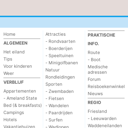
drinken
Vuurtoren
Evenementen
Home
Attracties
Praktisch
PRAKTISCHE
- Rondvaarten
ALGEMEEN
INFO.
Forum
- Boerderijen
Het eiland
Route
- Speeltuinen
Tips
- Boot
Route
- Minigolfbanen
Voor kinderen
Medische
Natuur
adressen
-
Weer
Rondleidingen
Forum
VERBLIJF
Sporten
Boot
Waddenhoppen
Reisboekenwinkel
Appartementen
- Zwembaden
Nieuws
- Ameland State
- Fietsen
Reisboekenwinkel
REGIO
Bed (& breakfasts)
- Wandelen
Friesland
Nieuws
Campings
- Paardrijden
- Leeuwarden
Hotels
- Surfen
Medische
Waddeneilanden
Vakantiehuizen
- Wadlopen