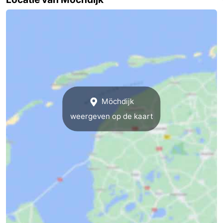
Musea
-
Monumenten
-
Kerken
-
Molens
-
Möchdijk
Uitkijkpunten
Attracties
weergeven op de kaart
-
Rondvaarten
-
Boerderijen
-
Speeltuinen
-
Minigolfbanen
Natuur