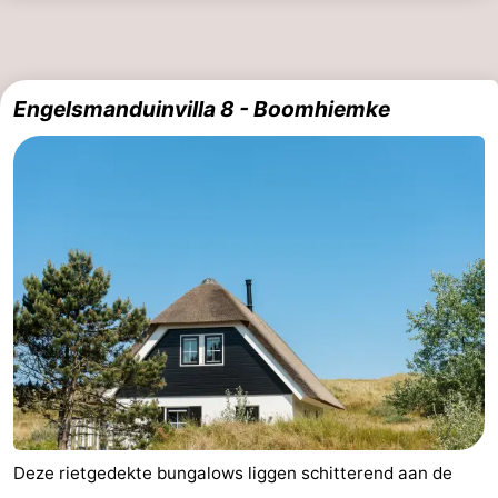
drinken
Vuurtoren
Evenementen
Engelsmanduinvilla 8 - Boomhiemke
Praktisch
Forum
Route
-
Boot
Waddenhoppen
Reisboekenwinkel
Nieuws
Deze rietgedekte bungalows liggen schitterend aan de
Medische