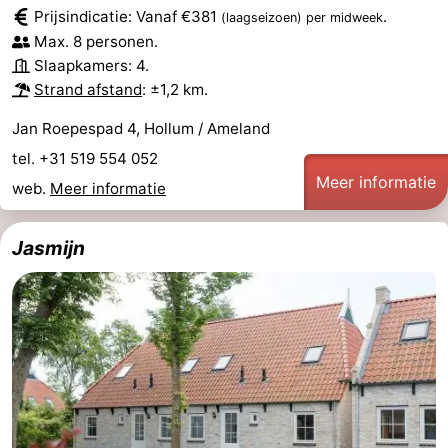
Prijsindicatie: Vanaf €381
.
(laagseizoen)
per midweek
Musea
-
Max. 8 personen.
Slaapkamers: 4.
Monumenten
-
Strand afstand
: ±1,2 km.
Kerken
-
Jan Roepespad 4, Hollum / Ameland
tel. +31 519 554 052
Molens
-
Meer informatie
web.
Meer informatie
Uitkijkpunten
Attracties
Jasmijn
-
Rondvaarten
-
Boerderijen
-
Speeltuinen
-
Minigolfbanen
Natuur