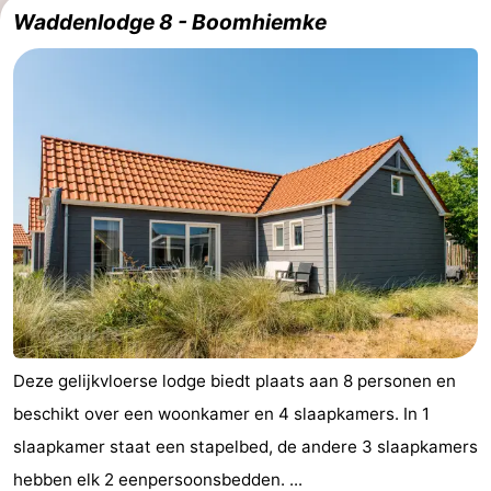
Waddenlodge 8 - Boomhiemke
State
(&
Campings
breakfasts)
Hotels
Vakantiehuizen
-
Boomhiemke
-
Landal
Last
Ameland
minutes
Strand
Zien
Deze gelijkvloerse lodge biedt plaats aan 8 personen en
beschikt over een woonkamer en 4 slaapkamers. In 1
&
Bezienswaardigheden
slaapkamer staat een stapelbed, de andere 3 slaapkamers
doen
-
hebben elk 2 eenpersoonsbedden. ...