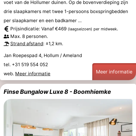
voet van de Hollumer duinen. Op de bovenverdieping zijn
adressen
Regio
drie slaapkamers met twee 1-persoons boxspringbedden
per slaapkamer en een badkamer ...
Friesland
Prijsindicatie: Vanaf €469
.
(laagseizoen)
per midweek
Max. 8 personen.
-
Strand afstand
: ±1,2 km.
Leeuwarden
Waddeneilanden
Jan Roepespad 4, Hollum / Ameland
tel. +31 519 554 052
-
Meer informatie
web.
Meer informatie
Schiermonnikoog
-
Finse Bungalow Luxe 8 - Boomhiemke
Terschelling
-
Vlieland
-
Texel
Weer
Contact