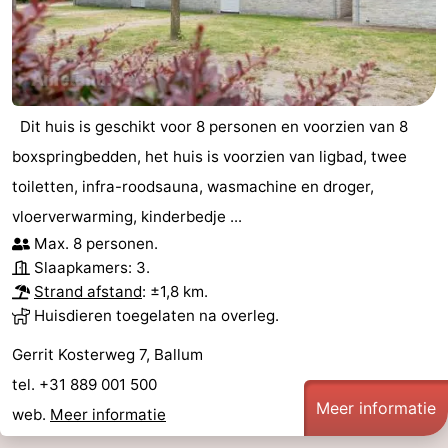
Rondleidingen
Sporten
-
Dit huis is geschikt voor 8 personen en voorzien van 8
boxspringbedden, het huis is voorzien van ligbad, twee
Zwembaden
-
toiletten, infra-roodsauna, wasmachine en droger,
Fietsen
-
vloerverwarming, kinderbedje ...
Max. 8 personen.
Wandelen
-
Slaapkamers: 3.
Strand afstand
: ±1,8 km.
Paardrijden
-
Huisdieren toegelaten na overleg.
Surfen
-
Gerrit Kosterweg 7, Ballum
tel. +31 889 001 500
Wadlopen
Eten
Meer informatie
web.
Meer informatie
en
Zeehonden