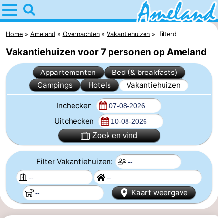
Home
Ameland
Home
Ameland
Overnachten
Vakantiehuizen
filterd
Vakantiehuizen voor 7 personen op Ameland
Tips
Appartementen
Bed (& breakfasts)
Voor
Campings
Hotels
Vakantiehuizen
kinderen
Dorpen
Inchecken
Natuur
Uitchecken
Zoek en vind
Overnachten
Filter Vakantiehuizen:
Appartementen
-
Kaart weergave
Ameland
Bed