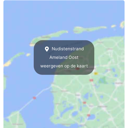
Musea
-
Monumenten
-
Kerken
-
Molens
-
Nudistenstrand
Ameland Oost
Uitkijkpunten
Attracties
weergeven op de kaart
-
Rondvaarten
-
Boerderijen
-
Speeltuinen
-
Minigolfbanen
Natuur