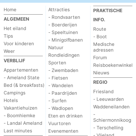
Home
Attracties
PRAKTISCHE
- Rondvaarten
ALGEMEEN
INFO.
- Boerderijen
Het eiland
Route
- Speeltuinen
Tips
- Boot
- Minigolfbanen
Voor kinderen
Medische
Natuur
adressen
Weer
Rondleidingen
Forum
VERBLIJF
Sporten
Reisboekenwinkel
Appartementen
- Zwembaden
Nieuws
- Ameland State
- Fietsen
REGIO
Bed (& breakfasts)
- Wandelen
Friesland
Campings
- Paardrijden
- Leeuwarden
Hotels
- Surfen
Waddeneilanden
Vakantiehuizen
- Wadlopen
-
- Boomhiemke
Eten en drinken
Schiermonnikoog
- Landal Ameland
Vuurtoren
- Terschelling
Last minutes
Evenementen
- Vlieland