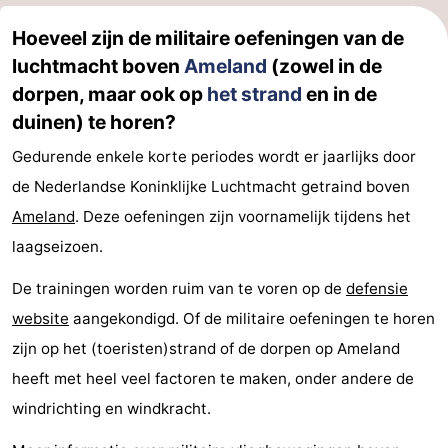
drinken
Vuurtoren
Hoeveel zijn de militaire oefeningen van de
luchtmacht boven
Ameland
(zowel in de
Evenementen
dorpen, maar ook op
het strand
en in de
duinen) te horen?
Praktisch
Gedurende enkele korte periodes wordt er jaarlijks door
Forum
de Nederlandse Koninklijke Luchtmacht getraind boven
Route
Ameland
. Deze oefeningen zijn voornamelijk tijdens het
laagseizoen.
-
De trainingen worden ruim van te voren op de
defensie
Boot
Waddenhoppen
website
aangekondigd. Of de militaire oefeningen te horen
Reisboekenwinkel
zijn op het (toeristen)strand of de dorpen op Ameland
heeft met heel veel factoren te maken, onder andere de
Nieuws
windrichting en windkracht.
Medische