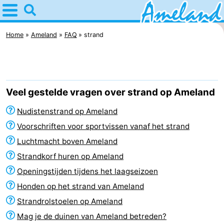
Home
Ameland
Home
Ameland
FAQ
strand
Tips
Voor
Veel gestelde vragen over strand op Ameland
kinderen
Dorpen
Nudistenstrand op Ameland
Natuur
Voorschriften voor sportvissen vanaf het strand
Luchtmacht boven Ameland
Overnachten
Strandkorf huren op Ameland
Appartementen
Openingstijden tijdens het laagseizoen
Honden op het strand van Ameland
-
Strandrolstoelen op Ameland
Ameland
Bed
Mag je de duinen van Ameland betreden?