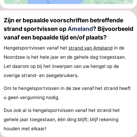
Rondleidingen
Zijn er bepaalde voorschriften betreffende
Sporten
strand sportvissen op
Ameland
? Bijvoorbeeld
-
vanaf een bepaalde tijd en/of plaats?
Hengelsportvissen vanaf het
strand van Ameland
in de
Zwembaden
-
Noordzee is het hele jaar en de gehele dag toegestaan.
Fietsen
-
Let daarom op bij het inwerpen van uw hengel op de
overige strand- en zeegebruikers.
Wandelen
-
Om te hengelsportvissen in de zee vanaf het strand heeft
Paardrijden
-
u geen vergunning nodig.
Surfen
-
Dus ook al is hengelsportvissen vanaf het strand het
Wadlopen
Eten
gehele jaar toegestaan, één ding blijft; blijf rekening
houden met elkaar!
en
Zeehonden