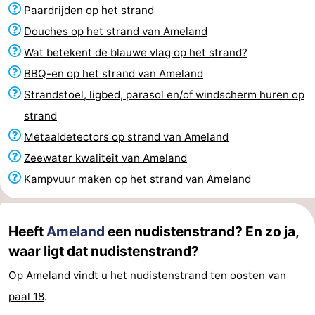
Paardrijden op het strand
State
(&
Campings
Douches op het strand van Ameland
breakfasts)
Hotels
Wat betekent de blauwe vlag op het strand?
BBQ-en op het strand van Ameland
Vakantiehuizen
Strandstoel, ligbed, parasol en/of windscherm huren op
-
strand
Metaaldetectors op strand van Ameland
Boomhiemke
-
Zeewater kwaliteit van Ameland
Landal
Last
Kampvuur maken op het strand van Ameland
Ameland
minutes
Strand
Heeft
Ameland
een nudistenstrand? En zo ja,
Zien
waar ligt dat nudistenstrand?
&
Bezienswaardigheden
Op Ameland vindt u het nudistenstrand ten oosten van
paal 18
.
doen
-