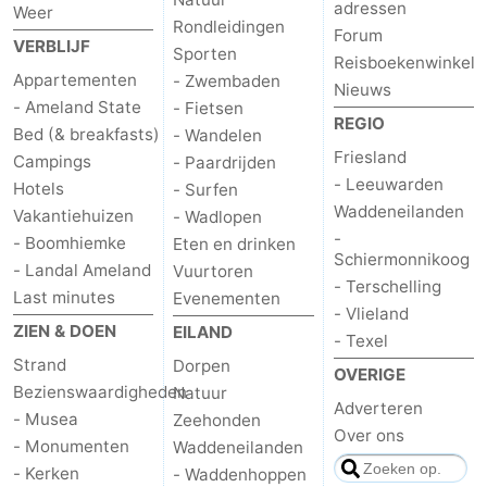
adressen
Weer
Rondleidingen
Forum
VERBLIJF
Sporten
Reisboekenwinkel
Appartementen
- Zwembaden
Nieuws
- Ameland State
- Fietsen
REGIO
Bed (& breakfasts)
- Wandelen
Friesland
Campings
- Paardrijden
- Leeuwarden
Hotels
- Surfen
Waddeneilanden
Vakantiehuizen
- Wadlopen
-
- Boomhiemke
Eten en drinken
Schiermonnikoog
- Landal Ameland
Vuurtoren
- Terschelling
Last minutes
Evenementen
- Vlieland
ZIEN & DOEN
EILAND
- Texel
Strand
Dorpen
OVERIGE
Bezienswaardigheden
Natuur
Adverteren
- Musea
Zeehonden
Over ons
- Monumenten
Waddeneilanden
- Kerken
- Waddenhoppen