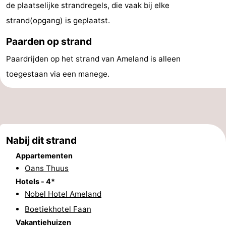
de plaatselijke strandregels, die vaak bij elke
Musea
-
strand(opgang) is geplaatst.
Monumenten
-
Paarden op strand
Paardrijden op het strand van Ameland is alleen
Kerken
-
toegestaan via een manege.
Molens
-
Uitkijkpunten
Attracties
-
Nabij dit strand
Rondvaarten
-
Appartementen
Oans Thuus
Boerderijen
-
Hotels - 4*
Nobel Hotel Ameland
Speeltuinen
-
Boetiekhotel Faan
Minigolfbanen
Natuur
Vakantiehuizen