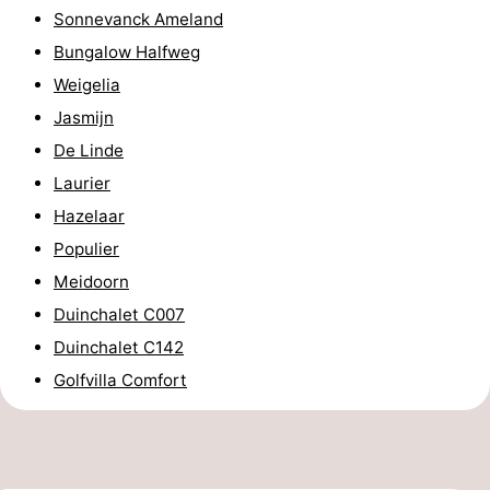
Sonnevanck Ameland
Rondleidingen
Bungalow Halfweg
Sporten
Weigelia
Jasmijn
-
De Linde
Zwembaden
-
Laurier
Hazelaar
Fietsen
-
Populier
Wandelen
-
Meidoorn
Duinchalet C007
Paardrijden
-
Duinchalet C142
Surfen
-
Golfvilla Comfort
Wadlopen
Eten
en
Zeehonden