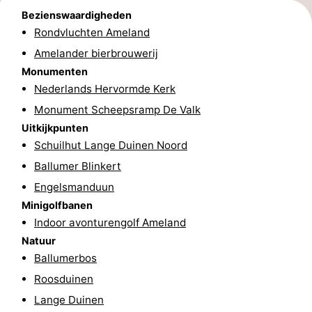
Bezienswaardigheden
drinken
Vuurtoren
Rondvluchten Ameland
Evenementen
Amelander bierbrouwerij
Monumenten
Praktisch
Nederlands Hervormde Kerk
Monument Scheepsramp De Valk
Forum
Uitkijkpunten
Schuilhut Lange Duinen Noord
Route
Ballumer Blinkert
-
Engelsmanduun
Minigolfbanen
Boot
Waddenhoppen
Indoor avonturengolf Ameland
Reisboekenwinkel
Natuur
Ballumerbos
Nieuws
Roosduinen
Lange Duinen
Medische