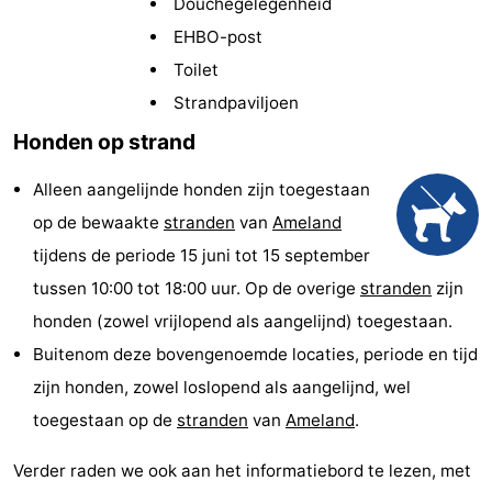
Douchegelegenheid
State
(&
Campings
EHBO-post
Toilet
breakfasts)
Hotels
Strandpaviljoen
Vakantiehuizen
Honden op strand
-
Alleen aangelijnde honden zijn toegestaan
op de bewaakte
stranden
van
Ameland
Boomhiemke
-
tijdens de periode 15 juni tot 15 september
Landal
Last
tussen 10:00 tot 18:00 uur. Op de overige
stranden
zijn
honden (zowel vrijlopend als aangelijnd) toegestaan.
Ameland
minutes
Strand
Buitenom deze bovengenoemde locaties, periode en tijd
Zien
zijn honden, zowel loslopend als aangelijnd, wel
toegestaan op de
stranden
van
Ameland
.
&
Bezienswaardigheden
Verder raden we ook aan het informatiebord te lezen, met
doen
-