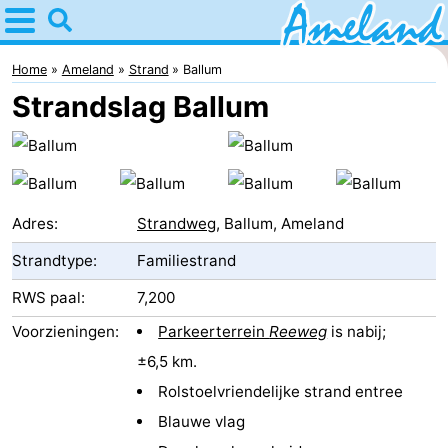
Home
Ameland
Home
Ameland
Strand
Ballum
Strandslag Ballum
Tips
Voor
kinderen
Dorpen
Adres:
Strandweg
, Ballum, Ameland
Natuur
Strandtype:
Familiestrand
Overnachten
RWS paal:
7,200
Voorzieningen:
Parkeerterrein
Reeweg
is nabij;
Appartementen
±6,5 km.
-
Rolstoelvriendelijke strand entree
Blauwe vlag
Ameland
Bed