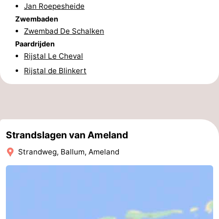
Jan Roepesheide
adressen
Regio
Zwembaden
Zwembad De Schalken
Friesland
Paardrijden
Rijstal Le Cheval
-
Rijstal de Blinkert
Leeuwarden
Waddeneilanden
-
Schiermonnikoog
-
Strandslagen van Ameland
Terschelling
-
Strandweg, Ballum, Ameland
Vlieland
-
Texel
Weer
Contact