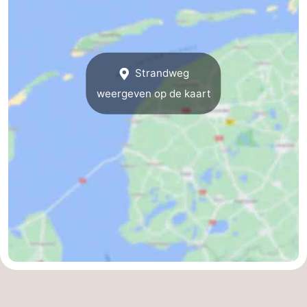
Musea
-
Monumenten
-
Strandweg
Kerken
-
weergeven op de kaart
Molens
-
Uitkijkpunten
Attracties
-
Rondvaarten
-
Boerderijen
-
Speeltuinen
-
Minigolfbanen
Natuur