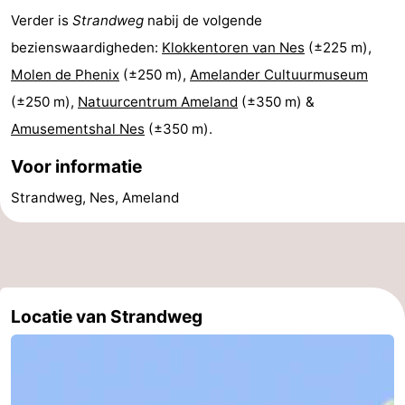
Verder is
Strandweg
nabij de volgende
State
(&
Campings
bezienswaardigheden:
Klokkentoren van Nes
(±225 m),
breakfasts)
Hotels
Molen de Phenix
(±250 m),
Amelander Cultuurmuseum
(±250 m),
Natuurcentrum Ameland
(±350 m) &
Vakantiehuizen
Amusementshal Nes
(±350 m).
-
Voor informatie
Boomhiemke
-
Strandweg, Nes, Ameland
Landal
Last
Ameland
minutes
Strand
Zien
Locatie van Strandweg
&
Bezienswaardigheden
doen
-