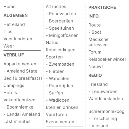
Home
Attracties
PRAKTISCHE
drinken
Vuurtoren
- Rondvaarten
ALGEMEEN
INFO.
- Boerderijen
Evenementen
Het eiland
Route
- Speeltuinen
Tips
- Boot
Praktisch
- Minigolfbanen
Voor kinderen
Medische
Natuur
adressen
Weer
Forum
Rondleidingen
Forum
VERBLIJF
Sporten
Reisboekenwinkel
Route
Appartementen
- Zwembaden
Nieuws
- Ameland State
- Fietsen
-
REGIO
Bed (& breakfasts)
- Wandelen
Friesland
Campings
- Paardrijden
Boot
Waddenhoppen
- Leeuwarden
Hotels
- Surfen
Waddeneilanden
Reisboekenwinkel
Vakantiehuizen
- Wadlopen
-
- Boomhiemke
Eten en drinken
Schiermonnikoog
Nieuws
- Landal Ameland
Vuurtoren
- Terschelling
Last minutes
Evenementen
Medische
- Vlieland