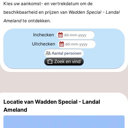
Kies uw aankomst- en vertrekdatum om de
adressen
Regio
beschikbaarheid en prijzen van
Wadden Special - Landal
Ameland
te ontdekken.
Friesland
Inchecken
-
Uitchecken
Leeuwarden
Waddeneilanden
-
Zoek en vind
Schiermonnikoog
-
Terschelling
-
Vlieland
-
Locatie van Wadden Special - Landal
Ameland
Texel
Weer
Contact