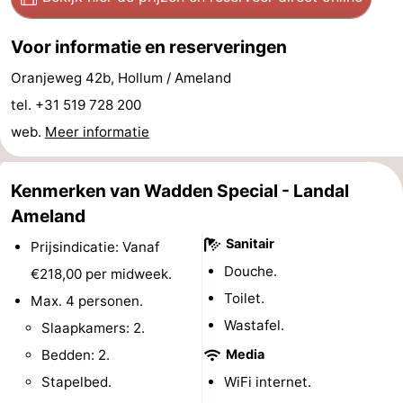
Musea
-
Voor informatie en reserveringen
Monumenten
-
Oranjeweg 42b, Hollum / Ameland
tel. +31 519 728 200
Kerken
-
web.
Meer informatie
Molens
-
Uitkijkpunten
Attracties
Kenmerken van Wadden Special - Landal
Ameland
-
Sanitair
Prijsindicatie: Vanaf
Rondvaarten
-
Douche.
€218,00 per midweek.
Toilet.
Max. 4 personen.
Boerderijen
-
Wastafel.
Slaapkamers: 2.
Speeltuinen
-
Bedden: 2.
Media
Stapelbed.
WiFi internet.
Minigolfbanen
Natuur