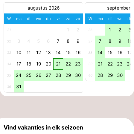
augustus 2026
september 
drinken
Vuurtoren
W
ma
di
wo
do
vr
za
zo
W
ma
di
wo
do
Evenementen
1
2
1
2
3
31
36
Praktisch
3
4
5
6
7
8
9
7
8
9
10
32
37
Forum
10
11
12
13
14
15
16
14
15
16
17
33
38
Route
17
18
19
20
21
22
23
21
22
23
24
34
39
24
25
26
27
28
29
30
28
29
30
35
40
-
31
36
Boot
Waddenhoppen
Reisboekenwinkel
Nieuws
Vind vakanties in elk seizoen
Medische