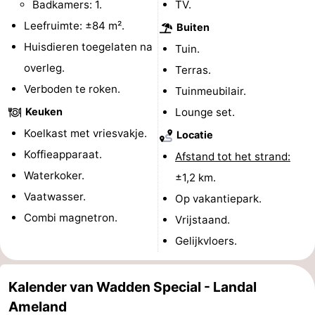
Badkamers: 1.
TV.
Rondleidingen
Leefruimte: ±84 m².
Buiten
Huisdieren toegelaten na
Tuin.
Sporten
overleg.
Terras.
-
Verboden te roken.
Tuinmeubilair.
Keuken
Lounge set.
Zwembaden
-
Koelkast met vriesvakje.
Locatie
Fietsen
-
Koffieapparaat.
Afstand tot het strand:
Waterkoker.
±1,2 km.
Wandelen
-
Vaatwasser.
Op vakantiepark.
Paardrijden
-
Combi magnetron.
Vrijstaand.
Gelijkvloers.
Surfen
-
Wadlopen
Eten
Kalender van Wadden Special - Landal
en
Zeehonden
Ameland