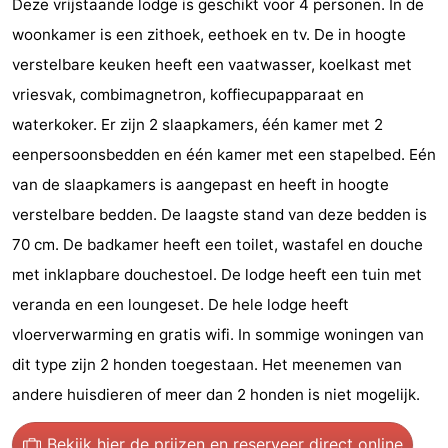
Deze vrijstaande lodge is geschikt voor 4 personen. In de
State
(&
Campings
woonkamer is een zithoek, eethoek en tv. De in hoogte
verstelbare keuken heeft een vaatwasser, koelkast met
breakfasts)
Hotels
vriesvak, combimagnetron, koffiecupapparaat en
Vakantiehuizen
waterkoker. Er zijn 2 slaapkamers, één kamer met 2
eenpersoonsbedden en één kamer met een stapelbed. Eén
-
van de slaapkamers is aangepast en heeft in hoogte
Boomhiemke
-
verstelbare bedden. De laagste stand van deze bedden is
70 cm. De badkamer heeft een toilet, wastafel en douche
Landal
Last
met inklapbare douchestoel. De lodge heeft een tuin met
Ameland
minutes
Strand
veranda en een loungeset. De hele lodge heeft
vloerverwarming en gratis wifi. In sommige woningen van
Zien
dit type zijn 2 honden toegestaan. Het meenemen van
&
Bezienswaardigheden
andere huisdieren of meer dan 2 honden is niet mogelijk.
doen
-
Bekijk hier de prijzen
en reserveer direct online