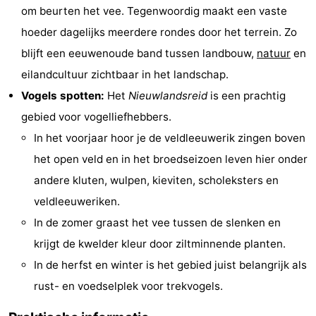
om beurten het vee. Tegenwoordig maakt een vaste
Rondleidingen
hoeder dagelijks meerdere rondes door het terrein. Zo
Sporten
blijft een eeuwenoude band tussen landbouw,
natuur
en
eilandcultuur zichtbaar in het landschap.
-
Vogels spotten:
Het
Nieuwlandsreid
is een prachtig
Zwembaden
-
gebied voor vogelliefhebbers.
In het voorjaar hoor je de veldleeuwerik zingen boven
Fietsen
-
het open veld en in het broedseizoen leven hier onder
Wandelen
-
andere kluten, wulpen, kieviten, scholeksters en
veldleeuweriken.
Paardrijden
-
In de zomer graast het vee tussen de slenken en
Surfen
-
krijgt de kwelder kleur door ziltminnende planten.
In de herfst en winter is het gebied juist belangrijk als
Wadlopen
Eten
rust- en voedselplek voor trekvogels.
en
Zeehonden