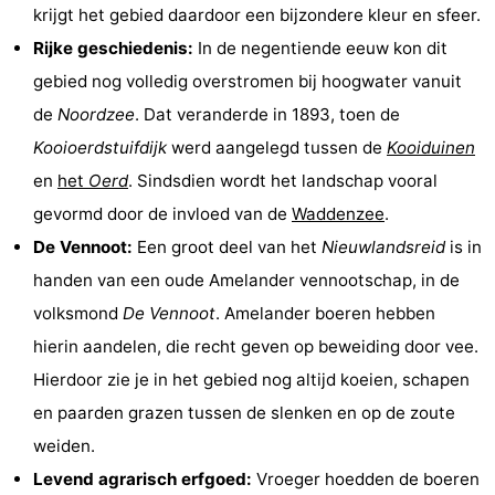
krijgt het gebied daardoor een bijzondere kleur en sfeer.
Musea
-
Rijke geschiedenis:
In de negentiende eeuw kon dit
Monumenten
-
gebied nog volledig overstromen bij hoogwater vanuit
de
Noordzee
. Dat veranderde in 1893, toen de
Kerken
-
Kooioerdstuifdijk
werd aangelegd tussen de
Kooiduinen
Molens
-
en
het
Oerd
. Sindsdien wordt het landschap vooral
gevormd door de invloed van de
Waddenzee
.
Uitkijkpunten
Attracties
De Vennoot:
Een groot deel van het
Nieuwlandsreid
is in
-
handen van een oude Amelander vennootschap, in de
volksmond
De Vennoot
. Amelander boeren hebben
Rondvaarten
-
hierin aandelen, die recht geven op beweiding door vee.
Boerderijen
-
Hierdoor zie je in het gebied nog altijd koeien, schapen
en paarden grazen tussen de slenken en op de zoute
Speeltuinen
-
weiden.
Minigolfbanen
Natuur
Levend agrarisch erfgoed:
Vroeger hoedden de boeren