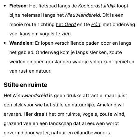
Fietsen:
Het fietspad langs de
Kooioerdstuifdijk
loopt
adressen
Regio
bijna helemaal langs het
Nieuwlandsreid
. Dit is een
Friesland
mooie route richting
het
Oerd
en De
Hôn
, met onderweg
veel kans om vogels te zien.
-
Wandelen:
Er lopen verschillende paden door en langs
Leeuwarden
Waddeneilanden
het gebied. Onderweg kom je langs slenken, zoute
weiden en open graslanden waar je volop kunt genieten
-
van rust en
natuur
.
Schiermonnikoog
-
Stilte en ruimte
Terschelling
-
Het
Nieuwlandsreid
is geen drukke attractie, maar juist
een plek voor wie het stille en natuurlijke
Ameland
wil
Vlieland
-
ervaren. Hier draait het om ruimte, vogels, zoute wind,
Texel
Weer
grazend vee en een landschap dat al eeuwen wordt
gevormd door water,
natuur
en eilandbewoners.
Contact