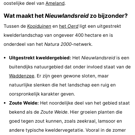
oostelijke deel van
Ameland
.
State
(&
Campings
Wat maakt het
Nieuwlandsreid
zo bijzonder?
breakfasts)
Hotels
Tussen de
Kooiduinen
en
het
Oerd
ligt een uitgestrekt
Vakantiehuizen
kwelderlandschap van ongeveer 400 hectare en is
onderdeel van het
Natura 2000
-netwerk.
-
Uitgestrekt kweldergebied:
Het
Nieuwlandsreid
is een
Boomhiemke
-
buitendijks natuurgebied dat onder invloed staat van de
Landal
Last
Waddenzee
. Er zijn geen gewone sloten, maar
natuurlijke slenken die het landschap een ruig en
Ameland
minutes
Strand
oorspronkelijk karakter geven.
Zien
Zoute Weide:
Het noordelijke deel van het gebied staat
bekend als de
Zoute Weide
. Hier groeien planten die
&
Bezienswaardigheden
goed tegen zout kunnen, zoals zeekraal, lamsoor en
doen
-
andere typische kweldervegetatie. Vooral in de zomer