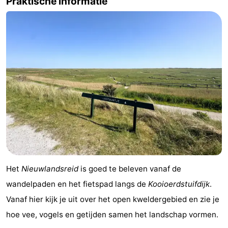
Praktische informatie
drinken
Vuurtoren
Evenementen
Praktisch
Forum
Route
-
Boot
Waddenhoppen
Het
Nieuwlandsreid
is goed te beleven vanaf de
Reisboekenwinkel
wandelpaden en het fietspad langs de
Kooioerdstuifdijk
.
Nieuws
Vanaf hier kijk je uit over het open kweldergebied en zie je
hoe vee, vogels en getijden samen het landschap vormen.
Medische