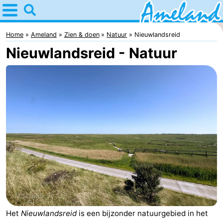
Home
Ameland
Home
Ameland
Zien & doen
Natuur
Nieuwlandsreid
Nieuwlandsreid - Natuur
Tips
Voor
kinderen
Dorpen
Natuur
Overnachten
Appartementen
-
Ameland
Bed
Het
Nieuwlandsreid
is een bijzonder natuurgebied in het