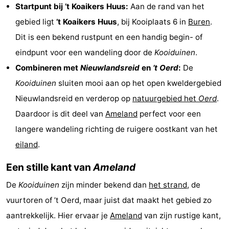
Startpunt bij ’t Koaikers Huus:
Aan de rand van het
drinken
Vuurtoren
gebied ligt
’t Koaikers Huus
, bij Kooiplaats 6 in
Buren
.
Dit is een bekend rustpunt en een handig begin- of
Evenementen
eindpunt voor een wandeling door de
Kooiduinen
.
Praktisch
Combineren met
Nieuwlandsreid
en
’t Oerd
:
De
Kooiduinen
sluiten mooi aan op het open kweldergebied
Forum
Nieuwlandsreid en verderop op
natuurgebied het
Oerd
.
Route
Daardoor is dit deel van
Ameland
perfect voor een
langere wandeling richting de ruigere oostkant van het
-
eiland
.
Boot
Waddenhoppen
Een stille kant van
Ameland
Reisboekenwinkel
De
Kooiduinen
zijn minder bekend dan
het strand
, de
Nieuws
vuurtoren of ’t Oerd, maar juist dat maakt het gebied zo
aantrekkelijk. Hier ervaar je
Ameland
van zijn rustige kant,
Medische