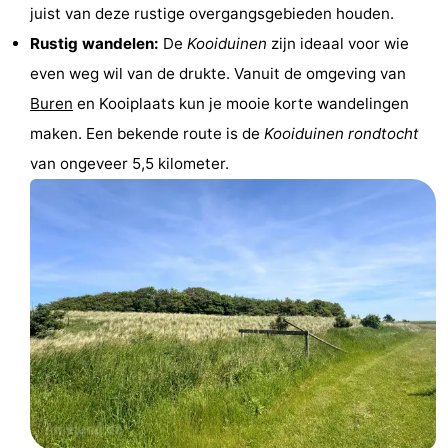
juist van deze rustige overgangsgebieden houden.
Musea
-
Rustig wandelen:
De
Kooiduinen
zijn ideaal voor wie
Monumenten
-
even weg wil van de drukte. Vanuit de omgeving van
Buren
en Kooiplaats kun je mooie korte wandelingen
Kerken
-
maken. Een bekende route is de
Kooiduinen rondtocht
Molens
-
van ongeveer 5,5 kilometer.
Uitkijkpunten
Attracties
-
Rondvaarten
-
Boerderijen
-
Speeltuinen
-
Minigolfbanen
Natuur