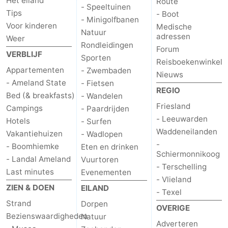
Het eiland
Route
- Speeltuinen
Tips
- Boot
- Minigolfbanen
Voor kinderen
Medische
Natuur
adressen
Weer
Rondleidingen
Forum
VERBLIJF
Sporten
Reisboekenwinkel
Appartementen
- Zwembaden
Nieuws
- Ameland State
- Fietsen
REGIO
Bed (& breakfasts)
- Wandelen
Friesland
Campings
- Paardrijden
- Leeuwarden
Hotels
- Surfen
Waddeneilanden
Vakantiehuizen
- Wadlopen
-
- Boomhiemke
Eten en drinken
Schiermonnikoog
- Landal Ameland
Vuurtoren
- Terschelling
Last minutes
Evenementen
- Vlieland
ZIEN & DOEN
EILAND
- Texel
Strand
Dorpen
OVERIGE
Bezienswaardigheden
Natuur
Adverteren