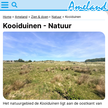
Home
Ameland
Home
Ameland
Zien & doen
Natuur
Kooiduinen
Kooiduinen - Natuur
Tips
Voor
kinderen
Dorpen
Natuur
Overnachten
Appartementen
-
Ameland
Bed
Het natuurgebied de
Kooiduinen
ligt aan de oostkant van