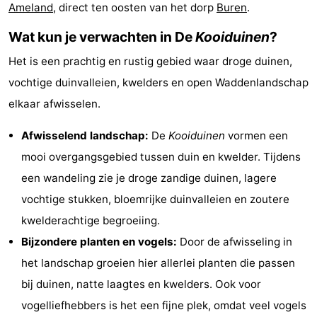
Ameland
, direct ten oosten van het dorp
Buren
.
State
(&
Campings
Wat kun je verwachten in De
Kooiduinen
?
breakfasts)
Hotels
Het is een prachtig en rustig gebied waar droge duinen,
Vakantiehuizen
vochtige duinvalleien, kwelders en open Waddenlandschap
elkaar afwisselen.
-
Afwisselend landschap:
De
Kooiduinen
vormen een
Boomhiemke
-
mooi overgangsgebied tussen duin en kwelder. Tijdens
Landal
Last
een wandeling zie je droge zandige duinen, lagere
vochtige stukken, bloemrijke duinvalleien en zoutere
Ameland
minutes
Strand
kwelderachtige begroeiing.
Zien
Bijzondere planten en vogels:
Door de afwisseling in
het landschap groeien hier allerlei planten die passen
&
Bezienswaardigheden
bij duinen, natte laagtes en kwelders. Ook voor
doen
-
vogelliefhebbers is het een fijne plek, omdat veel vogels