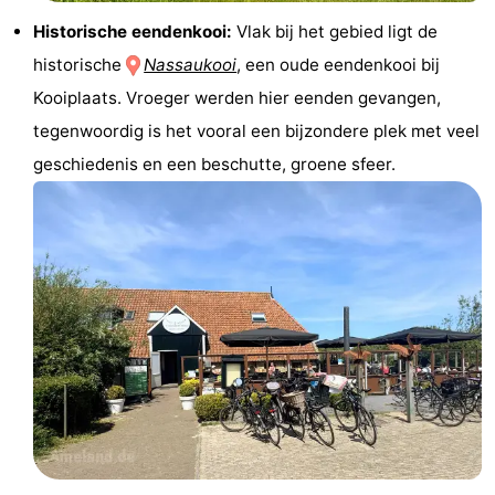
Historische eendenkooi:
Vlak bij het gebied ligt de
Rondleidingen
historische
Nassaukooi
, een oude eendenkooi bij
Sporten
Kooiplaats. Vroeger werden hier eenden gevangen,
tegenwoordig is het vooral een bijzondere plek met veel
-
geschiedenis en een beschutte, groene sfeer.
Zwembaden
-
Fietsen
-
Wandelen
-
Paardrijden
-
Surfen
-
Wadlopen
Eten
en
Zeehonden