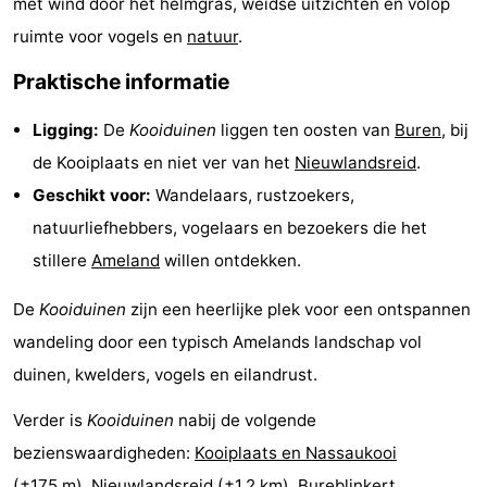
met wind door het helmgras, weidse uitzichten en volop
adressen
Regio
ruimte voor vogels en
natuur
.
Praktische informatie
Friesland
Ligging:
De
Kooiduinen
liggen ten oosten van
Buren
, bij
-
de Kooiplaats en niet ver van het
Nieuwlandsreid
.
Leeuwarden
Waddeneilanden
Geschikt voor:
Wandelaars, rustzoekers,
natuurliefhebbers, vogelaars en bezoekers die het
-
stillere
Ameland
willen ontdekken.
Schiermonnikoog
-
De
Kooiduinen
zijn een heerlijke plek voor een ontspannen
Terschelling
-
wandeling door een typisch Amelands landschap vol
duinen, kwelders, vogels en eilandrust.
Vlieland
-
Verder is
Kooiduinen
nabij de volgende
Texel
Weer
bezienswaardigheden:
Kooiplaats en Nassaukooi
Contact
(±175 m),
Nieuwlandsreid
(±1,2 km),
Bureblinkert