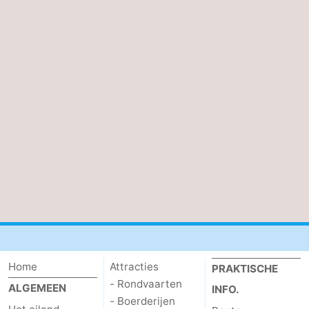
Home
Attracties
PRAKTISCHE
- Rondvaarten
ALGEMEEN
INFO.
- Boerderijen