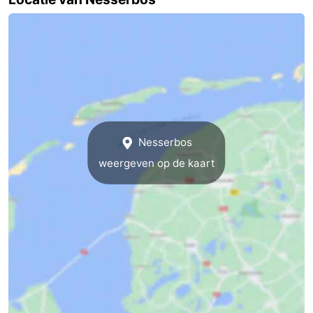
Musea
-
Monumenten
-
Kerken
-
Molens
-
Nesserbos
Uitkijkpunten
Attracties
weergeven op de kaart
-
Rondvaarten
-
Boerderijen
-
Speeltuinen
-
Minigolfbanen
Natuur