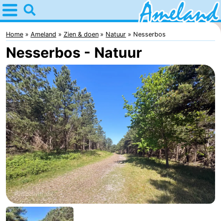
Home
Ameland
Home
Ameland
Zien & doen
Natuur
Nesserbos
Nesserbos - Natuur
Tips
Voor
kinderen
Dorpen
Natuur
Overnachten
Appartementen
-
Ameland
Bed