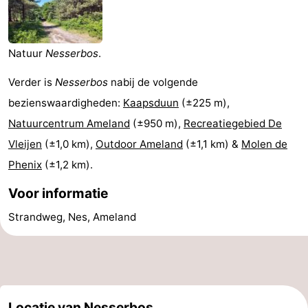
State
(&
Campings
breakfasts)
Hotels
Natuur
Nesserbos
.
Vakantiehuizen
Verder is
Nesserbos
nabij de volgende
bezienswaardigheden:
Kaapsduun
(±225 m),
-
Natuurcentrum Ameland
(±950 m),
Recreatiegebied De
Boomhiemke
-
Vleijen
(±1,0 km),
Outdoor Ameland
(±1,1 km) &
Molen de
Phenix
(±1,2 km).
Landal
Last
Voor informatie
Ameland
minutes
Strand
Strandweg, Nes, Ameland
Zien
&
Bezienswaardigheden
doen
-
Locatie van Nesserbos