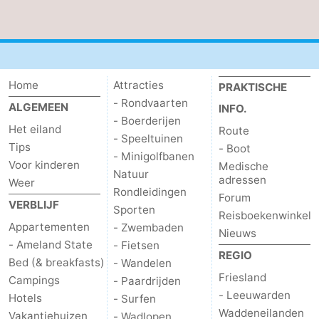
drinken
Vuurtoren
Evenementen
Home
Attracties
Praktisch
PRAKTISCHE
- Rondvaarten
ALGEMEEN
INFO.
Forum
- Boerderijen
Het eiland
Route
- Speeltuinen
Tips
- Boot
Route
- Minigolfbanen
Voor kinderen
Medische
Natuur
adressen
-
Weer
Rondleidingen
Forum
VERBLIJF
Sporten
Boot
Waddenhoppen
Reisboekenwinkel
Appartementen
- Zwembaden
Nieuws
- Ameland State
- Fietsen
Reisboekenwinkel
REGIO
Bed (& breakfasts)
- Wandelen
Friesland
Nieuws
Campings
- Paardrijden
- Leeuwarden
Hotels
- Surfen
Medische
Waddeneilanden
Vakantiehuizen
- Wadlopen