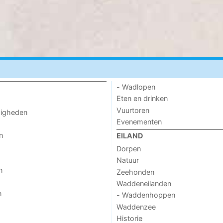
- Wadlopen
Eten en drinken
Vuurtoren
digheden
Evenementen
n
EILAND
Dorpen
Natuur
n
Zeehonden
Waddeneilanden
n
- Waddenhoppen
Waddenzee
Historie