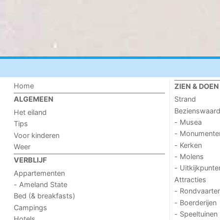
Home
ZIEN & DOEN
Strand
ALGEMEEN
Bezienswaar
Het eiland
- Musea
Tips
- Monumente
Voor kinderen
- Kerken
Weer
- Molens
VERBLIJF
- Uitkijkpunte
Appartementen
Attracties
- Ameland State
- Rondvaarte
Bed (& breakfasts)
- Boerderijen
Campings
- Speeltuinen
Hotels