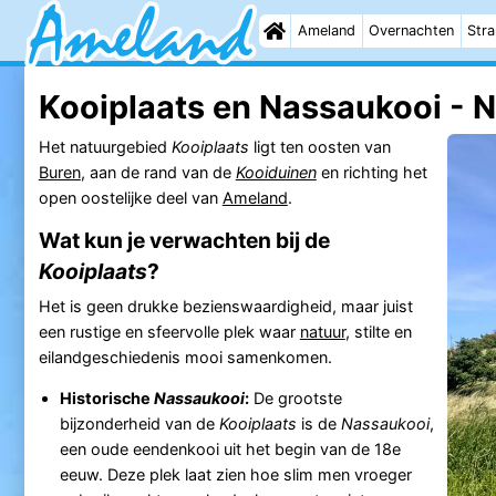
Ameland
Overnachten
Str
Kooiplaats en Nassaukooi - 
Het natuurgebied
Kooiplaats
ligt ten oosten van
Buren
, aan de rand van de
Kooiduinen
en richting het
open oostelijke deel van
Ameland
.
Wat kun je verwachten bij de
Kooiplaats
?
Het is geen drukke bezienswaardigheid, maar juist
een rustige en sfeervolle plek waar
natuur
, stilte en
eilandgeschiedenis mooi samenkomen.
Historische
Nassaukooi
:
De grootste
bijzonderheid van de
Kooiplaats
is de
Nassaukooi
,
een oude eendenkooi uit het begin van de 18e
eeuw. Deze plek laat zien hoe slim men vroeger