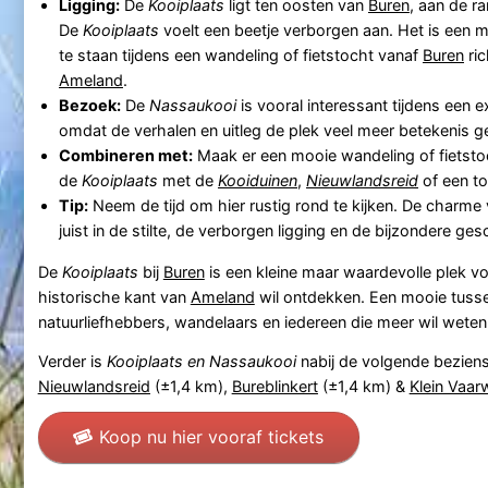
Ligging:
De
Kooiplaats
ligt ten oosten van
Buren
, aan de r
De
Kooiplaats
voelt een beetje verborgen aan. Het is een m
te staan tijdens een wandeling of fietstocht vanaf
Buren
ric
Ameland
.
Bezoek:
De
Nassaukooi
is vooral interessant tijdens een e
omdat de verhalen en uitleg de plek veel meer betekenis g
Combineren met:
Maak er een mooie wandeling of fietst
de
Kooiplaats
met de
Kooiduinen
,
Nieuwlandsreid
of een to
Tip:
Neem de tijd om hier rustig rond te kijken. De charme
juist in de stilte, de verborgen ligging en de bijzondere ges
De
Kooiplaats
bij
Buren
is een kleine maar waardevolle plek vo
historische kant van
Ameland
wil ontdekken. Een mooie tuss
natuurliefhebbers, wandelaars en iedereen die meer wil wete
Verder is
Kooiplaats en Nassaukooi
nabij de volgende bezie
Nieuwlandsreid
(±1,4 km),
Bureblinkert
(±1,4 km) &
Klein Vaa
Koop nu hier vooraf tickets