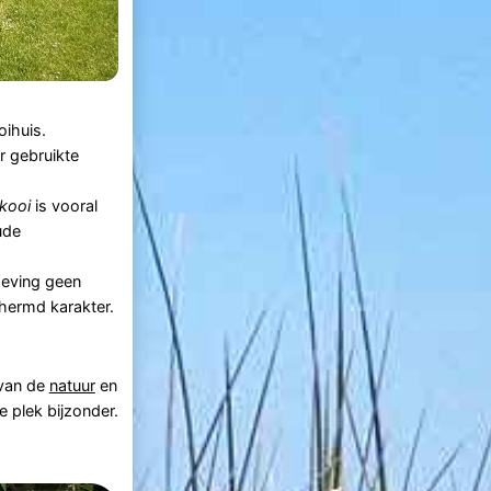
ihuis.
r gebruikte
kooi
is vooral
ude
geving geen
hermd karakter.
 van de
natuur
en
 plek bijzonder.