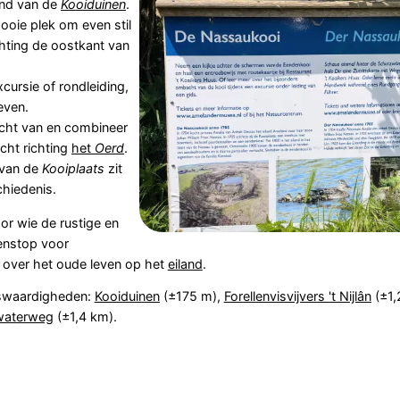
and van de
Kooiduinen
.
ooie plek om even stil
hting de oostkant van
xcursie of rondleiding,
even.
ocht van en combineer
cht richting
het
Oerd
.
 van de
Kooiplaats
zit
chiedenis.
or wie de rustige en
enstop voor
n over het oude leven op het
eiland
.
nswaardigheden:
Kooiduinen
(±175 m),
Forellenvisvijvers 't Nijlân
(±1,
rwaterweg
(±1,4 km).