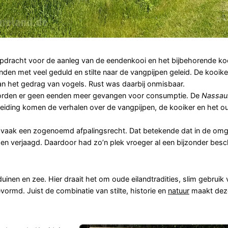
pdracht voor de aanleg van de eendenkooi en het bijbehorende koo
en met veel geduld en stilte naar de vangpijpen geleid. De kooike
an het gedrag van vogels. Rust was daarbij onmisbaar.
den er geen eenden meer gevangen voor consumptie. De
Nassau
ndleiding komen de verhalen over de vangpijpen, de kooiker en het o
vaak een zogenoemd afpalingsrecht. Dat betekende dat in de om
n verjaagd. Daardoor had zo’n plek vroeger al een bijzonder besc
duinen en zee. Hier draait het om oude eilandtradities, slim gebruik
rmd. Juist de combinatie van stilte, historie en
natuur
maakt deze